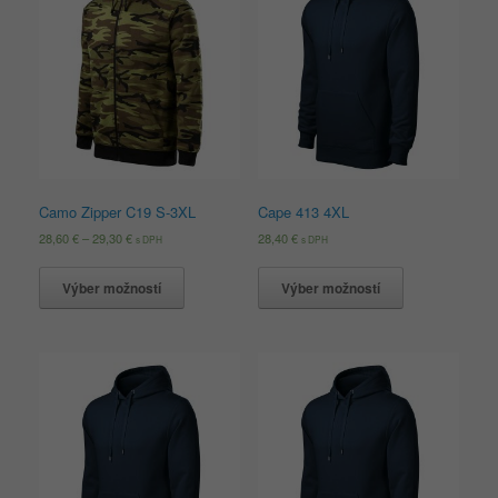
Camo Zipper C19 S-3XL
Cape 413 4XL
28,60
€
–
29,30
€
28,40
€
s DPH
s DPH
Výber možností
Výber možností