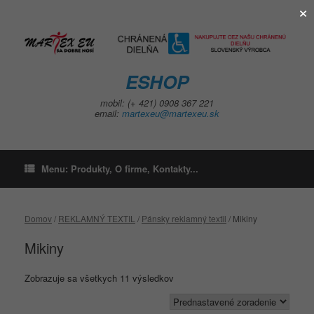
×
Skip
to
content
ESHOP
mobil: (+ 421) 0908 367 221
email:
martexeu@martexeu.sk
Menu: Produkty, O firme, Kontakty...
Domov
/
REKLAMNÝ TEXTIL
/
Pánsky reklamný textil
/ Mikiny
Mikiny
Zobrazuje sa všetkych 11 výsledkov