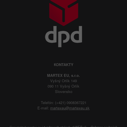
KONTAKTY
MARTEX EU, s.r.o.
Vyšný Orlík 149
090 11 Vyšný Orlík
Slovensko
Telefón: (+421) 0908367221
E-mail:
martexeu@martexeu.sk
Copyright © martex.eu |
tvorba web stránok
abWEB.sk
Ochrana osobných