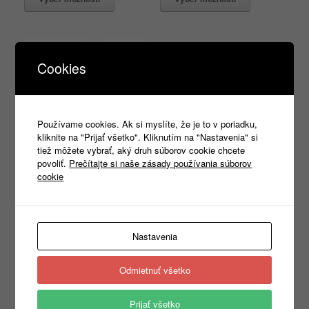
Cookies
Používame cookies. Ak si myslíte, že je to v poriadku,
kliknite na "Prijať všetko". Kliknutím na "Nastavenia" si
tiež môžete vybrať, aký druh súborov cookie chcete
povoliť.
Prečítajte si naše zásady používania súborov
cookie
Voyage 452 S-3XL
29,30
€
–
35,00
€
s DPH
Nastavenia
Výber možností
Odmietnuť všetko
Prijať všetko