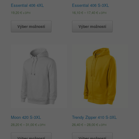
Essential 406 4XL
Essential 406 S-3XL
19,20
€
16,10
€
–
17,40
€
s DPH
s DPH
Výber možností
Výber možností
Moon 420 S-3XL
Trendy Zipper 410 S-3XL
28,20
€
–
31,00
€
26,40
€
–
28,00
€
s DPH
s DPH
Výber možností
Výber možností