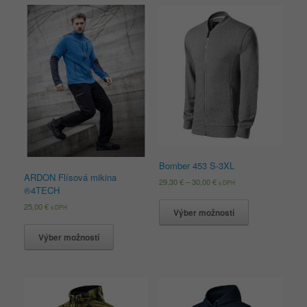
Bomber 453 S-3XL
ARDON Flísová mikina
29,30
€
–
30,00
€
s DPH
®4TECH
25,00
€
s DPH
Výber možností
Výber možností