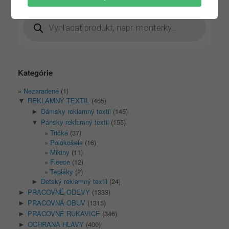
Products
search
Kategórie
Nezaradené
(1)
REKLAMNÝ TEXTIL
(465)
▼
Dámsky reklamný textil
(145)
►
Pánsky reklamný textil
(155)
▼
Tričká
(37)
Polokošele
(16)
Mikiny
(11)
Fleece
(12)
Tepláky
(2)
Detský reklamný textil
(24)
►
PRACOVNÉ ODEVY
(1333)
►
PRACOVNÁ OBUV
(1315)
►
PRACOVNÉ RUKAVICE
(346)
►
OCHRANA HLAVY
(400)
►