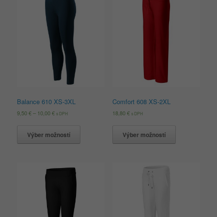
Balance 610 XS-3XL
Comfort 608 XS-2XL
9,50
€
–
10,00
€
18,80
€
s DPH
s DPH
Výber možností
Výber možností