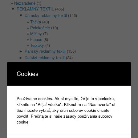
Nezaradené
(1)
REKLAMNÝ TEXTIL
(465)
▼
Dámsky reklamný textil
(145)
▼
Tričká
(43)
Polokošele
(10)
Mikiny
(7)
Fleece
(8)
Tepláky
(4)
Pánsky reklamný textil
(155)
►
Detský reklamný textil
(24)
►
PRACOVNÉ ODEVY
(1333)
►
PRACOVNÁ OBUV
(1315)
►
Cookies
PRACOVNÉ RUKAVICE
(346)
►
OCHRANA HLAVY
(400)
►
DROGÉRIA A UPRATOVANIE
(14)
►
ODEVY NA VOĽNÝ ČAS
(135)
►
Používame cookies. Ak si myslíte, že je to v poriadku,
OBUV NA VOĽNÝ ČAS
(74)
►
kliknite na "Prijať všetko". Kliknutím na "Nastavenia" si
POTLAČ/VYŠÍVANIE
(18)
►
tiež môžete vybrať, aký druh súborov cookie chcete
povoliť.
Prečítajte si naše zásady používania súborov
cookie