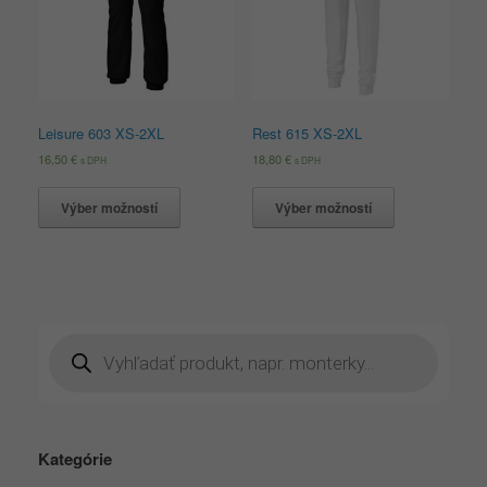
Leisure 603 XS-2XL
Rest 615 XS-2XL
16,50
€
18,80
€
s DPH
s DPH
Výber možností
Výber možností
Products
search
Kategórie