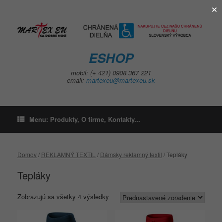
×
Skip
to
content
ESHOP
mobil: (+ 421) 0908 367 221
email:
martexeu@martexeu.sk
Menu: Produkty, O firme, Kontakty...
Domov
/
REKLAMNÝ TEXTIL
/
Dámsky reklamný textil
/ Tepláky
Tepláky
Zobrazujú sa všetky 4 výsledky