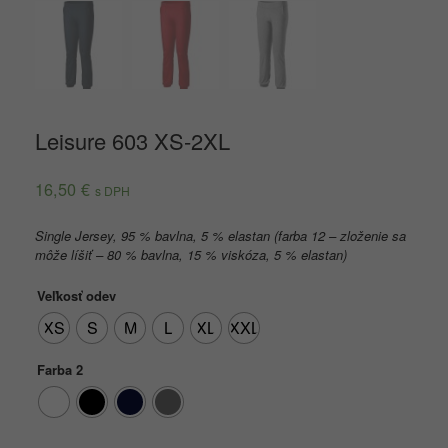
Leisure 603 XS-2XL
16,50
€
s DPH
Single Jersey, 95 % bavlna, 5 % elastan (farba 12 – zloženie sa
môže líšiť – 80 % bavlna, 15 % viskóza, 5 % elastan)
Veľkosť odev
XS
S
M
L
XL
XXL
Farba 2