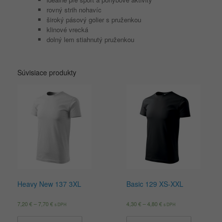
rovný strih nohavíc
široký pásový golier s pruženkou
klinové vrecká
dolný lem stiahnutý pruženkou
Súvisiace produkty
Heavy New 137 3XL
Basic 129 XS-XXL
7,20
€
–
7,70
€
4,30
€
–
4,80
€
s DPH
s DPH