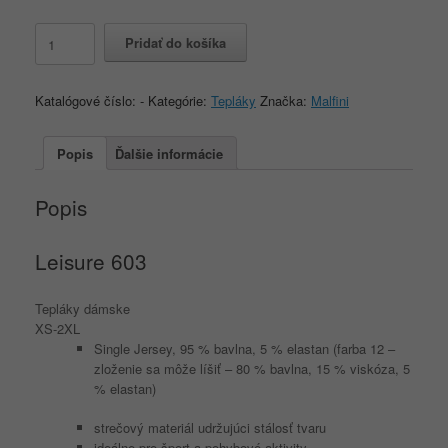
množstvo
Pridať do košíka
Leisure
603
XS-
Katalógové číslo:
-
Kategórie:
Tepláky
Značka:
Malfini
2XL
Popis
Ďalšie informácie
Popis
Leisure
603
Tepláky dámske
XS-2XL
Single Jersey, 95 % bavlna, 5 % elastan (farba 12 –
zloženie sa môže líšiť – 80 % bavlna, 15 % viskóza, 5
% elastan)
strečový materiál udržujúci stálosť tvaru
ideálne pre šport a pohybové aktivity