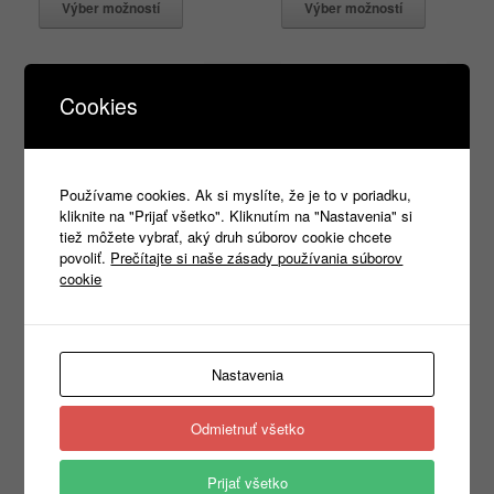
Výber možností
Výber možností
Cookies
Používame cookies. Ak si myslíte, že je to v poriadku,
kliknite na "Prijať všetko". Kliknutím na "Nastavenia" si
tiež môžete vybrať, aký druh súborov cookie chcete
povoliť.
Prečítajte si naše zásady používania súborov
cookie
Basic 129 3XL
Slim Fit V-neck 146
3XL
5,90
€
–
6,20
€
s DPH
6,10
€
–
6,50
€
s DPH
Nastavenia
Výber možností
Výber možností
Odmietnuť všetko
Prijať všetko