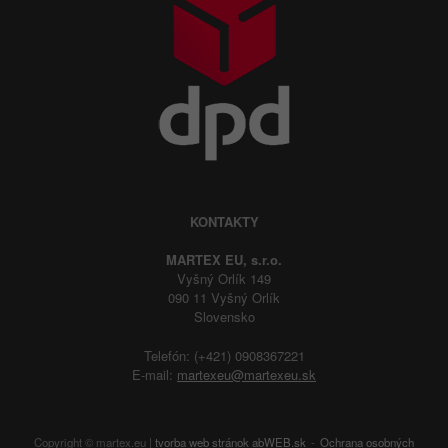
KONTAKTY
MARTEX EU, s.r.o.
Vyšný Orlík 149
090 11 Vyšný Orlík
Slovensko
Telefón: (+421) 0908367221
E-mail:
martexeu@martexeu.sk
Copyright © martex.eu |
tvorba web stránok
abWEB.sk
Ochrana osobných