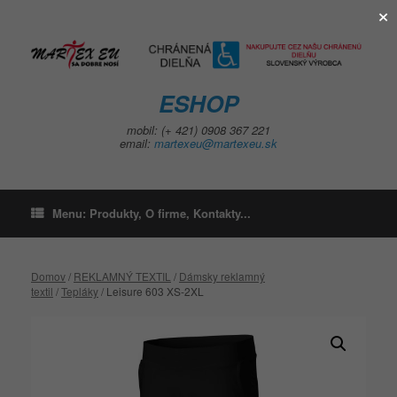
×
Skip
to
content
ESHOP
mobil: (+ 421) 0908 367 221
email:
martexeu@martexeu.sk
Menu: Produkty, O firme, Kontakty...
Domov
/
REKLAMNÝ TEXTIL
/
Dámsky reklamný
textil
/
Tepláky
/ Leisure 603 XS-2XL