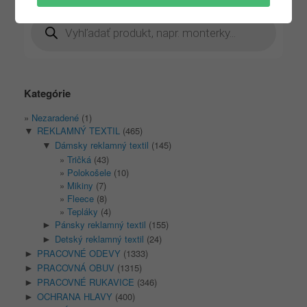
Products
search
Kategórie
Nezaradené
(1)
REKLAMNÝ TEXTIL
(465)
▼
Dámsky reklamný textil
(145)
▼
Tričká
(43)
Polokošele
(10)
Mikiny
(7)
Fleece
(8)
Tepláky
(4)
Pánsky reklamný textil
(155)
►
Detský reklamný textil
(24)
►
PRACOVNÉ ODEVY
(1333)
►
PRACOVNÁ OBUV
(1315)
►
PRACOVNÉ RUKAVICE
(346)
►
OCHRANA HLAVY
(400)
►