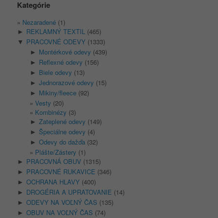
Kategórie
Nezaradené
(1)
REKLAMNÝ TEXTIL
(465)
►
PRACOVNÉ ODEVY
(1333)
▼
Montérkové odevy
(439)
►
Reflexné odevy
(156)
►
Biele odevy
(13)
►
Jednorazové odevy
(15)
►
Mikiny/fleece
(92)
►
Vesty
(20)
Kombinézy
(3)
Zateplené odevy
(149)
►
Špeciálne odevy
(4)
►
Odevy do dažďa
(32)
►
Plášte/Zástery
(1)
PRACOVNÁ OBUV
(1315)
►
PRACOVNÉ RUKAVICE
(346)
►
OCHRANA HLAVY
(400)
►
DROGÉRIA A UPRATOVANIE
(14)
►
ODEVY NA VOĽNÝ ČAS
(135)
►
OBUV NA VOĽNÝ ČAS
(74)
►