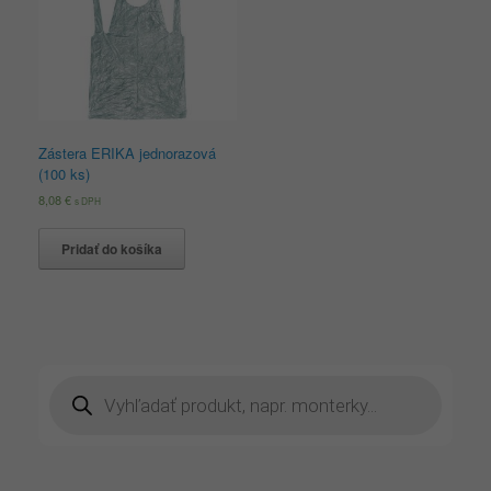
Zástera ERIKA jednorazová
(100 ks)
8,08
€
s DPH
Pridať do košíka
Products
search