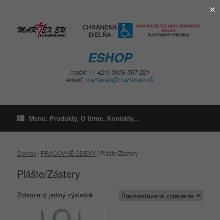
×
Skip
to
content
ESHOP
mobil: (+ 421) 0908 367 221
email:
martexeu@martexeu.sk
Menu: Produkty, O firme, Kontakty...
Domov
/
PRACOVNÉ ODEVY
/ Plášte/Zástery
Plášte/Zástery
Zobrazený jediný výsledok