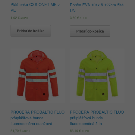
Pláštenka CXS ONETIME z
Pončo EVA 101x š.127cm žlté
PE
UNI
1,02
€
3,60
€
s DPH
s DPH
Pridať do košíka
Pridať do košíka
PROCERA PROBALTIC FLUO
PROCERA PROBALTIC FLUO
pršiplášťová bunda
pršiplášťová bunda
fluorescenčná oranžová
fluorescenčná žltá
51,70
€
53,40
€
s DPH
s DPH