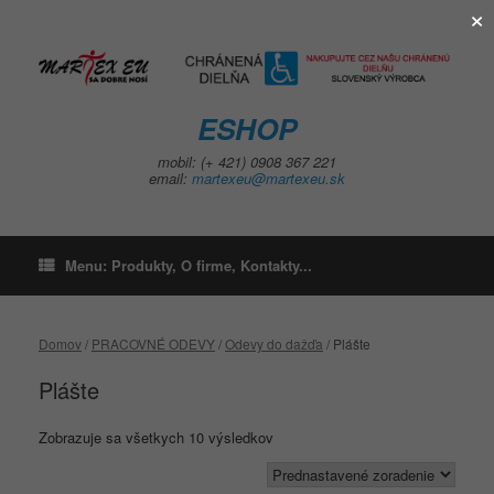
×
Skip
to
content
ESHOP
mobil: (+ 421) 0908 367 221
email:
martexeu@martexeu.sk
Menu: Produkty, O firme, Kontakty...
Domov
/
PRACOVNÉ ODEVY
/
Odevy do dažďa
/ Plášte
Plášte
Zobrazuje sa všetkych 10 výsledkov