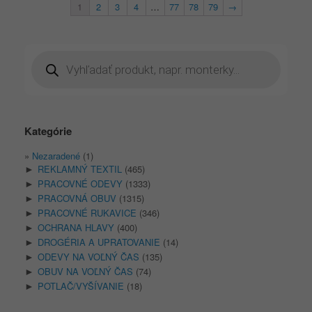
1
2
3
4
…
77
78
79
→
Products
search
Kategórie
Nezaradené
(1)
REKLAMNÝ TEXTIL
(465)
►
PRACOVNÉ ODEVY
(1333)
►
PRACOVNÁ OBUV
(1315)
►
PRACOVNÉ RUKAVICE
(346)
►
OCHRANA HLAVY
(400)
►
DROGÉRIA A UPRATOVANIE
(14)
►
ODEVY NA VOĽNÝ ČAS
(135)
►
OBUV NA VOĽNÝ ČAS
(74)
►
POTLAČ/VYŠÍVANIE
(18)
►