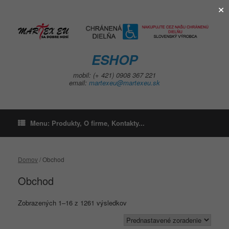
×
Skip
to
content
ESHOP
mobil: (+ 421) 0908 367 221
email:
martexeu@martexeu.sk
Menu: Produkty, O firme, Kontakty...
Domov
/ Obchod
Obchod
Zobrazených 1–16 z 1261 výsledkov