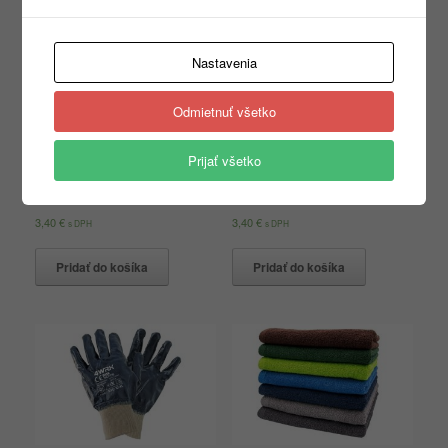
Nastavenia
Odmietnuť všetko
Prijať všetko
4WRK BELT COBRA
4WRK BELT MAMBA
3,40
€
3,40
€
s DPH
s DPH
Pridať do košíka
Pridať do košíka