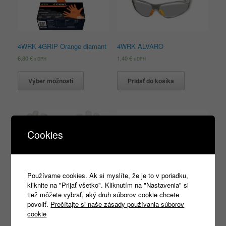
4WRK 4GRIP Orange diamant
4WRK ALVARO
6,80
€
1,40
€
s DPH
s DPH
Výber možností
Pridať do košíka
Cookies
Používame cookies. Ak si myslíte, že je to v poriadku,
kliknite na "Prijať všetko". Kliknutím na "Nastavenia" si
4WRK ARARAT
4WRK ATRIA S1 ESD
tiež môžete vybrať, aký druh súborov cookie chcete
2,80
€
24,00
€
s DPH
s DPH
povoliť.
Prečítajte si naše zásady používania súborov
cookie
Výber možností
Výber možností