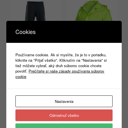
Cookies
Používame cookies. Ak si myslíte, že je to v poriadku,
PROCERA PROBALTIC
PROCERA REGEN ľahká
kliknite na "Prijať všetko". Kliknutím na "Nastavenia" si
WAIST nohavice do dažďa do
pršiplášťová bunda neónovo
tiež môžete vybrať, aký druh súborov cookie chcete
pása
žltá
povoliť.
Prečítajte si naše zásady používania súborov
cookie
31,20
€
11,00
€
s DPH
s DPH
Výber možností
Výber možností
Nastavenia
Odmietnuť všetko