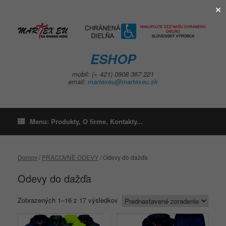
×
Skip
to
content
ESHOP
mobil: (+ 421) 0908 367 221
email:
martexeu@martexeu.sk
Menu: Produkty, O firme, Kontakty...
Domov
/
PRACOVNÉ ODEVY
/ Odevy do dažďa
Odevy do dažďa
Zobrazených 1–16 z 17 výsledkov