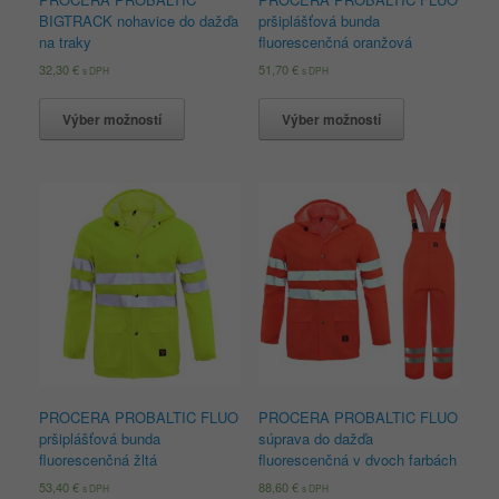
BIGTRACK nohavice do dažďa
pršiplášťová bunda
na traky
fluorescenčná oranžová
32,30
€
51,70
€
s DPH
s DPH
Výber možností
Výber možností
PROCERA PROBALTIC FLUO
PROCERA PROBALTIC FLUO
pršiplášťová bunda
súprava do dažďa
fluorescenčná žltá
fluorescenčná v dvoch farbách
53,40
€
88,60
€
s DPH
s DPH