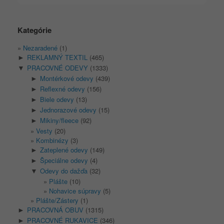
Kategórie
Nezaradené
(1)
REKLAMNÝ TEXTIL
(465)
►
PRACOVNÉ ODEVY
(1333)
▼
Montérkové odevy
(439)
►
Reflexné odevy
(156)
►
Biele odevy
(13)
►
Jednorazové odevy
(15)
►
Mikiny/fleece
(92)
►
Vesty
(20)
Kombinézy
(3)
Zateplené odevy
(149)
►
Špeciálne odevy
(4)
►
Odevy do dažďa
(32)
▼
Plášte
(10)
Nohavice súpravy
(5)
Plášte/Zástery
(1)
PRACOVNÁ OBUV
(1315)
►
PRACOVNÉ RUKAVICE
(346)
►