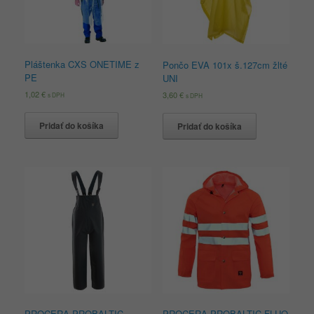
Pláštenka CXS ONETIME z
Pončo EVA 101x š.127cm žlté
PE
UNI
1,02
€
3,60
€
s DPH
s DPH
Pridať do košíka
Pridať do košíka
PROCERA PROBALTIC
PROCERA PROBALTIC FLUO