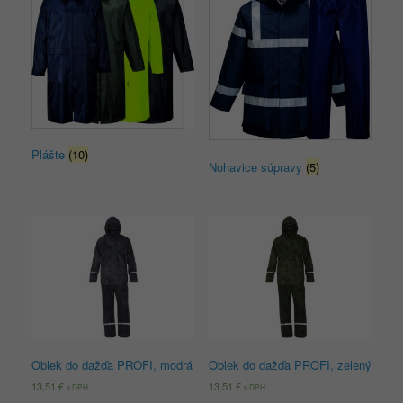
Plášte
(10)
Nohavice súpravy
(5)
Oblek do dažďa PROFI, modrá
Oblek do dažďa PROFI, zelený
13,51
€
13,51
€
s DPH
s DPH