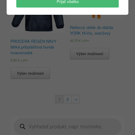
Prijať všetko
Reflexný oblek do dažda
YORK Hi-Vis, oranžový
42,70
€
PROCERA REGEN NAVY
s DPH
ľahká pršiplášťová bunda
tmavomodrá
Výber možností
8,20
€
s DPH
Výber možností
1
2
→
Products
search