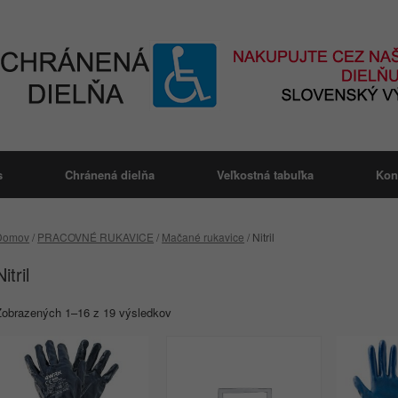
s
Chránená dielňa
Veľkostná tabuľka
Kon
Domov
/
PRACOVNÉ RUKAVICE
/
Mačané rukavice
/ Nitril
Nitril
Zobrazených 1–16 z 19 výsledkov