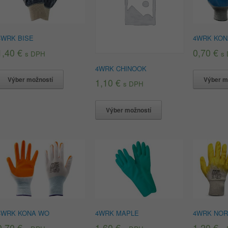
4WRK BISE
4WRK KON
1,40
€
0,70
€
s DPH
s
4WRK CHINOOK
Výber možností
Výber m
1,10
€
s DPH
Výber možností
4WRK KONA WO
4WRK MAPLE
4WRK NOR
0,70
€
1,60
€
1,20
€