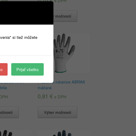
 DPH
s DPH
ožností
Výber možností
avenia" si tiež môžete
ko
Prijať všetko
rukavice RITA
Pracovné rukavice ABRAK
trile
máčané
0,81
€
 DPH
s DPH
ožností
Výber možností