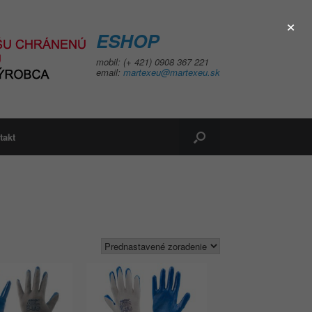
×
ESHOP
mobil: (+ 421) 0908 367 221
email:
martexeu@martexeu.sk
takt