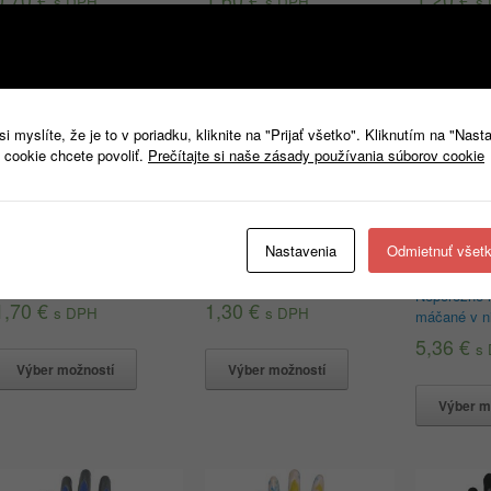
s DPH
s DPH
s
Výber možností
Výber možností
Výber m
 myslíte, že je to v poriadku, kliknite na "Prijať všetko". Kliknutím na "Nast
 cookie chcete povoliť.
Prečítajte si naše zásady používania súborov cookie
Nastavenia
Odmietnuť všet
4WRK SHIELD ACTIVE
4WRK SHIELD OLEJ
Neporezné 
1,70
€
1,30
€
s DPH
s DPH
máčané v ni
5,36
€
s
Výber možností
Výber možností
Výber m