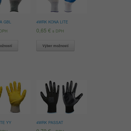
A GBL
4WRK KONA LITE
0,65
€
 DPH
s DPH
ožností
Výber možností
TE YY
4WRK PASSAT
0,70
€