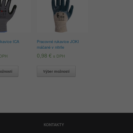
ukavice ICA
Pracovné rukavice JOKI
máčané v nitrile
0,98
€
 DPH
s DPH
ožností
Výber možností
KONTAKTY