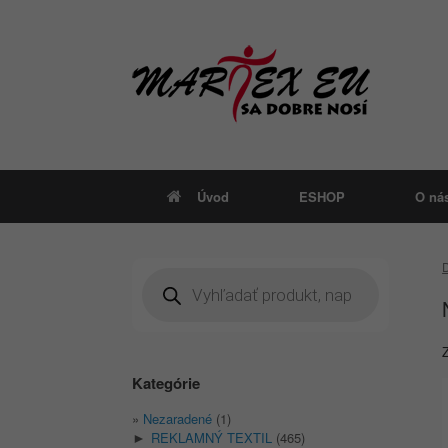
Skip
to
content
Úvod
ESHOP
O ná
Products
search
Kategórie
Nezaradené
(1)
REKLAMNÝ TEXTIL
(465)
►