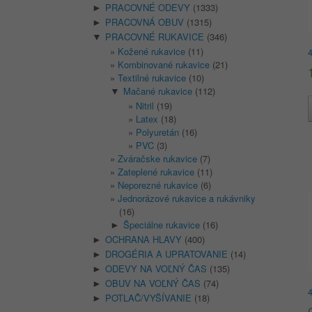
PRACOVNÉ ODEVY
(1333)
►
PRACOVNÁ OBUV
(1315)
►
PRACOVNÉ RUKAVICE
(346)
▼
Kožené rukavice
(11)
Kombinované rukavice
(21)
Textilné rukavice
(10)
Mačané rukavice
(112)
▼
Nitril
(19)
Latex
(18)
Polyuretán
(16)
PVC
(3)
Zváračske rukavice
(7)
Zateplené rukavice
(11)
Neporezné rukavice
(6)
Jednorázové rukavice a rukávniky
(16)
Špeciálne rukavice
(16)
►
OCHRANA HLAVY
(400)
►
DROGÉRIA A UPRATOVANIE
(14)
►
ODEVY NA VOĽNÝ ČAS
(135)
►
OBUV NA VOĽNÝ ČAS
(74)
►
POTLAČ/VYŠÍVANIE
(18)
►