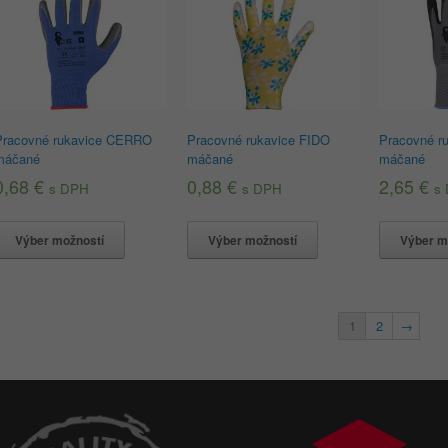
Pracovné rukavice CERRO
Pracovné rukavice FIDO
Pracovné r
máčané
máčané
máčané
0,68
€
0,88
€
2,65
€
s DPH
s DPH
s
Výber možností
Výber možností
Výber m
1
2
→