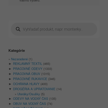
vášmu výberu.
Products
search
Kategórie
Nezaradené
(1)
REKLAMNÝ TEXTIL
(465)
►
PRACOVNÉ ODEVY
(1333)
►
PRACOVNÁ OBUV
(1315)
►
PRACOVNÉ RUKAVICE
(346)
►
OCHRANA HLAVY
(400)
►
DROGÉRIA A UPRATOVANIE
(14)
▼
Uteráky/Osušky
(5)
ODEVY NA VOĽNÝ ČAS
(135)
►
OBUV NA VOĽNÝ ČAS
(74)
►