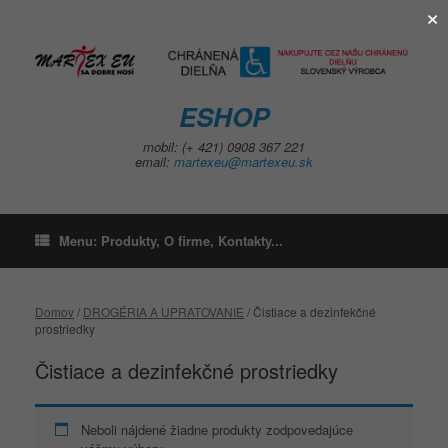
×
Skip
to
content
ESHOP
mobil: (+ 421) 0908 367 221
email:
martexeu@martexeu.sk
Menu: Produkty, O firme, Kontakty...
Domov
/
DROGÉRIA A UPRATOVANIE
/ Čistiace a dezinfekčné
prostriedky
Čistiace a dezinfekčné prostriedky
Neboli nájdené žiadne produkty zodpovedajúce