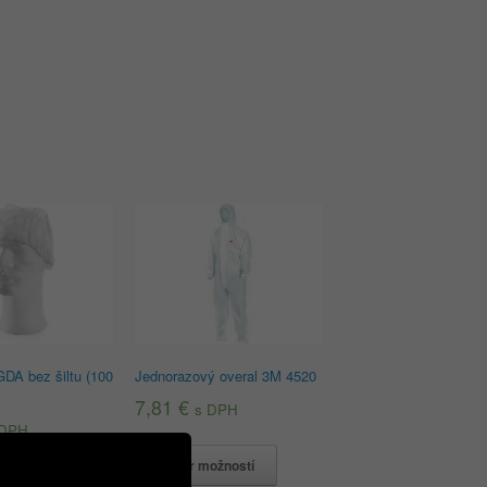
DA bez šiltu (100
Jednorazový overal 3M 4520
7,81
€
s DPH
 DPH
Výber možností
o košíka