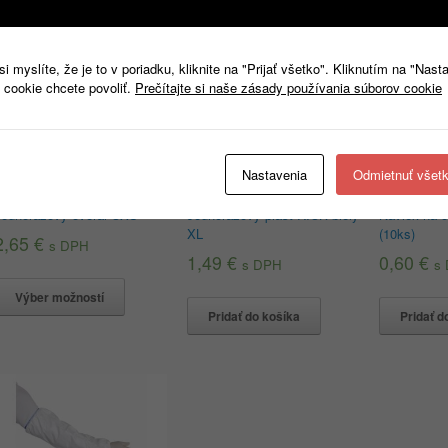
 myslíte, že je to v poriadku, kliknite na "Prijať všetko". Kliknutím na "Nast
 cookie chcete povoliť.
Prečítajte si naše zásady používania súborov cookie
Nastavenia
Odmietnuť všet
Jednorazový overal CXS
Jednorazový plášť RICK biely
Návlek na 
XL
(10ks)
2,65
€
s DPH
1,49
€
0,60
€
s DPH
s
Výber možností
Pridať do košíka
Pridať d