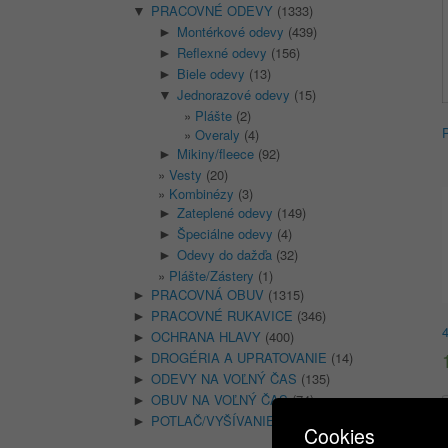
PRACOVNÉ ODEVY
(1333)
▼
Montérkové odevy
(439)
►
Reflexné odevy
(156)
►
Biele odevy
(13)
►
Jednorazové odevy
(15)
▼
Plášte
(2)
Overaly
(4)
Mikiny/fleece
(92)
►
Vesty
(20)
Kombinézy
(3)
Zateplené odevy
(149)
►
Špeciálne odevy
(4)
►
Odevy do dažďa
(32)
►
Plášte/Zástery
(1)
PRACOVNÁ OBUV
(1315)
►
PRACOVNÉ RUKAVICE
(346)
►
OCHRANA HLAVY
(400)
►
DROGÉRIA A UPRATOVANIE
(14)
►
ODEVY NA VOĽNÝ ČAS
(135)
►
OBUV NA VOĽNÝ ČAS
(74)
►
POTLAČ/VYŠÍVANIE
(18)
►
Cookies