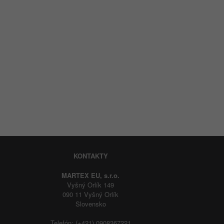
KONTAKTY
MARTEX EU, s.r.o.
Vyšný Orlík 149
090 11 Vyšný Orlík
Slovensko
Telefón: (+421) 0908367221