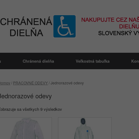
s
Chránená dielňa
Veľkostná tabuľka
Kon
Domov
/
PRACOVNÉ ODEVY
/ Jednorazové odevy
Jednorazové odevy
Zobrazuje sa všetkych 9 výsledkov