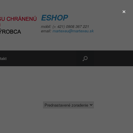
×
ESHOP
mobil: (+ 421) 0908 367 221
email:
martexeu@martexeu.sk
takt