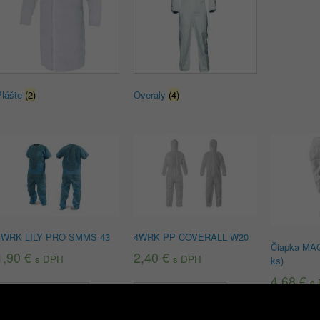
Plášte
(2)
Overaly
(4)
4WRK LILY PRO SMMS 43
4WRK PP COVERALL W20
Čiapka MAG
1,90
€
2,40
€
s DPH
s DPH
ks)
4,68
€
s
Výber možností
Výber možností
Pridať d