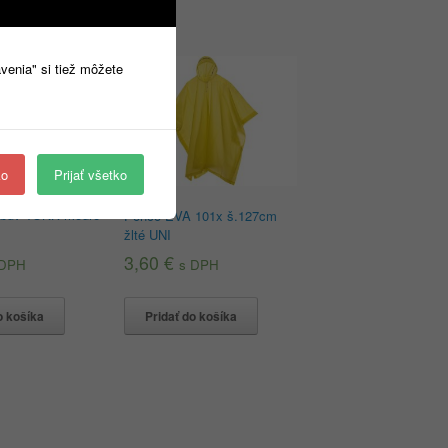
avenia" si tiež môžete
ko
Prijať všetko
obuv TONK modré
Pončo EVA 101x š.127cm
žlté UNI
3,60
€
 DPH
s DPH
o košíka
Pridať do košíka