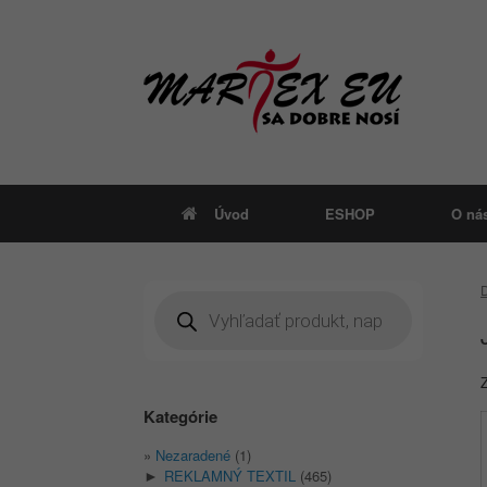
Skip
to
content
Úvod
ESHOP
O ná
Products
search
Kategórie
Nezaradené
(1)
REKLAMNÝ TEXTIL
(465)
►