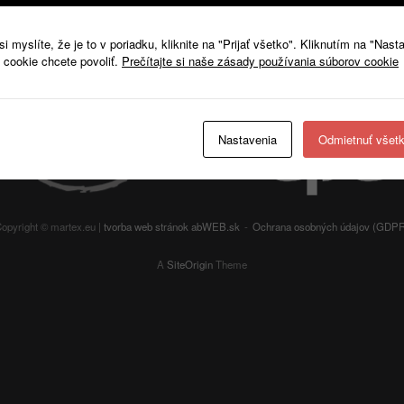
 myslíte, že je to v poriadku, kliknite na "Prijať všetko". Kliknutím na "Nast
 cookie chcete povoliť.
Prečítajte si naše zásady používania súborov cookie
Nastavenia
Odmietnuť všet
opyright © martex.eu |
tvorba web stránok
abWEB.sk
Ochrana osobných údajov (GDP
A
SiteOrigin
Theme