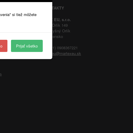
KONTAKTY
avenia" si tiež môžete
MARTEX EU, s.r.o.
Vyšný Orlík 149
090 11 Vyšný Orlík
Slovensko
ko
Prijať všetko
Telefón: (+421) 0908367221
E-mail:
martexeu@martexeu.sk
R)