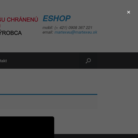
×
ESHOP
mobil: (+ 421) 0908 367 221
email:
martexeu@martexeu.sk
takt