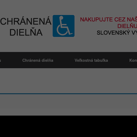
s
Chránená dielňa
Veľkostná tabuľka
Kon