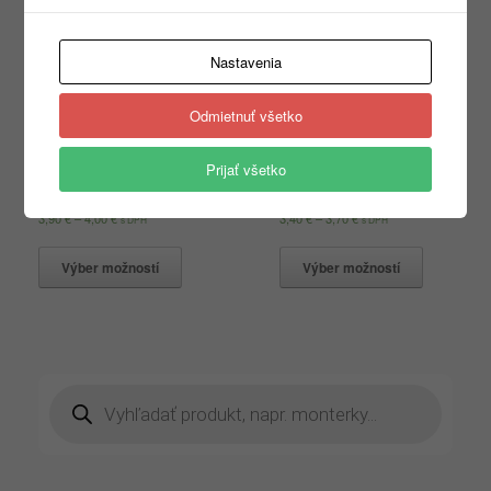
Nastavenia
Odmietnuť všetko
Prijať všetko
Classic New 132 3XL
Classic New 132 S-XXL
3,90
€
–
4,00
€
3,40
€
–
3,70
€
s DPH
s DPH
Výber možností
Výber možností
Products
search