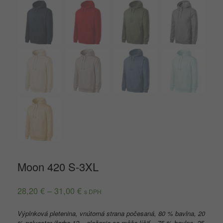
Moon 420 S-3XL
28,20
€
–
31,00
€
s DPH
Výplnková pletenina, vnútorná strana počesaná, 80 % bavlna, 20
% polyester (farba 12 – zloženie sa môže líšiť – 75 % bavlna, 25