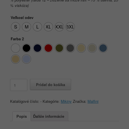
% viskóza)
Veľkosť odev
S
M
L
XL
XXL
3XL
Farba 2
množstvo
Pridať do košíka
Moon
420
S-
Katalógové číslo:
-
Kategórie:
Mikiny
Značka:
Malfini
3XL
Popis
Ďalšie informácie