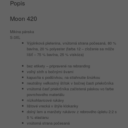
Popis
Moon
420
Mikina pánska
S-3XL
Výplnková pletenina, vnútorná strana počesaná, 80 %
bavlna, 20 % polyester (farba 12 – zloženie sa môže
líšiť – 75 % bavlna, 25 % viskóza)
bez etikety – pripravené na rebranding
voľný strih s bočnými švami
kapucňa s podšívkou, na stiahnutie šnúrkou
neutrálny veľkostný štítok v bočnej časti priekrčníka
vnútorná časť priekrčníka začistená páskou vo farbe
povrchového materiálu
nízkohlavicové rukávy
lištové vrecká v štýle klokanky
dolný lem a manžety rukávov z rebrového úpletu 2:2 s
5 % elastanu
vnútorná strana počesaná