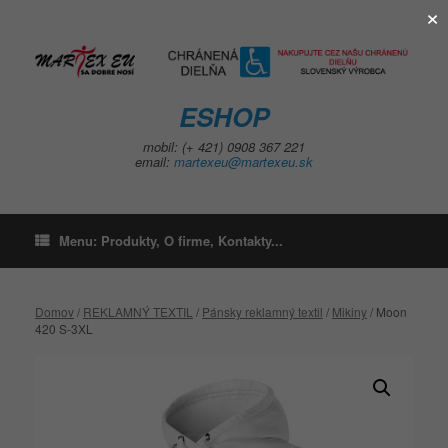
×
Skip
to
content
ESHOP
mobil: (+ 421) 0908 367 221
email:
martexeu@martexeu.sk
Menu: Produkty, O firme, Kontakty...
Domov
/
REKLAMNÝ TEXTIL
/
Pánsky reklamný textil
/
Mikiny
/ Moon
420 S-3XL