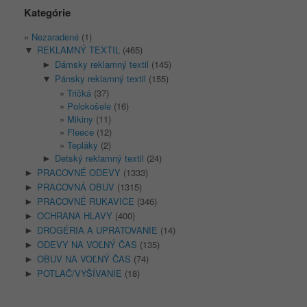
Kategórie
Nezaradené
(1)
REKLAMNÝ TEXTIL
(465)
▼
Dámsky reklamný textil
(145)
►
Pánsky reklamný textil
(155)
▼
Tričká
(37)
Polokošele
(16)
Mikiny
(11)
Fleece
(12)
Tepláky
(2)
Detský reklamný textil
(24)
►
PRACOVNÉ ODEVY
(1333)
►
PRACOVNÁ OBUV
(1315)
►
PRACOVNÉ RUKAVICE
(346)
►
OCHRANA HLAVY
(400)
►
DROGÉRIA A UPRATOVANIE
(14)
►
ODEVY NA VOĽNÝ ČAS
(135)
►
OBUV NA VOĽNÝ ČAS
(74)
►
POTLAČ/VYŠÍVANIE
(18)
►