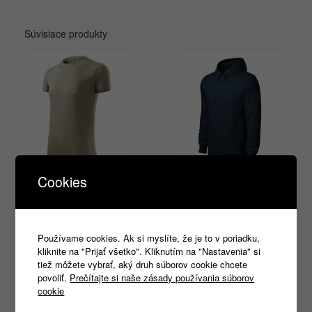
Súvisiace produkty
Cookies
Viper 143 3XL
Cape 413 4XL
6,30
€
–
6,40
€
28,40
€
s DPH
s DPH
Používame cookies. Ak si myslíte, že je to v poriadku,
Výber možností
Výber možností
kliknite na "Prijať všetko". Kliknutím na "Nastavenia" si
tiež môžete vybrať, aký druh súborov cookie chcete
povoliť.
Prečítajte si naše zásady používania súborov
cookie