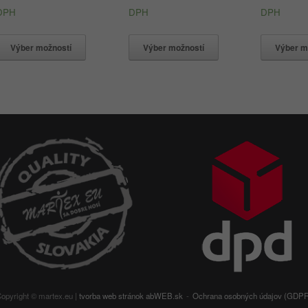
DPH
DPH
DPH
Výber možností
Výber možností
Výber m
opyright © martex.eu |
tvorba web stránok
abWEB.sk
Ochrana osobných údajov (GDP