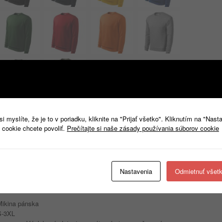
 myslíte, že je to v poriadku, kliknite na "Prijať všetko". Kliknutím na "Nast
Popis
Ďalšie informácie
 cookie chcete povoliť.
Prečítajte si naše zásady používania súborov cookie
Popis
Nastavenia
Odmietnuť všet
Essential
406
Mikina pánska
S-3XL