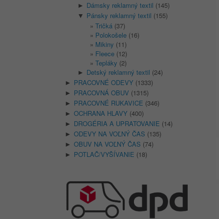
Dámsky reklamný textil
(145)
►
Pánsky reklamný textil
(155)
▼
Tričká
(37)
Polokošele
(16)
Mikiny
(11)
Fleece
(12)
Tepláky
(2)
Detský reklamný textil
(24)
►
PRACOVNÉ ODEVY
(1333)
►
PRACOVNÁ OBUV
(1315)
►
PRACOVNÉ RUKAVICE
(346)
►
OCHRANA HLAVY
(400)
►
DROGÉRIA A UPRATOVANIE
(14)
►
ODEVY NA VOĽNÝ ČAS
(135)
►
OBUV NA VOĽNÝ ČAS
(74)
►
POTLAČ/VYŠÍVANIE
(18)
►