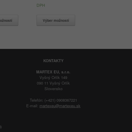
DPH
ožností
Výber možností
KONTAKTY
MARTEX EU, s.r.o.
Vyšný Orlík 149
090 11 Vyšný Orlík
Slovensko
Telefón: (+421) 0908367221
E-mail:
martexeu@martexeu.sk
R)