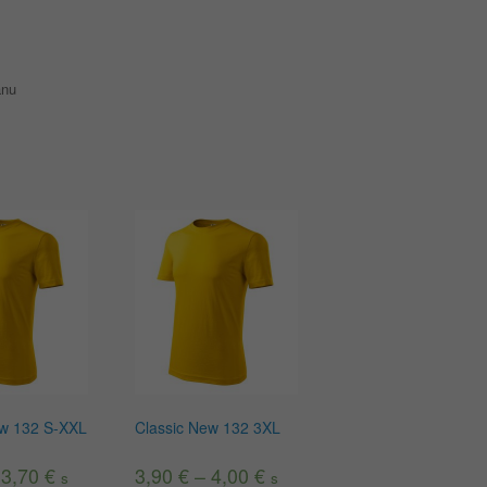
anu
ew 132 S-XXL
Classic New 132 3XL
–
3,70
€
3,90
€
–
4,00
€
s
s