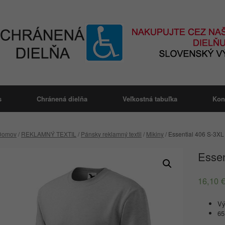
s
Chránená dielňa
Veľkostná tabuľka
Kon
Domov
/
REKLAMNÝ TEXTIL
/
Pánsky reklamný textil
/
Mikiny
/ Essential 406 S-3XL
Essen
16,10
Vý
65