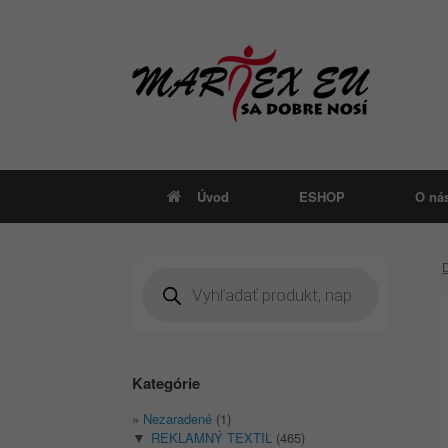
Skip
to
content
Úvod
ESHOP
O ná
Products
search
Kategórie
Nezaradené
(1)
REKLAMNÝ TEXTIL
(465)
▼