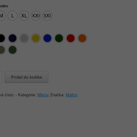
 odev
M
L
XL
XXL
3XL
o
Pridať do košíka
vé číslo:
-
Kategórie:
Mikiny
Značka:
Malfini