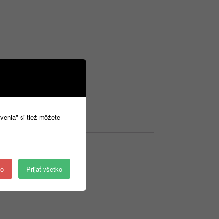
avenia" si tiež môžete
ko
Prijať všetko