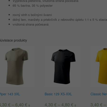
Výplnková pletenina, vnútorná strana počesaná
65 % bavlna, 35 % polyester
rovný strih s bočnými švami
dolný lem, manžety a priekrčník z rebrového úpletu 1:1 s 5 % elast
vnútorná strana počesaná
Súvisiace produkty
Viper 143 3XL
Basic 129 XS-XXL
Classic N
6,30
€
–
6,40
€
4,30
€
–
4,80
€
3,40
€
s
s