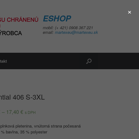
×
ESHOP
mobil: (+ 421) 0908 367 221
email:
martexeu@martexeu.sk
takt
tial 406 S-3XL
€
–
17,40
€
s DPH
plnková pletenina, vnútorná strana počesaná
 % bavlna, 35 % polyester