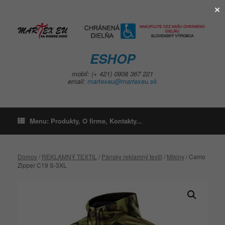
×
Skip
to
content
ESHOP
mobil: (+ 421) 0908 367 221
email:
martexeu@martexeu.sk
Menu: Produkty, O firme, Kontakty...
Domov
/
REKLAMNÝ TEXTIL
/
Pánsky reklamný textil
/
Mikiny
/ Camo
Zipper C19 S-3XL