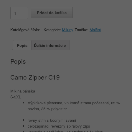
množstvo
Pridať do košíka
Camo
Zipper
C19
Katalógové číslo:
-
Kategórie:
Mikiny
Značka:
Malfini
S-
3XL
Popis
Ďalšie informácie
Popis
Camo Zipper
C19
Mikina pánska
S-3XL
Výplnková pletenina, vnútorná strana počesaná, 65 %
bavlna, 35 % polyester
rovný strih s bočnými švami
celozapínací reverzný špirálový zips
kapucňa s podšívkou, na stiahnutie šnúrkou