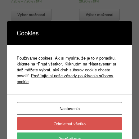
7,20
€
–
7,90
€
28,90
€
s DPH
s DPH
Výber možností
Výber možností
Cookies
Používame cookies. Ak si myslíte, že je to v poriadku,
kliknite na "Prijať všetko". Kliknutím na "Nastavenia" si
tiež môžete vybrať, aký druh súborov cookie chcete
povoliť.
Prečítajte si naše zásady používania súborov
cookie
Viper 143 S-XXL
Classic New 132 3XL
5,90
€
–
6,20
€
3,90
€
–
4,00
€
s DPH
s DPH
Nastavenia
Výber možností
Výber možností
Odmietnuť všetko
Prijať všetko