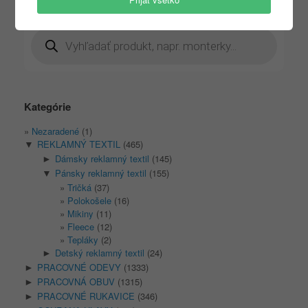
Products
search
Kategórie
Nezaradené
(1)
REKLAMNÝ TEXTIL
(465)
▼
Dámsky reklamný textil
(145)
►
Pánsky reklamný textil
(155)
▼
Tričká
(37)
Polokošele
(16)
Mikiny
(11)
Fleece
(12)
Tepláky
(2)
Detský reklamný textil
(24)
►
PRACOVNÉ ODEVY
(1333)
►
PRACOVNÁ OBUV
(1315)
►
PRACOVNÉ RUKAVICE
(346)
►