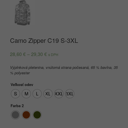
Camo Zipper C19 S-3XL
28,60
€
–
29,30
€
s DPH
Výplnková pletenina, vnútorná strana počesaná, 65 % bavlna, 35
% polyester
Veľkosť odev
S
M
L
XL
XXL
3XL
Farba 2