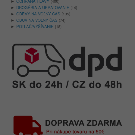
OCHRANA HLAVY
(400)
►
DROGÉRIA A UPRATOVANIE
(14)
►
ODEVY NA VOĽNÝ ČAS
(135)
►
OBUV NA VOĽNÝ ČAS
(74)
►
POTLAČ/VYŠÍVANIE
(18)
►