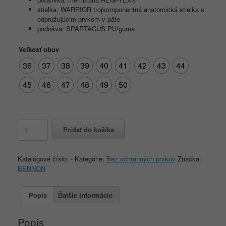
stielka: WARRIOR trojkomponentná anatomická stielka s
odpružujúcim prvkom v päte
podošva: SPARTACUS PU/guma
Veľkosť obuv
36
37
38
39
40
41
42
43
44
45
46
47
48
49
50
množstvo
Pridať do košíka
BENNON
COMMODORE
O2
Katalógové číslo:
-
Kategórie:
Bez ochranných prvkov
Značka:
Boot
BENNON
Popis
Ďalšie informácie
Popis