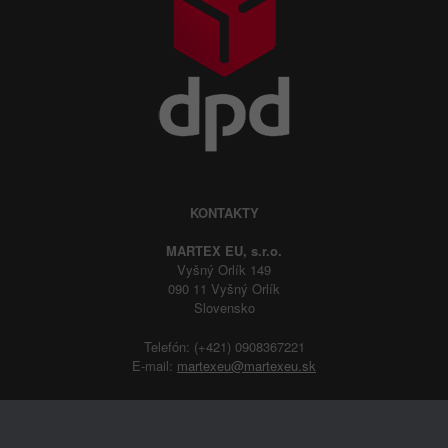
KONTAKTY
MARTEX EU, s.r.o.
Vyšný Orlík 149
090 11 Vyšný Orlík
Slovensko
Telefón: (+421) 0908367221
E-mail:
martexeu@martexeu.sk
Copyright © martex.eu |
tvorba web stránok
abWEB.sk
Ochrana osobných