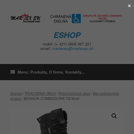
×
Skip
to
content
ESHOP
mobil: (+ 421) 0908 367 221
email:
martexeu@martexeu.sk
Menu: Produkty, O firme, Kontakty...
Domov
/
PRACOVNÁ OBUV
/
Poloholeňová obuv
/
Bez ochranných
prvkov
/ BENNON COMMODORE O2 Boot