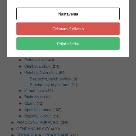
Nastavenia
Kategórie
Nezaradené
(1)
Odmietnuť všetko
REKLAMNÝ TEXTIL
(465)
►
PRACOVNÉ ODEVY
(1333)
►
Prijať všetko
PRACOVNÁ OBUV
(1315)
▼
Sandale
(128)
►
Poltopánky
(348)
►
Členková obuv
(210)
►
Poloholeňová obuv
(58)
▼
Bez ochranných prvkov
(8)
S ochrannými prvkami
(21)
Zimná obuv
(32)
►
Biela obuv
(16)
►
Čižmy
(12)
►
Špeciálna obuv
(102)
►
Doplnky k obuvi
(16)
►
PRACOVNÉ RUKAVICE
(346)
►
OCHRANA HLAVY
(400)
►
DROGÉRIA A UPRATOVANIE
(14)
►