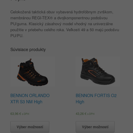
Celokožená taktická obuv vybavená hydrofóbnym zvrškom,
membránou REGI-TEX® a dvojkomponentnou podošvou
PU/guma.
Klasický zásahový model vhodný na univerzálne
použitie v priebehu celého roka.
Veľkosti 49 a 50 majú podošvu
PU/PU.
Súvisiace produkty
BENNON ORLANDO
BENNON FORTIS O2
XTR S3 NM High
High
63,96
€
43,26
€
s DPH
s DPH
Výber možností
Výber možností