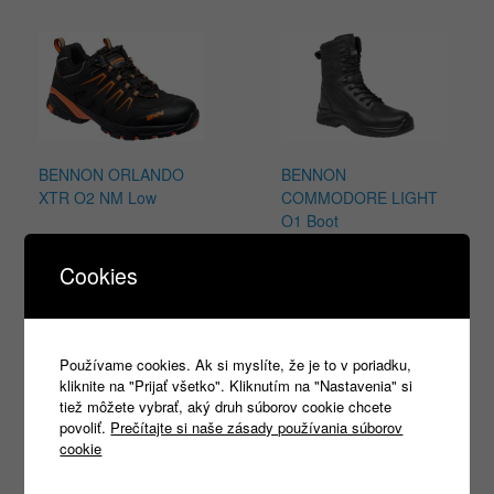
BENNON ORLANDO
BENNON
XTR O2 NM Low
COMMODORE LIGHT
O1 Boot
56,44
€
s DPH
67,72
€
s DPH
Cookies
Výber možností
Výber možností
Používame cookies. Ak si myslíte, že je to v poriadku,
kliknite na "Prijať všetko". Kliknutím na "Nastavenia" si
tiež môžete vybrať, aký druh súborov cookie chcete
povoliť.
Prečítajte si naše zásady používania súborov
Products
cookie
search