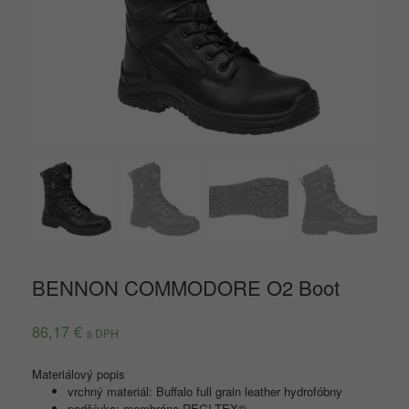
BENNON COMMODORE O2 Boot
86,17
€
s DPH
Materiálový popis
vrchný materiál: Buffalo full grain leather hydrofóbny
podšívka: membrána REGI-TEX®