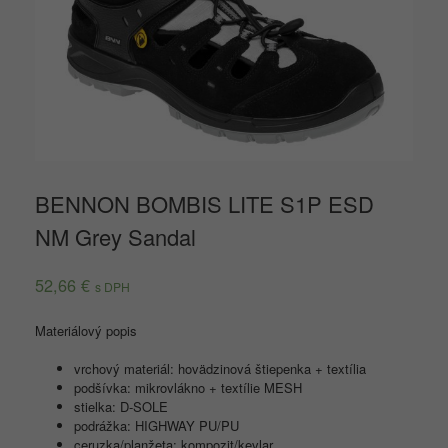
BENNON BOMBIS LITE S1P ESD
NM Grey Sandal
52,66
€
s DPH
Materiálový popis
vrchový materiál: hovädzinová štiepenka + textília
podšívka: mikrovlákno + textílie MESH
stielka: D-SOLE
podrážka: HIGHWAY PU/PU
ceruzka/planžeta: kompozit/kevlar