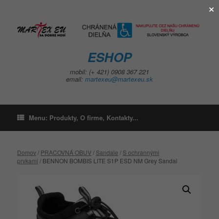
×
Skip
to
content
ESHOP
mobil: (+ 421) 0908 367 221
email:
martexeu@martexeu.sk
Menu: Produkty, O firme, Kontakty...
Domov
/
PRACOVNÁ OBUV
/
Sandale
/
S ochrannými
prvkami
/ BENNON BOMBIS LITE S1P ESD NM Grey Sandal