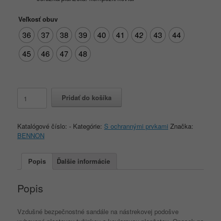
Veľkosť obuv
36
37
38
39
40
41
42
43
44
45
46
47
48
množstvo
Pridať do košíka
BENNON
BOMBIS
LITE
Katalógové číslo:
-
Kategórie:
S ochrannými prvkami
Značka:
S1P
BENNON
ESD
NM
Grey
Popis
Ďalšie informácie
Sandal
Popis
Vzdušné bezpečnostné sandále na nástrekovej podošve