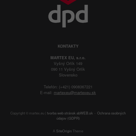
KONTAKTY
MARTEX EU, s.r.o.
Vyšný Orlík 149
090 11 Vyšný Orlík
Slovensko
Telefón: (+421) 0908367221
E-mail:
martexeu@martexeu.sk
Copyright © martex.eu |
tvorba web stránok
abWEB.sk
Ochrana osobných
údajov (GDPR)
A
SiteOrigin
Theme