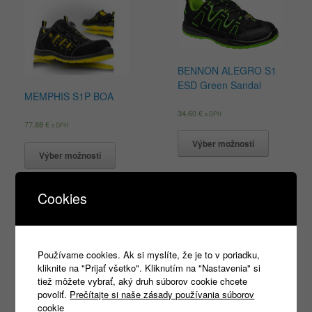
BENNON ALEGRO S1
ESD Green Sandal
MEMPHIS S1P BOA
34,60
€
s DPH
77,88
€
s DPH
Výber možností
Výber možností
Cookies
Products
search
Používame cookies. Ak si myslíte, že je to v poriadku,
kliknite na "Prijať všetko". Kliknutím na "Nastavenia" si
tiež môžete vybrať, aký druh súborov cookie chcete
povoliť.
Prečítajte si naše zásady používania súborov
cookie
Kategórie