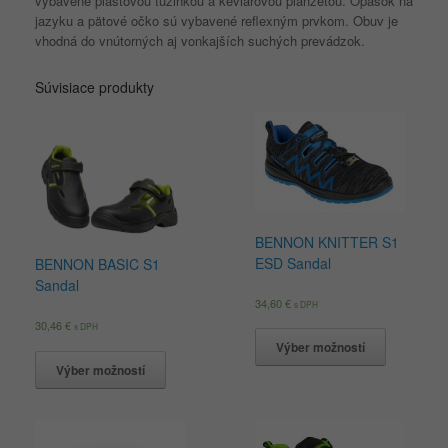
vybavené plastovou tužinkou a kevlarovou planžetou. Opasok na
jazyku a pätové očko sú vybavené reflexným prvkom. Obuv je
vhodná do vnútorných aj vonkajších suchých prevádzok.
Súvisiace produkty
BENNON KNITTER S1
ESD Sandal
BENNON BASIC S1
Sandal
34,60
€
s DPH
30,46
€
s DPH
Výber možností
Výber možností