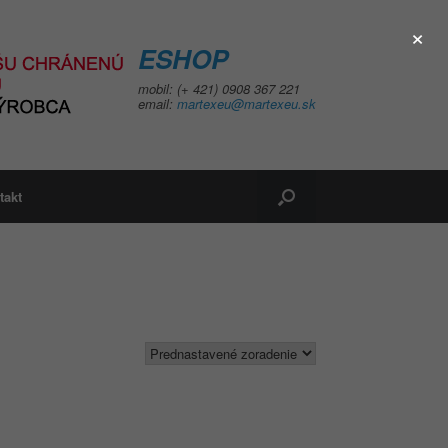
×
ESHOP
mobil: (+ 421) 0908 367 221
email:
martexeu@martexeu.sk
takt