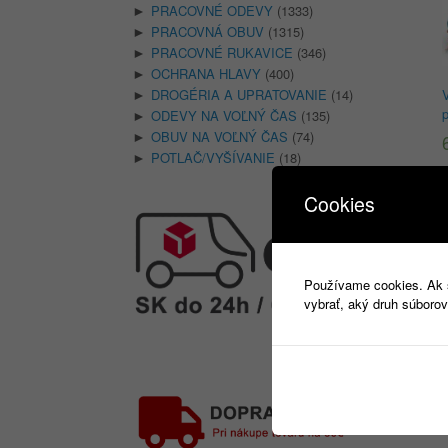
PRACOVNÉ ODEVY
(1333)
►
PRACOVNÁ OBUV
(1315)
►
PRACOVNÉ RUKAVICE
(346)
►
OCHRANA HLAVY
(400)
►
DROGÉRIA A UPRATOVANIE
(14)
►
ODEVY NA VOĽNÝ ČAS
(135)
►
OBUV NA VOĽNÝ ČAS
(74)
►
POTLAČ/VYŠÍVANIE
(18)
►
Cookies
Používame cookies. Ak si
vybrať, aký druh súborov