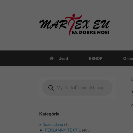
Skip
to
content
Úvod
ESHOP
O ná
Products
search
Kategórie
Nezaradené
(1)
REKLAMNÝ TEXTIL
(465)
►