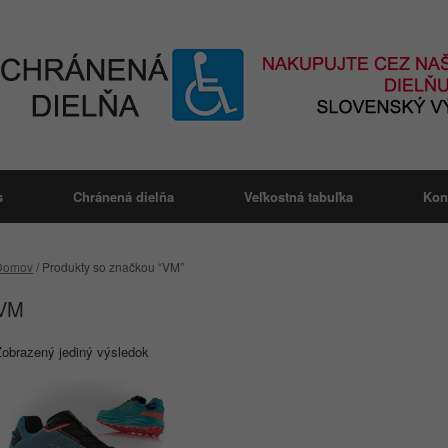
s
Chránená dielňa
Veľkostná tabuľka
Kon
Domov
/ Produkty so značkou “VM”
VM
Zobrazený jediný výsledok