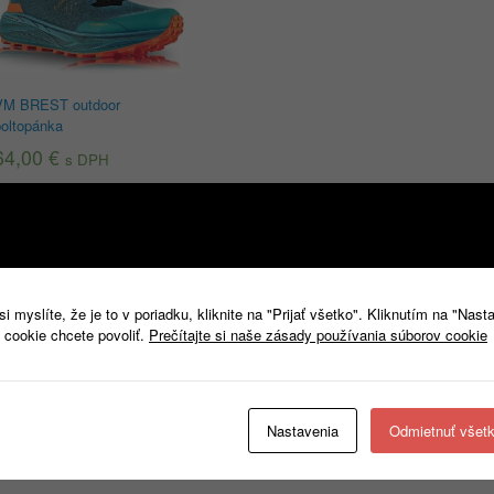
VM BREST outdoor
poltopánka
64,00
€
s DPH
Výber možností
 myslíte, že je to v poriadku, kliknite na "Prijať všetko". Kliknutím na "Nast
 cookie chcete povoliť.
Prečítajte si naše zásady používania súborov cookie
Nastavenia
Odmietnuť všet