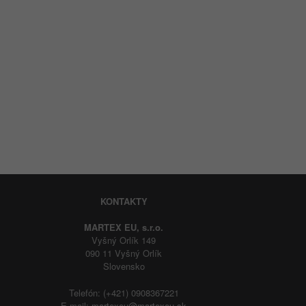
KONTAKTY
MARTEX EU, s.r.o.
Vyšný Orlík 149
090 11 Vyšný Orlík
Slovensko
Telefón: (+421) 0908367221
E-mail:
martexeu@martexeu.sk