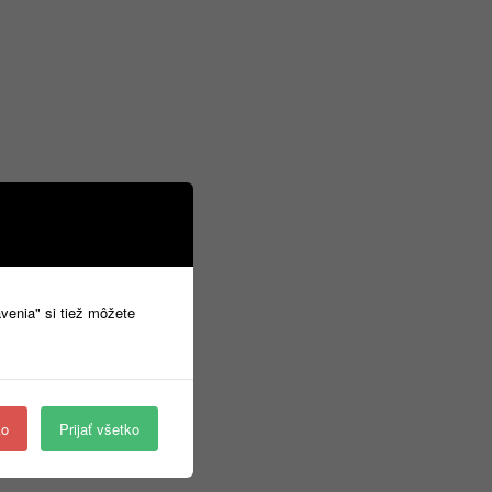
avenia" si tiež môžete
ko
Prijať všetko