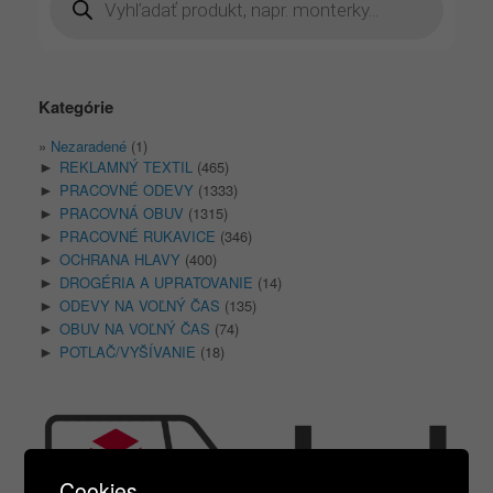
search
Kategórie
Nezaradené
(1)
REKLAMNÝ TEXTIL
(465)
►
PRACOVNÉ ODEVY
(1333)
►
PRACOVNÁ OBUV
(1315)
►
PRACOVNÉ RUKAVICE
(346)
►
OCHRANA HLAVY
(400)
►
DROGÉRIA A UPRATOVANIE
(14)
►
ODEVY NA VOĽNÝ ČAS
(135)
►
OBUV NA VOĽNÝ ČAS
(74)
►
POTLAČ/VYŠÍVANIE
(18)
►
Cookies