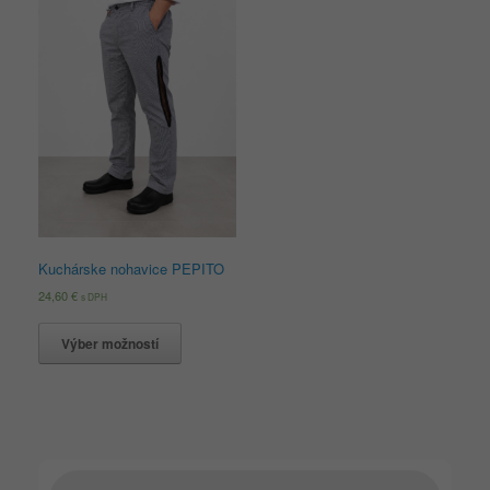
Kuchárske nohavice PEPITO
24,60
€
s DPH
Výber možností
Products