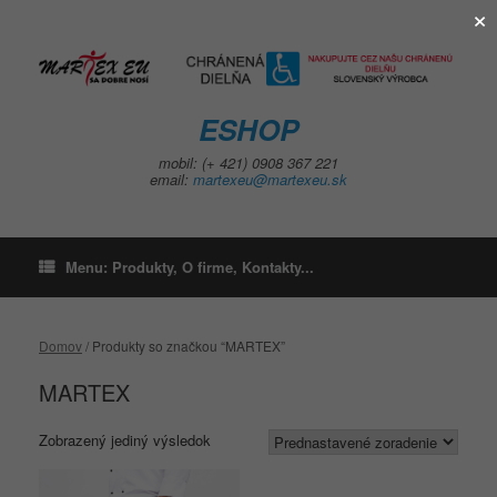
×
Skip
to
content
ESHOP
mobil: (+ 421) 0908 367 221
email:
martexeu@martexeu.sk
Menu: Produkty, O firme, Kontakty...
Domov
/ Produkty so značkou “MARTEX”
MARTEX
Zobrazený jediný výsledok