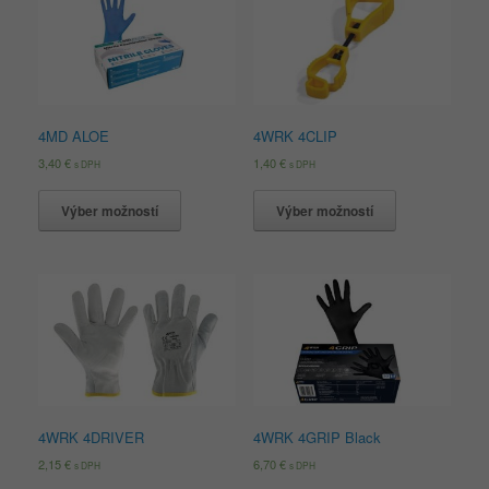
4MD ALOE
4WRK 4CLIP
3,40
€
1,40
€
s DPH
s DPH
Výber možností
Výber možností
4WRK 4DRIVER
4WRK 4GRIP Black
2,15
€
6,70
€
s DPH
s DPH