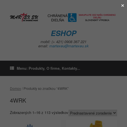
×
Skip
to
content
ESHOP
mobil: (+ 421) 0908 367 221
email:
martexeu@martexeu.sk
Menu: Produkty, O firme, Kontakty...
Domov
/ Produkty so značkou “4WRK”
4WRK
Zobrazených 1–16 z 113 výsledkov