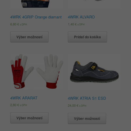
4WRK 4GRIP Orange diamant
4WRK ALVARO
6,80
€
1,40
€
s DPH
s DPH
Výber možností
Pridať do košíka
4WRK ARARAT
4WRK ATRIA S1 ESD
2,80
€
24,00
€
s DPH
s DPH
Výber možností
Výber možností