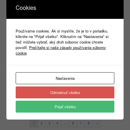
1,40
€
2,80
€
s DPH
s DPH
Cookies
Výber možností
Výber možností
Používame cookies. Ak si myslíte, že je to v poriadku,
kliknite na "Prijať všetko". Kliknutím na "Nastavenia" si
tiež môžete vybrať, aký druh súborov cookie chcete
povoliť.
Prečítajte si naše zásady používania súborov
cookie
4WRK BIZET 70X140 500g
4WRK BLIZZARD
Nastavenia
5,60
€
0,50
€
s DPH
s DPH
Odmietnuť všetko
Výber možností
Výber možností
Prijať všetko
1
2
3
4
…
6
7
8
→