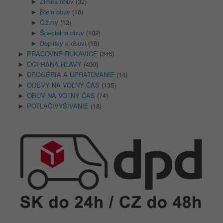
Zimná obuv
(32)
►
Biela obuv
(16)
►
Čižmy
(12)
►
Špeciálna obuv
(102)
►
Doplnky k obuvi
(16)
►
PRACOVNÉ RUKAVICE
(346)
►
OCHRANA HLAVY
(400)
►
DROGÉRIA A UPRATOVANIE
(14)
►
ODEVY NA VOĽNÝ ČAS
(135)
►
OBUV NA VOĽNÝ ČAS
(74)
►
POTLAČ/VYŠÍVANIE
(18)
►