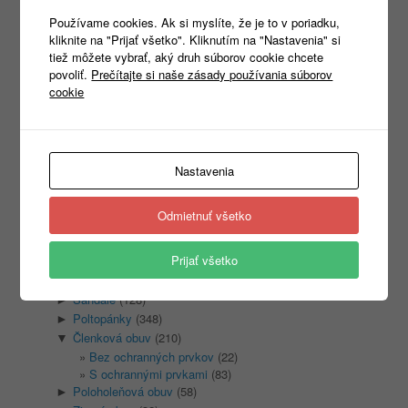
Používame cookies. Ak si myslíte, že je to v poriadku,
kliknite na "Prijať všetko". Kliknutím na "Nastavenia" si
tiež môžete vybrať, aký druh súborov cookie chcete
povoliť.
Prečítajte si naše zásady používania súborov
cookie
Products
search
Nastavenia
Kategórie
Odmietnuť všetko
Nezaradené
(1)
REKLAMNÝ TEXTIL
(465)
►
Prijať všetko
PRACOVNÉ ODEVY
(1333)
►
PRACOVNÁ OBUV
(1315)
▼
Sandale
(128)
►
Poltopánky
(348)
►
Členková obuv
(210)
▼
Bez ochranných prvkov
(22)
S ochrannými prvkami
(83)
Poloholeňová obuv
(58)
►