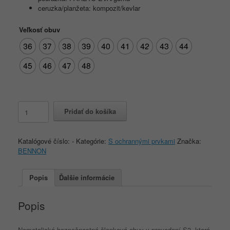
ceruzka/planžeta: kompozit/kevlar
Veľkosť obuv
36
37
38
39
40
41
42
43
44
45
46
47
48
množstvo
Pridať do košíka
BENNON
ORLANDO
XTR
Katalógové číslo:
-
Kategórie:
S ochrannými prvkami
Značka:
S3
BENNON
NM
High
Popis
Ďalšie informácie
Popis
Nemetalická bezpečnostná členková obuv v prevedení S3, ktorá