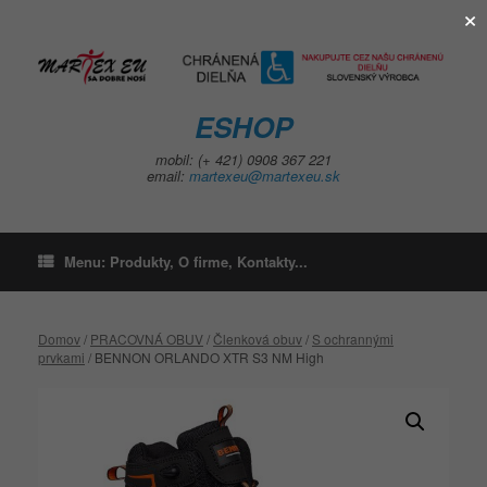
×
Skip
to
content
ESHOP
mobil: (+ 421) 0908 367 221
email:
martexeu@martexeu.sk
Menu: Produkty, O firme, Kontakty...
Domov
/
PRACOVNÁ OBUV
/
Členková obuv
/
S ochrannými
prvkami
/ BENNON ORLANDO XTR S3 NM High