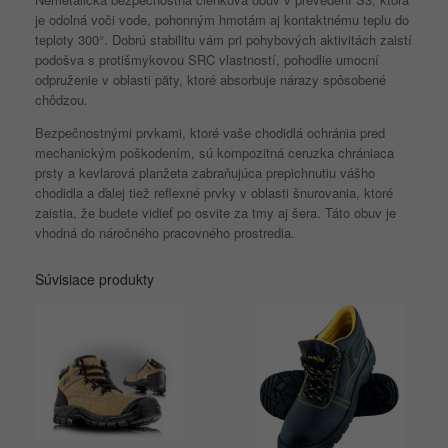
je odolná voči vode, pohonným hmotám aj kontaktnému teplu do
teploty 300°.
Dobrú stabilitu vám pri pohybových aktivitách zaistí
podošva s protišmykovou SRC vlastností, pohodlie umocní
odpruženie v oblasti päty, ktoré absorbuje nárazy spôsobené
chôdzou.
Bezpečnostnými prvkami, ktoré vaše chodidlá ochránia pred
mechanickým poškodením, sú kompozitná ceruzka chrániaca
prsty a kevlarová planžeta zabraňujúca prepichnutiu vášho
chodidla a ďalej tiež reflexné prvky v oblasti šnurovania, ktoré
zaistia, že budete vidieť po osvite za tmy aj šera.
Táto obuv je
vhodná do náročného pracovného prostredia.
Súvisiace produkty