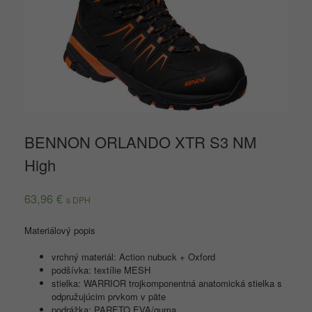
BENNON ORLANDO XTR S3 NM
High
63,96
€
s DPH
Materiálový popis
vrchný materiál: Action nubuck + Oxford
podšívka: textílie MESH
stielka: WARRIOR trojkomponentná anatomická stielka s
odpružujúcim prvkom v päte
podrážka: PARETO EVA/guma