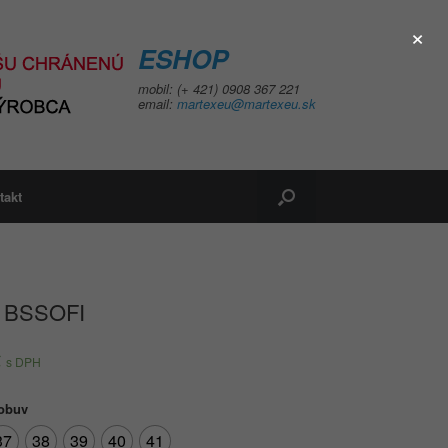
×
ESHOP
mobil: (+ 421) 0908 367 221
email:
martexeu@martexeu.sk
takt
 BSSOFI
€
s DPH
 obuv
37
38
39
40
41