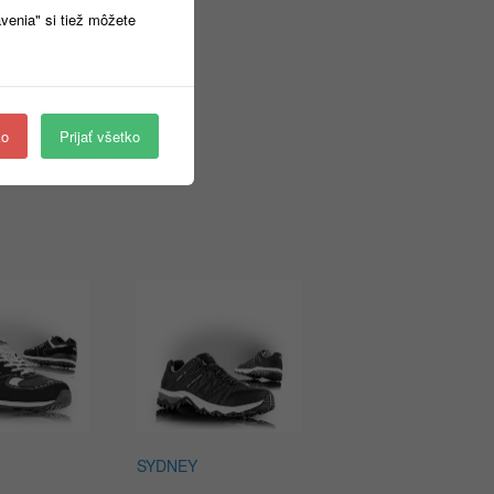
avenia" si tiež môžete
ko
Prijať všetko
SYDNEY