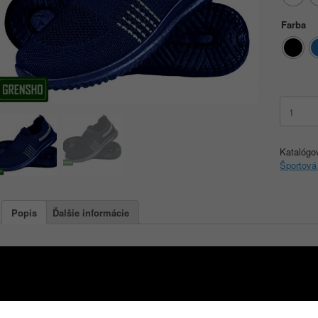
Farba
množstv
REIS
BSSOFI
Katalógo
Športová
Popis
Ďalšie informácie
Popis
 vyrobené z textilného materiálu
– topánky s nízkym strihom, siahajúce tesne nad členok