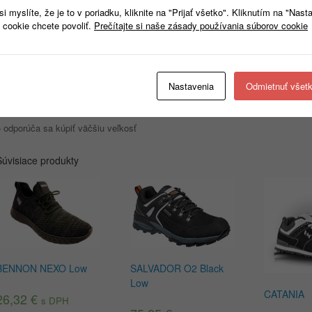
 myslíte, že je to v poriadku, kliknite na "Prijať všetko". Kliknutím na "Nast
– zaťahovacie
 cookie chcete povoliť.
Prečítajte si naše zásady používania súborov cookie
– ukončené lemom
– podošva vyrobená z PVC
 ľahké a pohodlné, zaisťujú pohodlie pri používaní
Nastavenia
Odmietnuť všet
– ideálna na prácu, každodenné použitie a ako tréningová obuv
– odporúča sa kúpiť väčšiu veľkosť
Súvisiace produkty
BENNON NEXO Low
SALVADOR O2 Black
Low
CATANIA
26,32
€
s DPH