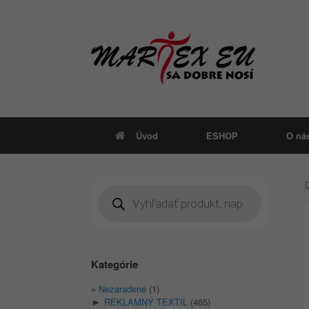
Skip
to
content
Úvod
ESHOP
O ná
Products
search
Kategórie
Nezaradené
(1)
REKLAMNÝ TEXTIL
(465)
►