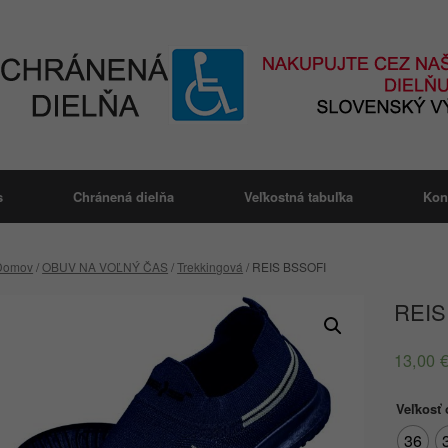
s
Chránená dielňa
Veľkostná tabuľka
Kon
Domov
/
OBUV NA VOĽNÝ ČAS
/
Trekkingová
/ REIS BSSOFI
REIS
13,00
Veľkosť
36