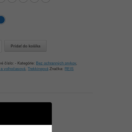
o
Pridať do košíka
vé číslo:
-
Kategórie:
Bez ochranných prvkov
,
 a voľnočasová
,
Trekkingová
Značka:
REIS