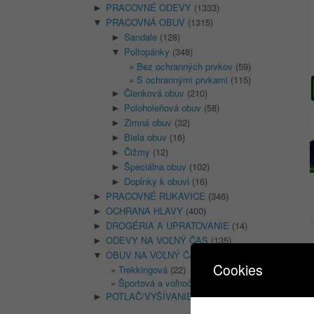
PRACOVNÉ ODEVY
(1333)
►
PRACOVNÁ OBUV
(1315)
▼
Sandale
(128)
►
Poltopánky
(348)
▼
Bez ochranných prvkov
(59)
S ochrannými prvkami
(115)
Členková obuv
(210)
►
Poloholeňová obuv
(58)
►
Zimná obuv
(32)
►
Biela obuv
(16)
►
Čižmy
(12)
►
Špeciálna obuv
(102)
►
Doplnky k obuvi
(16)
►
PRACOVNÉ RUKAVICE
(346)
►
OCHRANA HLAVY
(400)
►
DROGÉRIA A UPRATOVANIE
(14)
►
ODEVY NA VOĽNÝ ČAS
(135)
►
OBUV NA VOĽNÝ ČAS
(74)
▼
Cookies
Trekkingová
(22)
–
Športová a voľnočasová
(21)
POTLAČ/VYŠÍVANIE
(18)
►