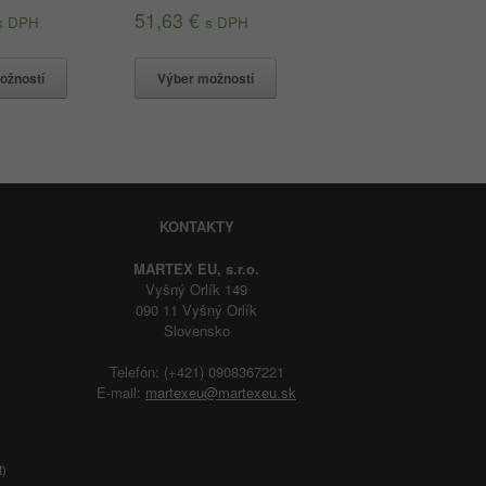
51,63
€
s DPH
s DPH
ožností
Výber možností
KONTAKTY
MARTEX EU, s.r.o.
Vyšný Orlík 149
090 11 Vyšný Orlík
Slovensko
Telefón: (+421) 0908367221
E-mail:
martexeu@martexeu.sk
R)