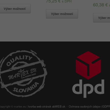
75,25
€
s DPH
60,38
€
Výber možností
Výber možností
Výber m
opyright © martex.eu |
tvorba web stránok
abWEB.sk
Ochrana osobných údajov (GDP