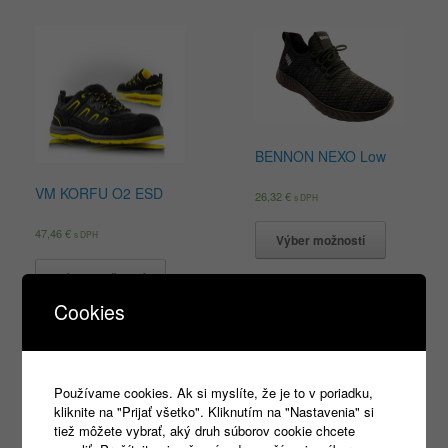
BENNON NEXO Low
VM KORFU O2 ESD
26,32
€
s DPH
47,46
€
s DPH
Výber možností
Výber možností
Cookies
Products
Používame cookies. Ak si myslíte, že je to v poriadku,
search
kliknite na "Prijať všetko". Kliknutím na "Nastavenia" si
tiež môžete vybrať, aký druh súborov cookie chcete