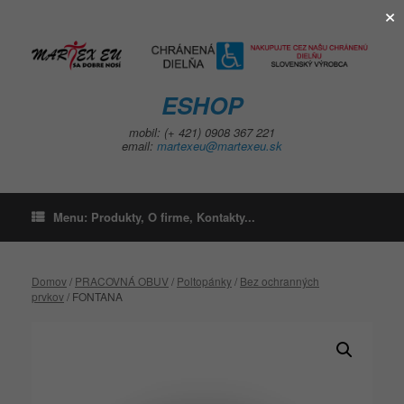
×
Skip
to
content
ESHOP
mobil: (+ 421) 0908 367 221
email:
martexeu@martexeu.sk
Menu: Produkty, O firme, Kontakty...
Domov
/
PRACOVNÁ OBUV
/
Poltopánky
/
Bez ochranných
prvkov
/ FONTANA