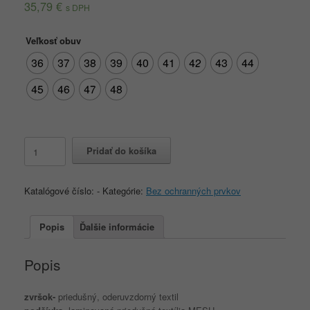
35,79
€
s DPH
Veľkosť obuv
36
37
38
39
40
41
42
43
44
45
46
47
48
množstvo
Pridať do košíka
FONTANA
Katalógové číslo:
-
Kategórie:
Bez ochranných prvkov
Popis
Ďalšie informácie
Popis
zvršok-
priedušný, oderuvzdorný textil