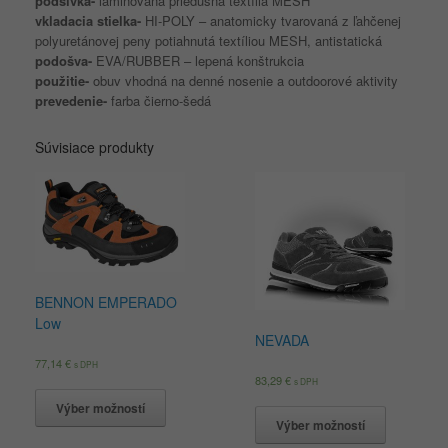
podšívka-
laminovaná priedušná textília MESH
vkladacia stielka-
HI-POLY – anatomicky tvarovaná z ľahčenej
polyuretánovej peny potiahnutá textíliou MESH, antistatická
podošva-
EVA/RUBBER – lepená konštrukcia
použitie-
obuv vhodná na denné nosenie a outdoorové aktivity
prevedenie-
farba čierno-šedá
Súvisiace produkty
BENNON EMPERADO
Low
NEVADA
77,14
€
s DPH
83,29
€
s DPH
Výber možností
Výber možností