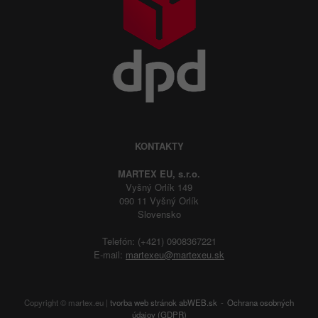
KONTAKTY
MARTEX EU, s.r.o.
Vyšný Orlík 149
090 11 Vyšný Orlík
Slovensko
Telefón: (+421) 0908367221
E-mail:
martexeu@martexeu.sk
Copyright © martex.eu |
tvorba web stránok
abWEB.sk
Ochrana osobných
údajov (GDPR)