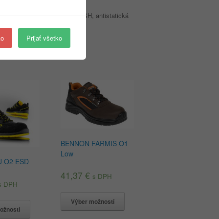
peny potiahnutá textíliou MESH, antistatická
ko
Prijať všetko
BENNON FARMIS O1
Low
 O2 ESD
41,37
€
s DPH
s DPH
Výber možností
ožností