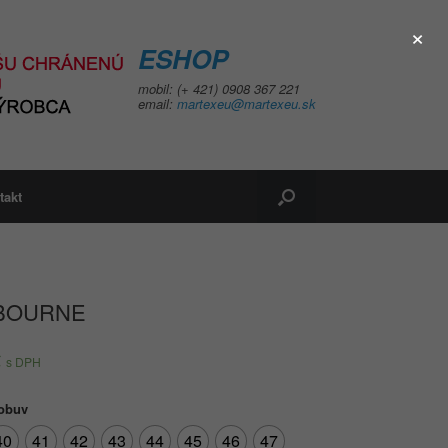
×
ESHOP
mobil: (+ 421) 0908 367 221
email:
martexeu@martexeu.sk
takt
BOURNE
€
s DPH
 obuv
40
41
42
43
44
45
46
47