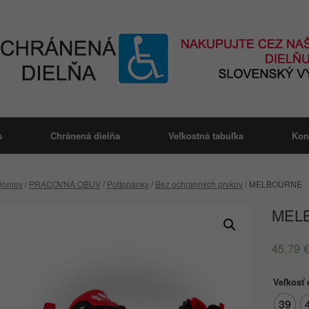
s
Chránená dielňa
Veľkostná tabuľka
Kon
Domov
/
PRACOVNÁ OBUV
/
Poltopánky
/
Bez ochranných prvkov
/ MELBOURNE
MEL
45,79
Veľkosť
39