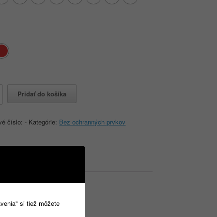
o
Pridať do košíka
URNE
vé číslo:
-
Kategórie:
Bez ochranných prvkov
avenia" si tiež môžete