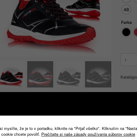
48
Farba
množstv
MELBO
Katalógo
Popis
Ďalšie informácie
Popis
 myslíte, že je to v poriadku, kliknite na "Prijať všetko". Kliknutím na "Nast
 cookie chcete povoliť.
Prečítajte si naše zásady používania súborov cookie
zvršok-
technologicky vyspelý materiál SOFTSHELL