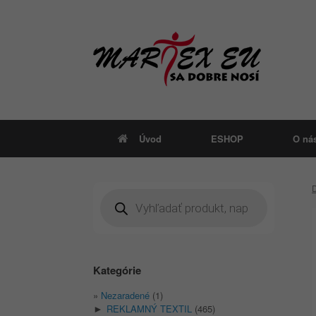
Skip
to
content
Úvod
ESHOP
O ná
Products
search
Kategórie
Nezaradené
(1)
REKLAMNÝ TEXTIL
(465)
►