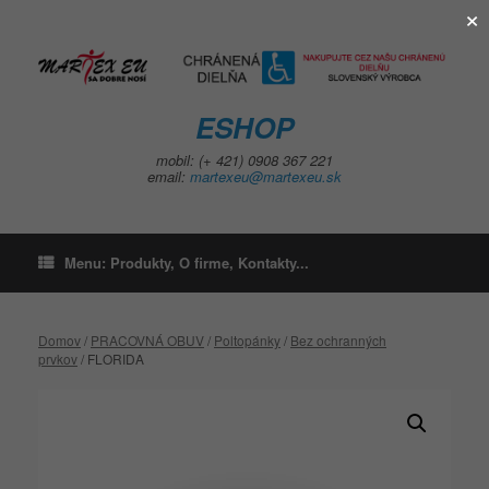
×
Skip
to
content
ESHOP
mobil: (+ 421) 0908 367 221
email:
martexeu@martexeu.sk
Menu: Produkty, O firme, Kontakty...
Domov
/
PRACOVNÁ OBUV
/
Poltopánky
/
Bez ochranných
prvkov
/ FLORIDA