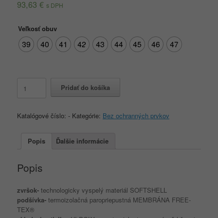
93,63
€
s DPH
Veľkosť obuv
39
40
41
42
43
44
45
46
47
množstvo
Pridať do košíka
FLORIDA
Katalógové číslo:
-
Kategórie:
Bez ochranných prvkov
Popis
Ďalšie informácie
Popis
zvršok-
technologicky vyspelý materiál SOFTSHELL
podšívka-
termoizolačná paropriepustná MEMBRÁNA FREE-
TEX®