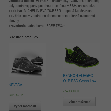
vkladacia stielka-
HI-POLY – anatomicky tvarovaná s ľahčenej
polyuretánovej peny potiahnutá textíliou MESH, antistatická
podošva-
MICHELIN EVA/RUBBER – lepená konštrukcia
použitie-
obuv vhodná na denné nosenie a ľahké oudoorové
aktivity
prevedenie-
farba čierna, FREE-TEX®
Súvisiace produkty
BENNON ALEGRO
O1P ESD Green Low
NEVADA
37,23
€
s DPH
83,29
€
s DPH
Výber možností
Výber možností