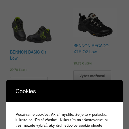
BENNON RECADO
XTR O2 Low
BENNON BASIC O1
Low
99,73
€
s DPH
29,70
€
s DPH
Výber možností
Výber možností
Cookies
Používame cookies. Ak si myslíte, že je to v poriadku,
Products
search
kliknite na "Prijať všetko". Kliknutím na "Nastavenia" si
tiež môžete vybrať, aký druh súborov cookie chcete