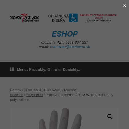
×
Skip
to
content
ESHOP
mobil: (+ 421) 0908 367 221
email:
martexeu@martexeu.sk
Menu: Produkty, O firme, Kontakty...
Domov
/
PRACOVNÉ RUKAVICE
/
Mačané
rukavice
/
Polyuretán
/ Pracovné rukavice BRITA WHITE máčané v
polyuretáne