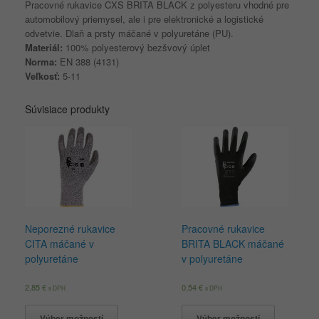
Pracovné rukavice CXS BRITA BLACK z polyesteru vhodné pre
automobilový priemysel, ale i pre elektronické a logistické
odvetvie. Dlaň a prsty máčané v polyuretáne (PU).
Materiál:
100% polyesterový bezšvový úplet
Norma:
EN 388 (4131)
Veľkosť:
5-11
Súvisiace produkty
Neporezné rukavice
Pracovné rukavice
CITA máčané v
BRITA BLACK máčané
polyuretáne
v polyuretáne
2,85
€
0,54
€
s DPH
s DPH
Výber možností
Výber možností