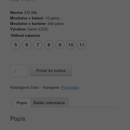
Norma-
EN 388
Množstvo v balení-
12 párov
Množstvo v kartóne-
240 párov
Výrobca-
Canis (CXS)
Veľkosť rukavice
5
6
7
8
9
10
11
množstvo
Pridať do košíka
Pracovné
rukavice
BRITA
Katalógové číslo:
-
Kategórie:
Polyuretán
WHITE
máčané
v
Popis
Ďalšie informácie
polyuretáne
Popis