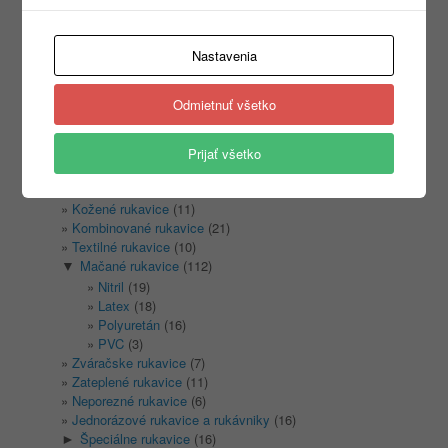
Nastavenia
Kategórie
Odmietnuť všetko
Nezaradené
(1)
REKLAMNÝ TEXTIL
(465)
►
PRACOVNÉ ODEVY
(1333)
►
Prijať všetko
PRACOVNÁ OBUV
(1315)
►
PRACOVNÉ RUKAVICE
(346)
▼
Kožené rukavice
(11)
Kombinované rukavice
(21)
Textilné rukavice
(10)
Mačané rukavice
(112)
▼
Nitril
(19)
Latex
(18)
Polyuretán
(16)
PVC
(3)
Zváračske rukavice
(7)
Zateplené rukavice
(11)
Neporezné rukavice
(6)
Jednorázové rukavice a rukávniky
(16)
Špeciálne rukavice
(16)
►