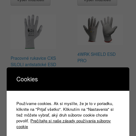
4WRK SHIELD ESD
Pracovné rukavice CXS
PRO
SILOLI antistatické ESD
0,70
€
s DPH
1,02
€
Cookies
s DPH
Výber možností
Výber možností
Používame cookies. Ak si myslíte, že je to v poriadku,
kliknite na "Prijať všetko". Kliknutím na "Nastavenia" si
tiež môžete vybrať, aký druh súborov cookie chcete
povoliť.
Prečítajte si naše zásady používania súborov
Products
cookie
search