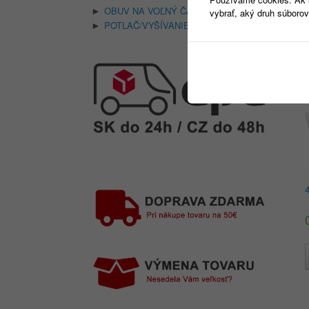
M
OBUV NA VOĽNÝ ČAS
(74)
►
vybrať, aký druh súborov
POTLAČ/VYŠÍVANIE
(18)
►