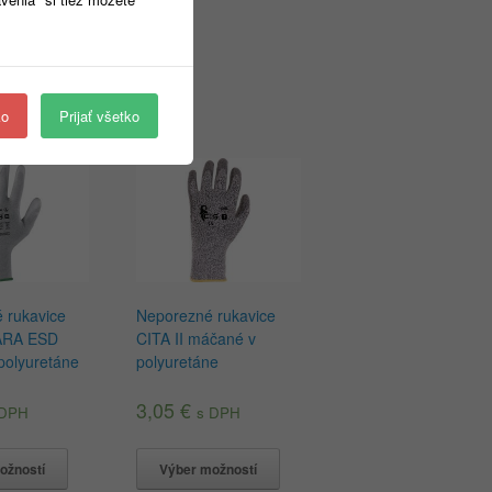
ko
Prijať všetko
é rukavice
Neporezné rukavice
ARA ESD
CITA II máčané v
polyuretáne
polyuretáne
3,05
€
 DPH
s DPH
ožností
Výber možností