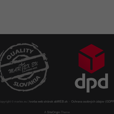
opyright © martex.eu |
tvorba web stránok
abWEB.sk
Ochrana osobných údajov (GDP
A
SiteOrigin
Theme