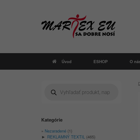
Skip
to
content
Úvod
ESHOP
O ná
Products
search
Kategórie
Nezaradené
(1)
REKLAMNÝ TEXTIL
(465)
►