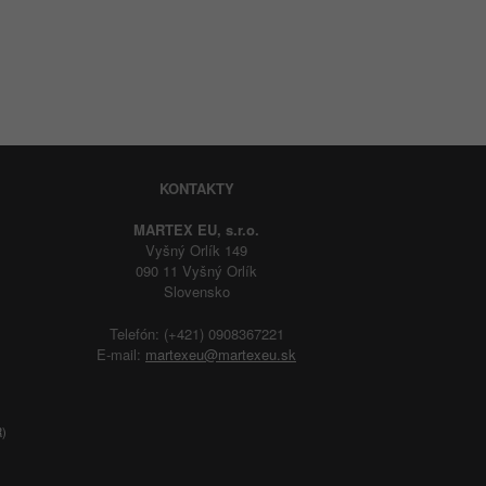
KONTAKTY
MARTEX EU, s.r.o.
Vyšný Orlík 149
090 11 Vyšný Orlík
Slovensko
Telefón: (+421) 0908367221
E-mail:
martexeu@martexeu.sk
R)