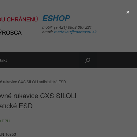
×
ESHOP
mobil: (+ 421) 0908 367 221
email:
martexeu@martexeu.sk
takt
é rukavice CXS SILOLI antistatické ESD
ovné rukavice CXS SILOLI
tatické ESD
s DPH
EN 16350