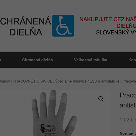
s
Chránená dielňa
Veľkostná tabuľka
Kon
Domov
/
PRACOVNÉ RUKAVICE
/
Špeciálne rukavice
/
ESD a antistatické
/ Pracovn
Prac
antis
1,02
€
Norma-