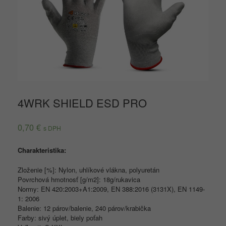
4WRK SHIELD ESD PRO
0,70
€
s DPH
Charakteristika:
Zloženie [%]: Nylon, uhlíkové vlákna, polyuretán
Povrchová hmotnosť [g/m2]: 18g/rukavica
Normy: EN 420:2003+A1:2009, EN 388:2016 (3131X), EN 1149-
1: 2006
Balenie: 12 párov/balenie, 240 párov/krabička
Farby: sivý úplet, biely poťah