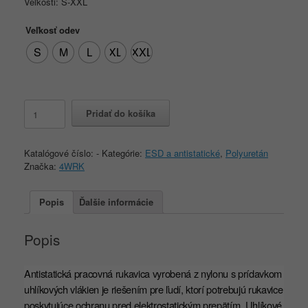
Veľkosti: S-XXL
Veľkosť odev
S
M
L
XL
XXL
množstvo
Pridať do košíka
4WRK
SHIELD
ESD
Katalógové číslo:
-
Kategórie:
ESD a antistatické
,
Polyuretán
PRO
Značka:
4WRK
Popis
Ďalšie informácie
Popis
Antistatická pracovná rukavica vyrobená z nylonu s prídavkom
uhlíkových vlákien je riešením pre ľudí, ktorí potrebujú rukavice
poskytujúce ochranu pred elektrostatickým prepätím. Uhlíkové