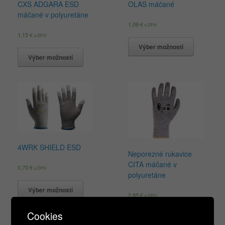
CXS ADGARA ESD
OLAS máčané
máčané v polyuretáne
1,09
€
s DPH
1,15
€
s DPH
Výber možností
Výber možností
4WRK SHIELD ESD
Neporezné rukavice
CITA máčané v
0,70
€
s DPH
polyuretáne
Výber možností
2,85
€
s DPH
Cookies
Výber možností