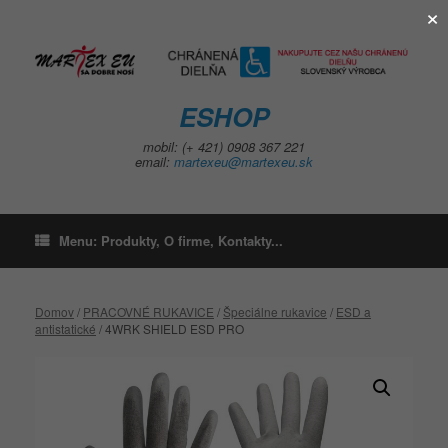
×
Skip
to
content
ESHOP
mobil: (+ 421) 0908 367 221
email:
martexeu@martexeu.sk
Menu: Produkty, O firme, Kontakty...
Domov
/
PRACOVNÉ RUKAVICE
/
Špeciálne rukavice
/
ESD a
antistatické
/ 4WRK SHIELD ESD PRO