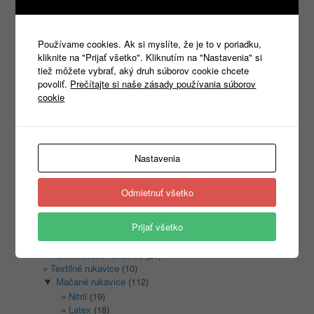
Používame cookies. Ak si myslíte, že je to v poriadku,
kliknite na "Prijať všetko". Kliknutím na "Nastavenia" si
Products
tiež môžete vybrať, aký druh súborov cookie chcete
search
povoliť.
Prečítajte si naše zásady používania súborov
cookie
Kategórie
Nastavenia
Nezaradené
(1)
REKLAMNÝ TEXTIL
(465)
►
Odmietnuť všetko
PRACOVNÉ ODEVY
(1333)
►
PRACOVNÁ OBUV
(1315)
►
Prijať všetko
PRACOVNÉ RUKAVICE
(346)
▼
Kožené rukavice
(11)
Kombinované rukavice
(21)
Textilné rukavice
(10)
Mačané rukavice
(112)
▼
Nitril
(19)
Latex
(18)