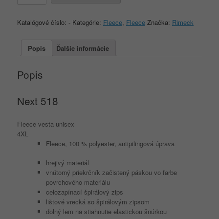
518
4XL
Katalógové číslo:
-
Kategórie:
Fleece
,
Fleece
Značka:
Rimeck
Popis
Ďalšie informácie
Popis
Next
518
Fleece vesta unisex
4XL
Fleece, 100 % polyester, antipilingová úprava
hrejivý materiál
vnútorný priekrčník začistený páskou vo farbe
povrchového materiálu
celozapínací špirálový zips
lištové vrecká so špirálovým zipsom
dolný lem na stiahnutie elastickou šnúrkou