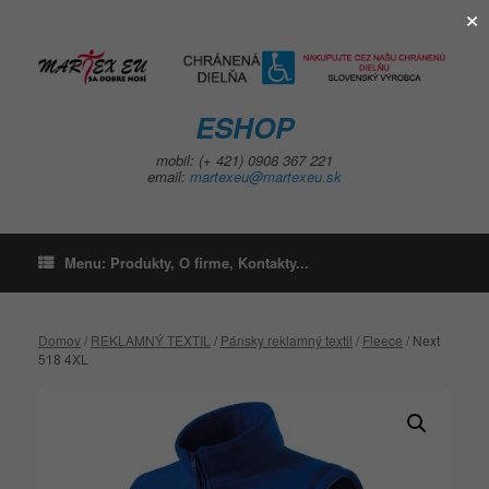
×
Skip
to
content
ESHOP
mobil: (+ 421) 0908 367 221
email:
martexeu@martexeu.sk
Menu: Produkty, O firme, Kontakty...
Domov
/
REKLAMNÝ TEXTIL
/
Pánsky reklamný textil
/
Fleece
/ Next
518 4XL