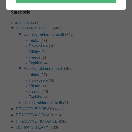
Kategórie
Nezaradené
(1)
REKLAMNÝ TEXTIL
(465)
▼
Dámsky reklamný textil
(145)
▼
Tričká
(43)
Polokošele
(10)
Mikiny
(7)
Fleece
(8)
Tepláky
(4)
Pánsky reklamný textil
(155)
▼
Tričká
(37)
Polokošele
(16)
Mikiny
(11)
Fleece
(12)
Tepláky
(2)
Detský reklamný textil
(24)
►
PRACOVNÉ ODEVY
(1333)
►
PRACOVNÁ OBUV
(1315)
►
PRACOVNÉ RUKAVICE
(346)
►
OCHRANA HLAVY
(400)
►