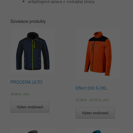
antipilingová úprava z vonkajšej strany
Súvisiace produkty
PROCERA ULTO
Effect 530 S-3XL
18,00
€
s DPH
27,20
€
–
27,70
€
s DPH
Výber možností
Výber možností