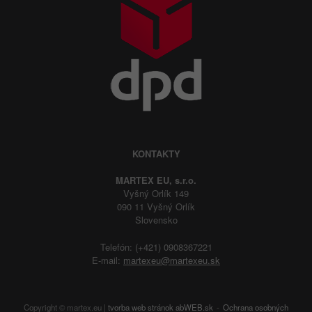
KONTAKTY
MARTEX EU, s.r.o.
Vyšný Orlík 149
090 11 Vyšný Orlík
Slovensko
Telefón: (+421) 0908367221
E-mail:
martexeu@martexeu.sk
Copyright © martex.eu |
tvorba web stránok
abWEB.sk
Ochrana osobných