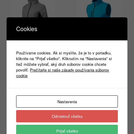
Cookies
Používame cookies. Ak si myslíte, že je to v poriadku,
Frosty 528 XS-3XL
Exit 525 XS-3XL
kliknite na "Prijať všetko". Kliknutím na "Nastavenia" si
tiež môžete vybrať, aký druh súborov cookie chcete
24,60
€
–
25,40
€
18,50
€
–
19,10
€
s DPH
s DPH
povoliť.
Prečítajte si naše zásady používania súborov
cookie
Výber možností
Výber možností
Nastavenia
Products
Odmietnuť všetko
search
Prijať všetko