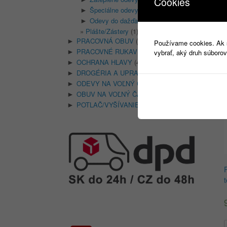
Cookies
Špeciálne odevy
(4)
►
Odevy do dažďa
(32)
►
Plášte/Zástery
(1)
PRACOVNÁ OBUV
(1315)
►
K
Používame cookies. Ak si
PRACOVNÉ RUKAVICE
(346)
►
vybrať, aký druh súborov
OCHRANA HLAVY
(400)
►
DROGÉRIA A UPRATOVANIE
(14)
►
ODEVY NA VOĽNÝ ČAS
(135)
►
OBUV NA VOĽNÝ ČAS
(74)
►
POTLAČ/VYŠÍVANIE
(18)
►