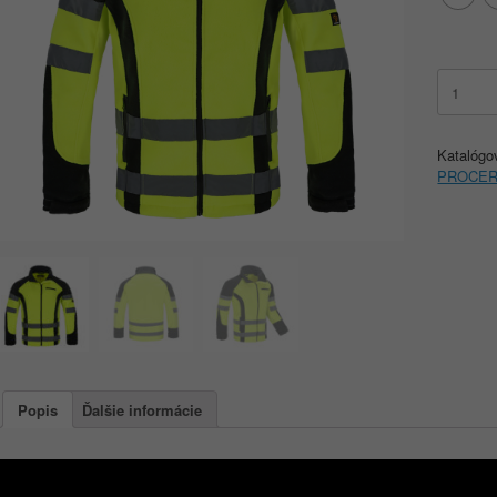
množstv
PROCE
POLAR
SNIPER
Katalógo
PROCE
Popis
Ďalšie informácie
Popis