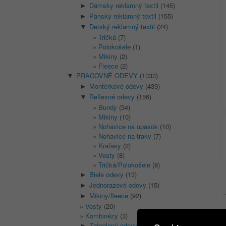
Dámsky reklamný textil
(145)
►
Pánsky reklamný textil
(155)
►
Detský reklamný textil
(24)
▼
Tričká
(7)
Polokošele
(1)
Mikiny
(2)
Fleece
(2)
PRACOVNÉ ODEVY
(1333)
▼
Montérkové odevy
(439)
►
Reflexné odevy
(156)
▼
Bundy
(34)
Mikiny
(10)
Nohavice na opasok
(10)
Nohavice na traky
(7)
Kraťasy
(2)
Vesty
(8)
Tričká/Polokošele
(8)
Biele odevy
(13)
►
Jednorazové odevy
(15)
►
Mikiny/fleece
(92)
►
Vesty
(20)
Kombinézy
(3)
Zateplené odevy
(149)
►