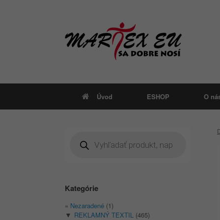
Skip
to
content
Úvod
ESHOP
O ná
Products
search
Kategórie
Nezaradené
(1)
REKLAMNÝ TEXTIL
(465)
▼