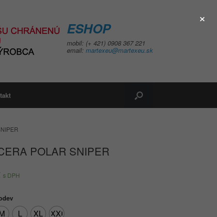
×
ESHOP
mobil: (+ 421) 0908 367 221
email:
martexeu@martexeu.sk
takt
SNIPER
CERA POLAR SNIPER
€
s DPH
 odev
M
L
XL
XXL