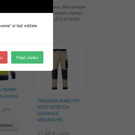
a zips, vyrobená z 300g/m2 fleecu. Má vonkajšie
 suchý zips zvyšujú komfort a zároveň zlepšujú
: S-XXXL. Balenie: 1/10 kartón. (EÚ) 2016/425
avenia" si tiež môžete
ko
Prijať všetko
a DERBY
žlto-modrá
PROCERA KHAKI RIP-
STOP STRETCH
s DPH
NOHAVICE
MEGAWORK
ožností
17,60
€
s DPH