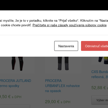
Fleecová mikina SNIPER s veľmi dobrými tepelnými vlastnosťami, zapínaná n
vrecko na zips na hrudi a dve spodné vrecká na zips. Rukávy nastaviteľné na
tepelnú izoláciu. Spodná časť je nastaviteľná gumičkou a zarážkami. Veľkosti
ategória I – len pre minimálne riziká.
 myslíte, že je to v poriadku, kliknite na "Prijať všetko". Kliknutím na "Nast
 cookie chcete povoliť.
Prečítajte si naše zásady používania súborov cookie
Súvisiace produkty
Nastavenia
Odmietnuť všet
CXS Bund
reflexná, 
PROCERA JUTLAND
PROCERA
termo spodky
URBANFLEX nohavice
52,88
€
na opasok
9,50
€
s DPH
Výber m
29,00
€
s DPH