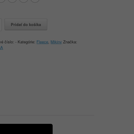
o
Pridať do košíka
RA
vé číslo:
-
Kategórie:
Fleece
,
Mikiny
Značka:
RA