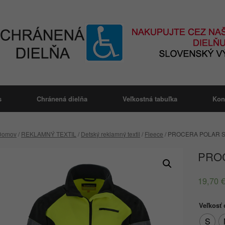
s
Chránená dielňa
Veľkostná tabuľka
Kon
Domov
/
REKLAMNÝ TEXTIL
/
Detský reklamný textil
/
Fleece
/ PROCERA POLAR 
PRO
19,70
Veľkosť
S