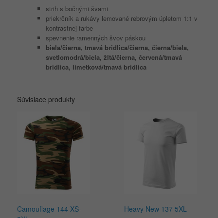
strih s bočnými švami
priekrčník a rukávy lemované rebrovým úpletom 1:1 v
kontrastnej farbe
spevnenie ramenných švov páskou
biela/čierna, tmavá bridlica/čierna, čierna/biela,
svetlomodrá/biela, žltá/čierna, červená/tmavá
bridlica, limetková/tmavá bridlica
Súvisiace produkty
Camouflage 144 XS-
Heavy New 137 5XL