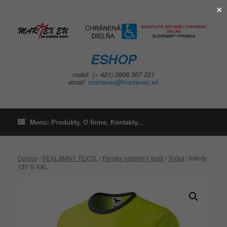
×
Skip
to
content
ESHOP
mobil: (+ 421) 0908 367 221
email:
martexeu@martexeu.sk
Menu: Produkty, O firme, Kontakty...
Domov
/
REKLAMNÝ TEXTIL
/
Pánsky reklamný textil
/
Tričká
/ Infinity
131 S-XXL