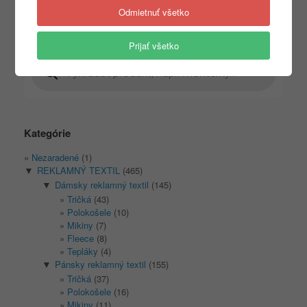
Odmietnuť všetko
Prijať všetko
Products
search
Kategórie
Nezaradené
(1)
REKLAMNÝ TEXTIL
(465)
▼
Dámsky reklamný textil
(145)
▼
Tričká
(43)
Polokošele
(10)
Mikiny
(7)
Fleece
(8)
Tepláky
(4)
Pánsky reklamný textil
(155)
▼
Tričká
(37)
Polokošele
(16)
Mikiny
(11)