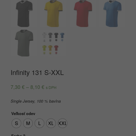
Infinity 131 S-XXL
7,30
€
–
8,10
€
s DPH
Single Jersey, 100 % bavlna
Veľkosť odev
S
M
L
XL
XXL
Farba 2