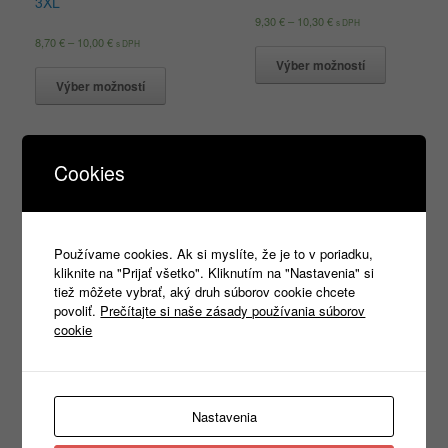
3XL
9,30
€
–
10,30
€
s DPH
8,70
€
–
10,00
€
s DPH
Výber možností
Výber možností
Cookies
Používame cookies. Ak si myslíte, že je to v poriadku,
kliknite na "Prijať všetko". Kliknutím na "Nastavenia" si
tiež môžete vybrať, aký druh súborov cookie chcete
povoliť.
Prečítajte si naše zásady používania súborov
cookie
Street LS 130 S-XXL
Infinity 131 3XL
9,00
€
–
9,70
€
8,20
€
–
8,40
€
s DPH
s DPH
Nastavenia
Výber možností
Výber možností