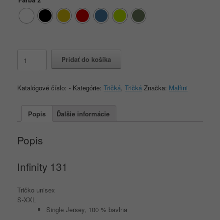
množstvo
Pridať do košíka
Infinity
131
S-
Katalógové číslo:
-
Kategórie:
Tričká
,
Tričká
Značka:
Malfini
XXL
Popis
Ďalšie informácie
Popis
Infinity
131
Tričko unisex
S-XXL
Single Jersey, 100 % bavlna