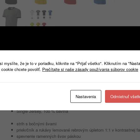
Popis
Ďalšie informácie
 myslíte, že je to v poriadku, kliknite na "Prijať všetko". Kliknutím na "Nast
Popis
 cookie chcete povoliť.
Prečítajte si naše zásady používania súborov cookie
Infinity
131
Nastavenia
Odmietnuť všet
Tričko unisex
3XL
Single Jersey, 100 % bavlna
strih s bočnými švami
priekrčník a rukávy lemované rebrovým úpletom 1:1 v kontrastnej fa
spevnenie ramenných švov páskou