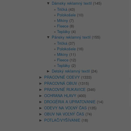
Dámsky reklamný textil
(145)
▼
Tričká
(43)
Polokošele
(10)
Mikiny
(7)
Fleece
(8)
Tepláky
(4)
Pánsky reklamný textil
(155)
▼
Tričká
(37)
Polokošele
(16)
Mikiny
(11)
Fleece
(12)
Tepláky
(2)
Detský reklamný textil
(24)
►
PRACOVNÉ ODEVY
(1333)
►
PRACOVNÁ OBUV
(1315)
►
PRACOVNÉ RUKAVICE
(346)
►
OCHRANA HLAVY
(400)
►
DROGÉRIA A UPRATOVANIE
(14)
►
ODEVY NA VOĽNÝ ČAS
(135)
►
OBUV NA VOĽNÝ ČAS
(74)
►
POTLAČ/VYŠÍVANIE
(18)
►