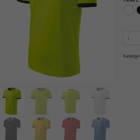
množstv
Infinity
131
3XL
Katalógo