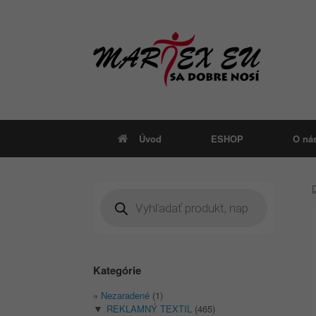
Skip
to
content
Úvod
ESHOP
O ná
Products
search
Kategórie
Nezaradené
(1)
REKLAMNÝ TEXTIL
(465)
▼