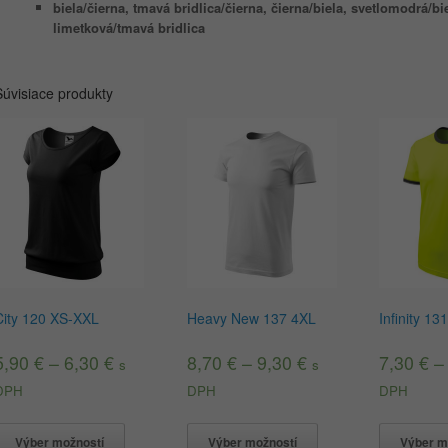
biela/čierna, tmavá bridlica/čierna, čierna/biela, svetlomodrá/bie
limetková/tmavá bridlica
Súvisiace produkty
City 120 XS-XXL
Heavy New 137 4XL
Infinity 1
5,90
€
–
6,30
€
8,70
€
–
9,30
€
7,30
€
s
s
DPH
DPH
DPH
Výber možností
Výber možností
Výber m