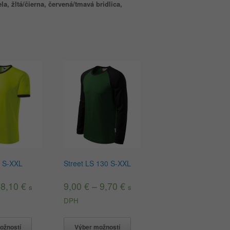
la, žltá/čierna, červená/tmavá bridlica,
Street LS 130 S-XXL
31 S-XXL
9,00
€
–
9,70
€
–
8,10
€
s
s
DPH
Výber možností
ožností