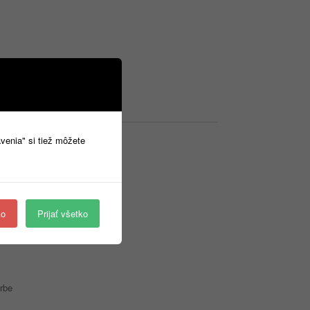
avenia" si tiež môžete
ko
Prijať všetko
rbe