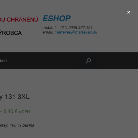
×
ESHOP
mobil: (+ 421) 0908 367 221
email:
martexeu@martexeu.sk
takt
ity 131 3XL
–
8,40
€
s DPH
ersey, 100 % bavlna