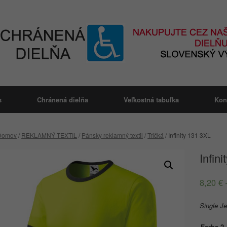
s
Chránená dielňa
Veľkostná tabuľka
Kon
Domov
/
REKLAMNÝ TEXTIL
/
Pánsky reklamný textil
/
Tričká
/ Infinity 131 3XL
Infin
8,20
€
Single J
Farba 2