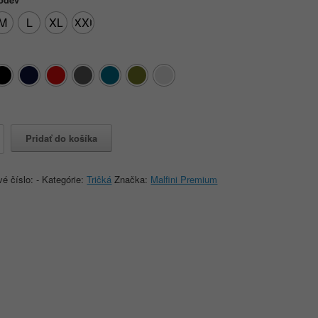
M
L
XL
XXL
o
Pridať do košíka
e
vé číslo:
-
Kategórie:
Tričká
Značka:
Malfini Premium