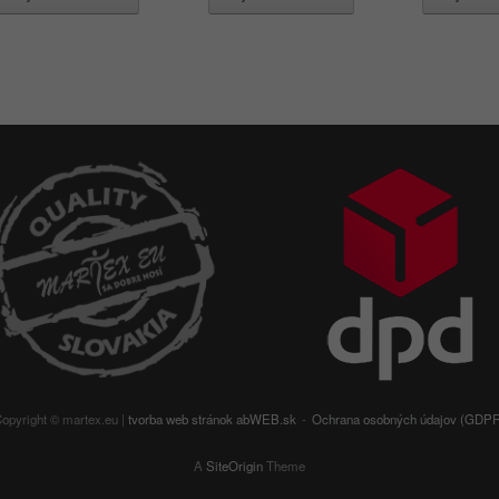
opyright © martex.eu |
tvorba web stránok
abWEB.sk
Ochrana osobných údajov (GDP
A
SiteOrigin
Theme