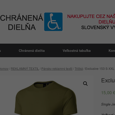
s
Chránená dielňa
Veľkostná tabuľka
Kon
Domov
/
REKLAMNÝ TEXTIL
/
Pánsky reklamný textil
/
Tričká
/ Exclusive 153 S-XXL
Excl
15,00
Single J
Veľkosť