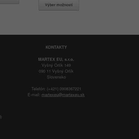
Výber možností
KONTAKTY
MARTEX EU, s.r.o.
Vyšný Orlík 149
090 11 Vyšný Orlík
Slovensko
Telefón: (+421) 0908367221
E-mail:
martexeu@martexeu.sk
R)