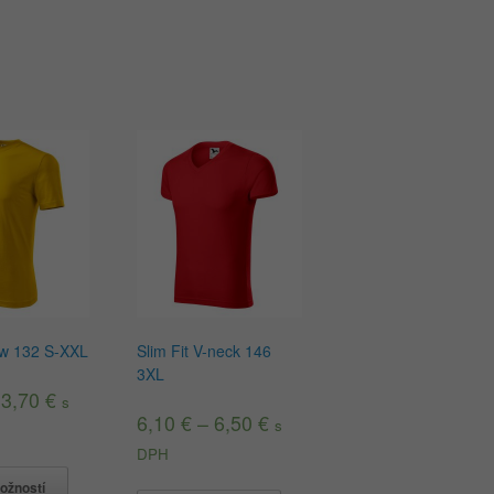
ew 132 S-XXL
Slim Fit V-neck 146
3XL
–
3,70
€
s
6,10
€
–
6,50
€
s
DPH
ožností