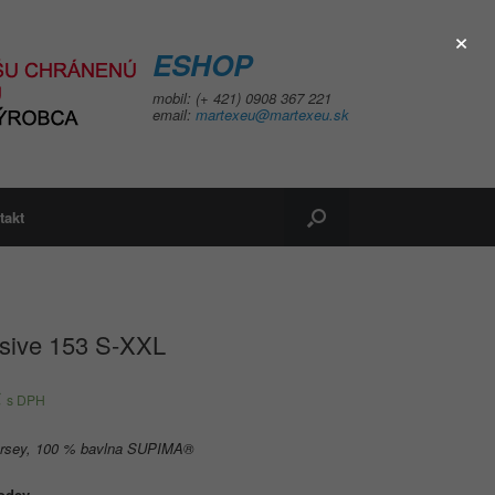
×
ESHOP
mobil: (+ 421) 0908 367 221
email:
martexeu@martexeu.sk
takt
usive 153 S-XXL
€
s DPH
ersey, 100 % bavlna SUPIMA®
 odev