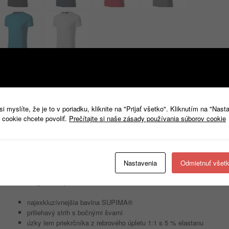
Popis
Ďalšie informácie
Popis
 myslíte, že je to v poriadku, kliknite na "Prijať všetko". Kliknutím na "Nast
 cookie chcete povoliť.
Prečítajte si naše zásady používania súborov cookie
Exclusive
153
Tričko pánske
Nastavenia
Odmietnuť všet
S-XXL
Single Jersey, 100 % bavlna SUPIMA®
najexkluzívnejšia bavlna SUPIMA®
priliehavý strih s bočnými švami
úzky lem priekrčníka z rebrového úpletu 1:1 s 5 % elastanu