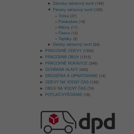
Dámsky reklamný textil
(145)
►
Pánsky reklamný textil
(155)
▼
Tričká
(37)
Polokošele
(16)
Mikiny
(11)
Fleece
(12)
Tepláky
(2)
Detský reklamný textil
(24)
►
PRACOVNÉ ODEVY
(1333)
►
PRACOVNÁ OBUV
(1315)
►
PRACOVNÉ RUKAVICE
(346)
►
OCHRANA HLAVY
(400)
►
DROGÉRIA A UPRATOVANIE
(14)
►
ODEVY NA VOĽNÝ ČAS
(135)
►
OBUV NA VOĽNÝ ČAS
(74)
►
POTLAČ/VYŠÍVANIE
(18)
►