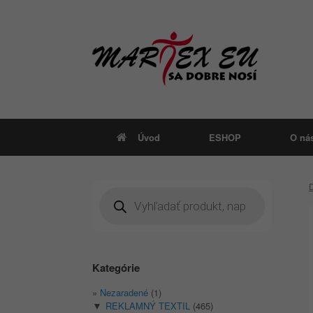
Skip
to
content
Úvod
ESHOP
O ná
Products
search
Kategórie
Nezaradené
(1)
REKLAMNÝ TEXTIL
(465)
▼