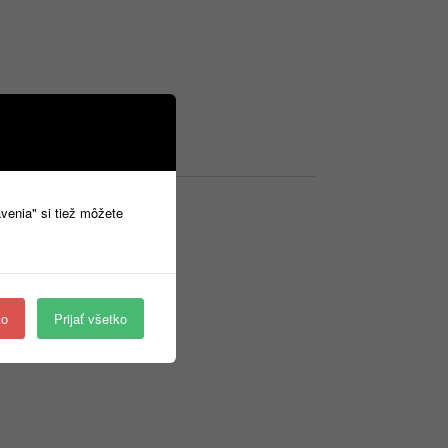
avenia" si tiež môžete
ko
Prijať všetko