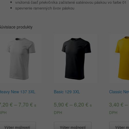
vnútorná časť priekrčníka začistené saténovou páskou vo farbe 01
spevnenie ramenných švov páskou
Súvisiace produkty
Heavy New 137 3XL
Basic 129 3XL
Classic N
7,20
€
–
7,70
€
5,90
€
–
6,20
€
3,40
€
s
s
DPH
DPH
DPH
Výber možností
Výber možností
Výber m