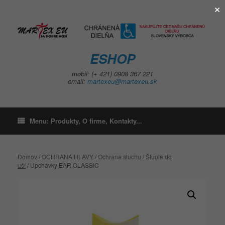
×
Skip
to
content
ESHOP
mobil: (+ 421) 0908 367 221
email:
martexeu@martexeu.sk
Menu: Produkty, O firme, Kontakty...
Domov
/
OCHRANA HLAVY
/
Ochrana sluchu
/
Štuple do
uší
/ Upchávky EAR CLASSIC