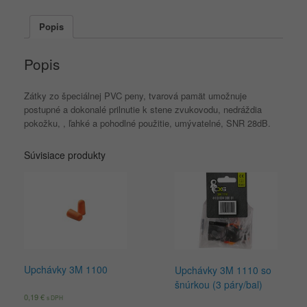
Popis
Popis
Zátky zo špeciálnej PVC peny, tvarová pamät umožnuje
postupné a dokonalé prilnutie k stene zvukovodu, nedráždia
pokožku, , ľahké a pohodlné použitie, umývatelné, SNR 28dB.
Súvisiace produkty
Upchávky 3M 1100
Upchávky 3M 1110 so
šnúrkou (3 páry/bal)
0,19
€
s DPH