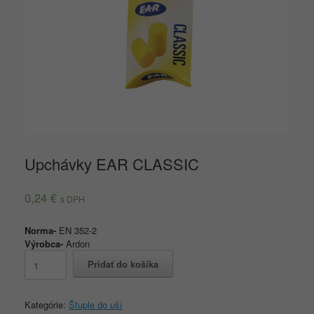
Upchávky EAR CLASSIC
0,24
€
s DPH
Norma-
EN 352-2
Výrobca-
Ardon
množstvo
Pridať do košíka
Upchávky
EAR
CLASSIC
Kategórie:
Štuple do uší