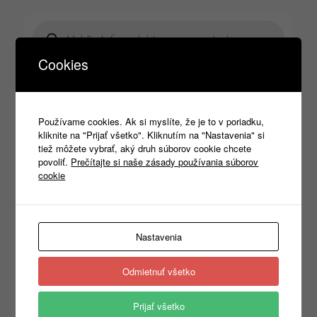
Products
search
Cookies
Kategórie
Používame cookies. Ak si myslíte, že je to v poriadku,
Nezaradené
(1)
kliknite na "Prijať všetko". Kliknutím na "Nastavenia" si
REKLAMNÝ TEXTIL
(465)
►
tiež môžete vybrať, aký druh súborov cookie chcete
PRACOVNÉ ODEVY
(1333)
►
povoliť.
Prečítajte si naše zásady používania súborov
PRACOVNÁ OBUV
(1315)
►
cookie
PRACOVNÉ RUKAVICE
(346)
►
OCHRANA HLAVY
(400)
▼
Ochrana hlavy
(86)
►
Ochrana zraku
(87)
►
Nastavenia
Ochrana sluchu
(60)
▼
Štuple do uší
(17)
Odmietnuť všetko
Slúchadlové chraniče
(10)
Zásobniky a náplne
(3)
Ochrana dýchacích ciest
(36)
►
Prijať všetko
DROGÉRIA A UPRATOVANIE
(14)
►