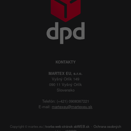
KONTAKTY
MARTEX EU, s.r.o.
Vyšný Orlík 149
090 11 Vyšný Orlík
Slovensko
Telefón: (+421) 0908367221
E-mail:
martexeu@martexeu.sk
Copyright © martex.eu |
tvorba web stránok
abWEB.sk
Ochrana osobných