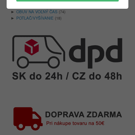
ODEVY NA VOĽNÝ ČAS
(135)
►
OBUV NA VOĽNÝ ČAS
(74)
►
POTLAČ/VYŠÍVANIE
(18)
►