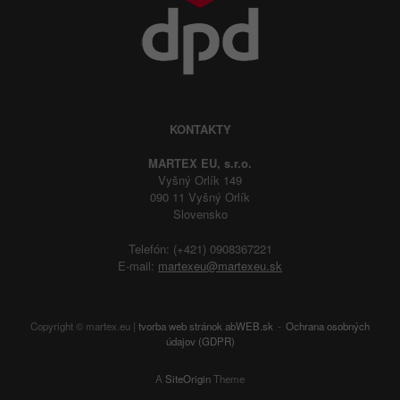
KONTAKTY
MARTEX EU, s.r.o.
Vyšný Orlík 149
090 11 Vyšný Orlík
Slovensko
Telefón: (+421) 0908367221
E-mail:
martexeu@martexeu.sk
Copyright © martex.eu |
tvorba web stránok
abWEB.sk
Ochrana osobných
údajov (GDPR)
A
SiteOrigin
Theme