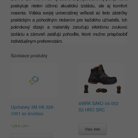
poskytuje nielen účinnú akustickú izoláciu, ale aj komfort
nosenia. Vďaka svojej univerzálnej veľkosti sú tieto zástrčky
praktickým a pohodlným riešením pre každého užívateľa. Ich
pokrokový dizajn a materiály zaručujú efektívnu zvukovú
izoláciu a zároveň zaisťujú pohodlie, ktoré možno prispôsobiť
individuálnym preferenciám.
Súvisiace produkty
4WRK SAKO 04-002
Upchávky 3M HA 328-
S3 HRO SRC
1001 so šnúrkou
1,29
€
s DPH
Viac info