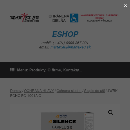
×
Skip
to
content
ESHOP
mobil: (+ 421) 0908 367 221
email:
martexeu@martexeu.sk
Menu: Produkty, O firme, Kontakty...
Domov
/
OCHRANA HLAVY
/
Ochrana sluchu
/
Štuple do uší
/ 4WRK
ECHO EC-1001A O