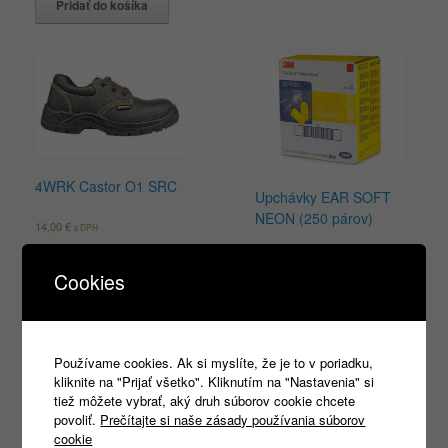
Pridať do košíka
4WRK Castor O1 SRC
Upchávky EAR SOFT
NEON (250 párov)
14,00
€
s DPH
45,14
€
s DPH
Výber možností
Cookies
Pridať do košíka
Používame cookies. Ak si myslíte, že je to v poriadku,
kliknite na "Prijať všetko". Kliknutím na "Nastavenia" si
tiež môžete vybrať, aký druh súborov cookie chcete
Products
povoliť.
Prečítajte si naše zásady používania súborov
search
cookie