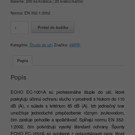
Balenie: 200 ks/krabica | 20 krabíc/kartón
Norma: EN 352-1:2002
množstvo
Pridať do košíka
4WRK
ECHO
EC-
Kategórie:
Štuple do uší
Značka:
4WRK
1001A
O
Popis
Popis
ECHO EC-1001A sú profesionálne štuple do uší, ktoré
poskytujú účinnú ochranu sluchu v prostredí s hlukom do 110
dB (A), v súlade s kritériom 85 dB (A). Ich jedinečný tvar
umožňuje jednoduché prispôsobenie rôznym zvukovodom,
čím zaisťuje pohodlie a spoľahlivosť. Spĺňajú normu EN 352-
1:2002, čím potvrdzujú vysoký štandard ochrany. Špunty
ECHO EC-1001A sú vyrobené z polyuretánovej peny, ktorá