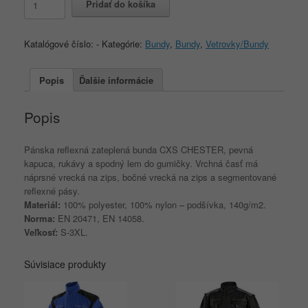
Pridať do košíka
Reflexná
obojstranná
bunda
Katalógové číslo:
-
Kategórie:
Bundy
,
Bundy
,
Vetrovky/Bundy
CXS
CHESTER
Hi-
Popis
Ďalšie informácie
Vis,
žlto-
Popis
modrá
Pánska reflexná zateplená bunda CXS CHESTER, pevná
kapuca, rukávy a spodný lem do gumičky. Vrchná časť má
náprsné vrecká na zips, bočné vrecká na zips a segmentované
reflexné pásy.
Materiál:
100% polyester, 100% nylon – podšívka, 140g/m2.
Norma:
EN 20471, EN 14058.
Veľkosť:
S-3XL.
Súvisiace produkty