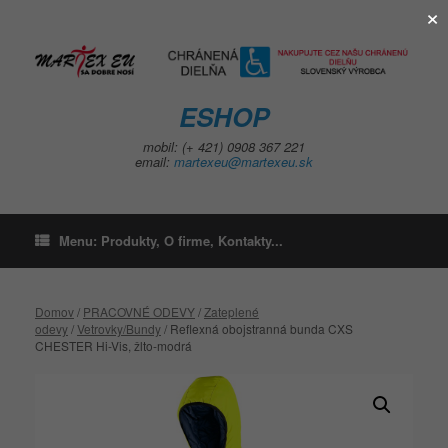
×
Skip
to
content
ESHOP
mobil: (+ 421) 0908 367 221
email:
martexeu@martexeu.sk
Menu: Produkty, O firme, Kontakty...
Domov
/
PRACOVNÉ ODEVY
/
Zateplené
odevy
/
Vetrovky/Bundy
/ Reflexná obojstranná bunda CXS
CHESTER Hi-Vis, žlto-modrá