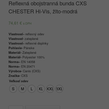
Reflexná obojstranná bunda CXS
CHESTER Hi-Vis, žlto-modrá
74,61
€
s DPH
Vlastnosť
–
reflexný odev
Vlastnosť-
zateplené
Vlastnosť
–
reflexné doplnky
Pohlavie-
Pánske
Materiál-
Zateplené
Materiál-
Polyester 100%
Norma
–
EN 14058
Norma
–
EN 20471
Výrobca-
Canis (CXS)
Značka-
CXS
Veľkosť odev
S
M
L
XL
XXL
3XL
množstvo