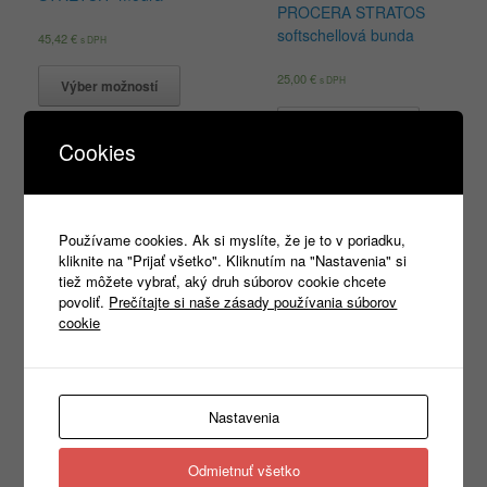
PROCERA STRATOS
softschellová bunda
45,42
€
s DPH
25,00
€
s DPH
Výber možností
Výber možností
Cookies
Používame cookies. Ak si myslíte, že je to v poriadku,
Products
kliknite na "Prijať všetko". Kliknutím na "Nastavenia" si
search
tiež môžete vybrať, aký druh súborov cookie chcete
povoliť.
Prečítajte si naše zásady používania súborov
cookie
Kategórie
Nezaradené
(1)
Nastavenia
REKLAMNÝ TEXTIL
(465)
►
PRACOVNÉ ODEVY
(1333)
▼
Odmietnuť všetko
Montérkové odevy
(439)
▼