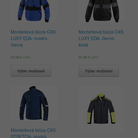
Montérková blúza CXS
Montérková blúza CXS
LUXY EDA- modro-
LUXY EDA- čierno-
čierna
šedá
20,98
€
20,98
€
s DPH
s DPH
Výber možností
Výber možností
Montérková blúza CXS
STRETCH- modrá