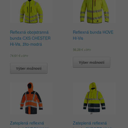
Reflexná obojstranná
Reflexná bunda HOVE
bunda CXS CHESTER
Hi-Vis
Hi-Vis, žlto-modrá
56,28
€
s DPH
74,61
€
s DPH
Výber možností
Výber možností
Zateplená reflexná
Zateplená reflexná