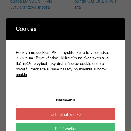
bunda LONDON Hi-Vis
bunda OXFORD Hi-Vis,
5v1, oranžovo-modrá
žltá
88,18
€
47,45
€
s DPH
s DPH
Cookies
Výber možností
Výber možností
Používame cookies. Ak si myslíte, že je to v poriadku,
kliknite na "Prijať všetko". Kliknutím na "Nastavenia" si
tiež môžete vybrať, aký druh súborov cookie chcete
Products
search
povoliť.
Prečítajte si naše zásady používania súborov
cookie
Kategórie
Nastavenia
Nezaradené
(1)
REKLAMNÝ TEXTIL
(465)
►
Odmietnuť všetko
PRACOVNÉ ODEVY
(1333)
▼
Montérkové odevy
(439)
►
Prijať všetko