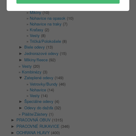
Reflexné odevy
(156)
▼
Bundy
(34)
Mikiny
(10)
Nohavice na opasok
(10)
Nohavice na traky
(7)
Kraťasy
(2)
Vesty
(8)
Tričká/Polokošele
(8)
Biele odevy
(13)
►
Jednorazové odevy
(15)
►
Mikiny/fleece
(92)
►
Vesty
(20)
Kombinézy
(3)
Zateplené odevy
(149)
▼
Vetrovky/Bundy
(46)
Nohavice
(14)
Vesty
(14)
Špeciálne odevy
(4)
►
Odevy do dažďa
(32)
►
Plášte/Zástery
(1)
PRACOVNÁ OBUV
(1315)
►
PRACOVNÉ RUKAVICE
(346)
►
OCHRANA HLAVY
(400)
►