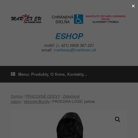
×
Skip
to
content
ESHOP
mobil: (+ 421) 0908 367 221
email:
martexeu@martexeu.sk
Menu: Produkty, O firme, Kontakty...
Domov
/
PRACOVNÉ ODEVY
/
Zateplené
odevy
/
Vetrovky/Bundy
/ PROCERA LOGIC yellow