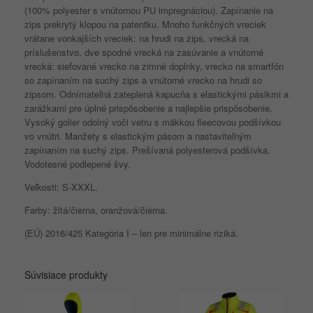
(100% polyester s vnútornou PU impregnáciou). Zapínanie na
zips prekrytý klopou na patentku. Mnoho funkčných vreciek
vrátane vonkajších vreciek: na hrudi na zips, vrecká na
príslušenstvo, dve spodné vrecká na zasúvanie a vnútorné
vrecká: sieťované vrecko na zimné doplnky, vrecko na smartfón
so zapínaním na suchý zips a vnútorné vrecko na hrudi so
zipsom. Odnímateľná zateplená kapucňa s elastickými pásikmi a
zarážkami pre úplné prispôsobenie a najlepšie prispôsobenie.
Vysoký golier odolný voči vetru s mäkkou fleecovou podšívkou
vo vnútri. Manžety s elastickým pásom a nastaviteľným
zapínaním na suchý zips. Prešívaná polyesterová podšívka.
Vodotesné podlepené švy.
Veľkosti: S-XXXL.
Farby: žltá/čierna, oranžová/čierna.
(EÚ) 2016/425 Kategória I – len pre minimálne riziká.
Súvisiace produkty