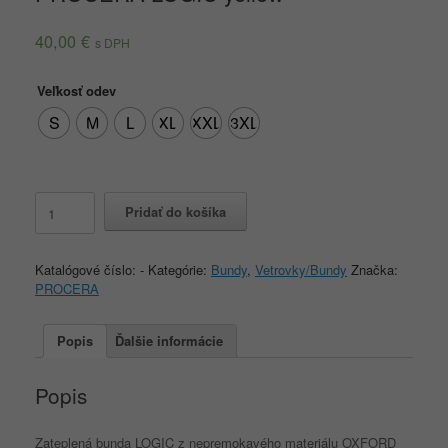
40,00
€
s DPH
Veľkosť odev
S
M
L
XL
XXL
3XL
množstvo
Pridať do košíka
PROCERA
LOGIC
yellow
Katalógové číslo:
-
Kategórie:
Bundy
,
Vetrovky/Bundy
Značka:
PROCERA
Popis
Ďalšie informácie
Popis
Zateplená bunda LOGIC z nepremokavého materiálu OXFORD