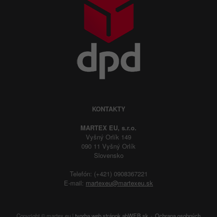
KONTAKTY
MARTEX EU, s.r.o.
Vyšný Orlík 149
090 11 Vyšný Orlík
Slovensko
Telefón: (+421) 0908367221
E-mail:
martexeu@martexeu.sk
Copyright © martex.eu |
tvorba web stránok
abWEB.sk
Ochrana osobných