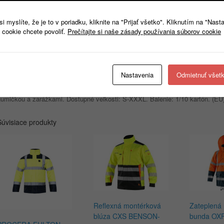
Popis
Ďalšie informácie
 myslíte, že je to v poriadku, kliknite na "Prijať všetko". Kliknutím na "Nast
 cookie chcete povoliť.
Prečítajte si naše zásady používania súborov cookie
Popis
Celoročná bunda z 320g/m2 softshellového materiálu, s fleece úpravou na vnút
veterných a mokrých podmienkach. 3 praktické vrecká: náprsné vrecko na zip
Nastavenia
Odmietnuť všet
suchý zips zvyšujú komfort a zároveň zlepšujú tepelnú izoláciu. Veľmi vysoká
ochranu pred poveternostnými vplyvmi a zároveň zaisťuje pohodlie a jednoduc
gumičkou a zarážkami. Dostupné veľkosti: S-XXXL. Balenie: 1/10 kartón. (EÚ)
Súvisiace produkty
Reflexná montérková
Zateplená 
blúza CXS BENSON-
bunda OXF