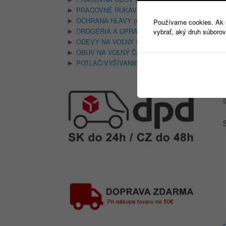
PRACOVNÉ RUKAVICE
(346)
►
OCHRANA HLAVY
(400)
►
Používame cookies. Ak si
DROGÉRIA A UPRATOVANIE
(14)
vybrať, aký druh súborov
►
ODEVY NA VOĽNÝ ČAS
(135)
►
OBUV NA VOĽNÝ ČAS
(74)
►
POTLAČ/VYŠÍVANIE
(18)
►