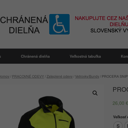
s
Chránená dielňa
Veľkostná tabuľka
Kon
Domov
/
PRACOVNÉ ODEVY
/
Zateplené odevy
/
Vetrovky/Bundy
/ PROCERA SNI
PRO
26,00
Veľkosť
S