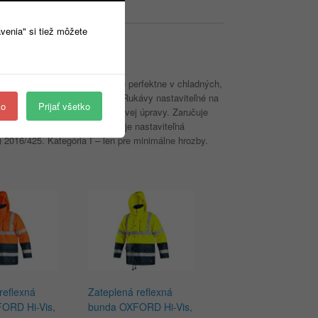
avenia" si tiež môžete
ornej strane. Softshell funguje perfektne v chladných,
s a 2 spodné vrecká na zips. Rukávy nastaviteľné na
ko
Prijať všetko
 kvalita spracovania a povrchovej úpravy. Zaručuje
hosť používania. Spodná časť je nastaviteľná
 2016/425. Kategória I – len pre minimálne hrozby.
reflexná
Zateplená reflexná
ORD Hi-Vis,
bunda OXFORD Hi-Vis,