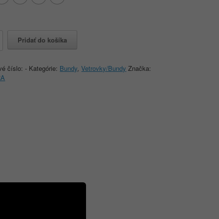
o
Pridať do košíka
RA
ELL
vé číslo:
-
Kategórie:
Bundy
,
Vetrovky/Bundy
Značka:
RA