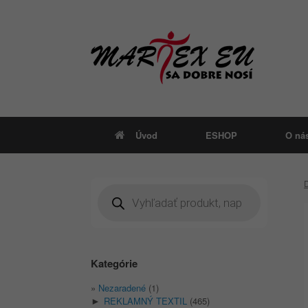
Skip
to
content
Úvod
ESHOP
O ná
Products
search
Kategórie
Nezaradené
(1)
REKLAMNÝ TEXTIL
(465)
►