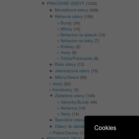
PRACOVNÉ ODEVY
(1333)
▼
Montérkové odevy
(439)
►
Reflexné odevy
(156)
▼
Bundy
(34)
Mikiny
(10)
Nohavice na opasok
(10)
Nohavice na traky
(7)
Kraťasy
(2)
Vesty
(8)
Tričká/Polokošele
(8)
Biele odevy
(13)
►
Jednorazové odevy
(15)
►
Mikiny/fleece
(92)
►
Vesty
(20)
Kombinézy
(3)
Zateplené odevy
(149)
▼
Vetrovky/Bundy
(46)
Nohavice
(14)
Vesty
(14)
Špeciálne odevy
(4)
►
Odevy do dažďa
(32)
Cookies
►
Plášte/Zástery
(1)
PRACOVNÁ OBUV
(1315)
►