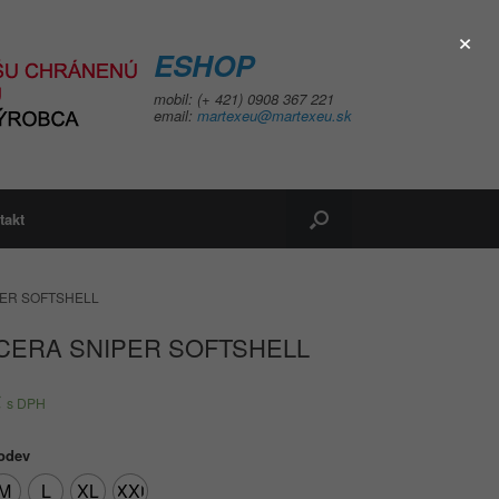
×
ESHOP
mobil: (+ 421) 0908 367 221
email:
martexeu@martexeu.sk
takt
PER SOFTSHELL
CERA SNIPER SOFTSHELL
€
s DPH
 odev
M
L
XL
XXL