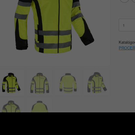
množstv
PROCE
SNIPER
SOFTSH
Katalógo
PROCE