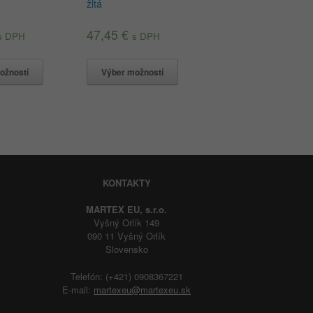
žltá
47,45
€
s DPH
s DPH
ožností
Výber možností
KONTAKTY
MARTEX EU, s.r.o.
Vyšný Orlík 149
090 11 Vyšný Orlík
Slovensko
Telefón: (+421) 0908367221
E-mail:
martexeu@martexeu.sk