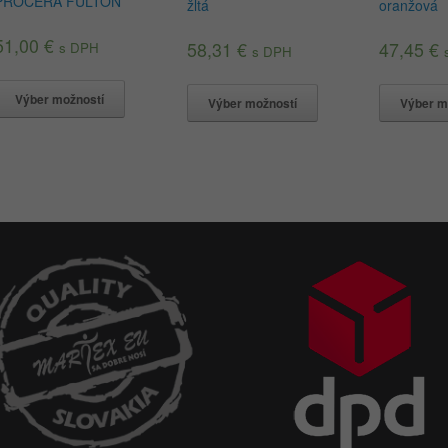
PROCERA FULTON
žltá
oranžová
51,00
€
58,31
€
47,45
€
s DPH
s DPH
Výber možností
Výber možností
Výber m