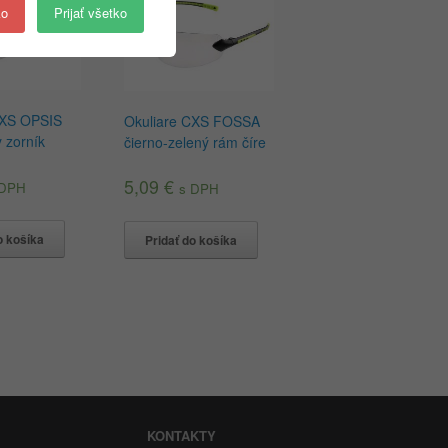
ko
Prijať všetko
CXS OPSIS
Okuliare CXS FOSSA
 zorník
čierno-zelený rám číre
5,09
€
 DPH
s DPH
o košíka
Pridať do košíka
KONTAKTY