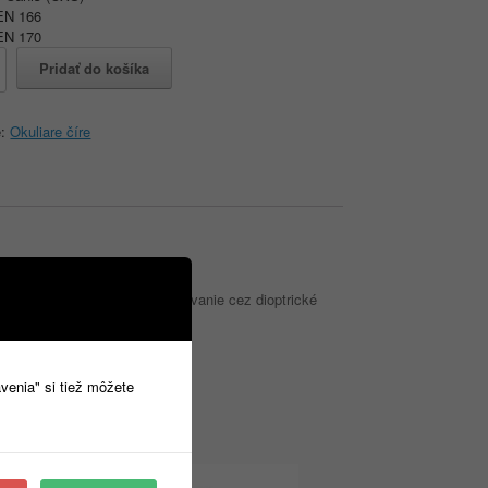
EN 166
EN 170
o
Pridať do košíka
e:
Okuliare číre
okuliare sú vhodné aj na používanie cez dioptrické
avenia" si tiež môžete