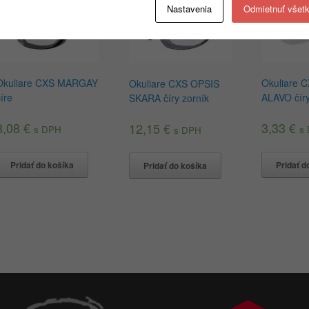
Nastavenia
Odmietnuť všet
Okuliare CXS MARGAY
Okuliare 
Okuliare CXS OPSIS
číre
ALAVO číry
SKARA číry zorník
8,08
€
3,33
€
12,15
€
s DPH
s
s DPH
Pridať do košíka
Pridať d
Pridať do košíka