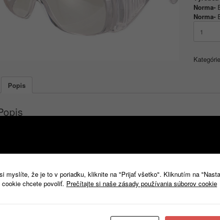
Norma-
Norma-
množstv
Okuliare
VISITOR
číre
Kategóri
Popis
Popis
Okuliare VISITOR, majú priame vetranie, zorník je vyrobený z polykarbonátu, 
kuliare, vhodné pre návštevy, brigádnikov.
Norma:
EN 166, EN 170
Druhy ochrany:
UV ochrana
 myslíte, že je to v poriadku, kliknite na "Prijať všetko". Kliknutím na "Nast
Ochrana
UV: UV 385
 cookie chcete povoliť.
Prečítajte si naše zásady používania súborov cookie
Súvisiace produkty