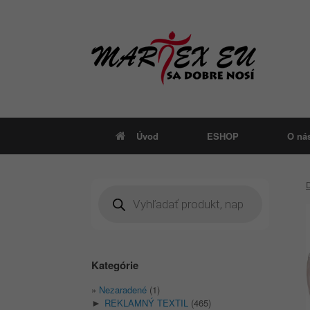
Skip
to
content
Úvod
ESHOP
O ná
Products
search
Kategórie
Nezaradené
(1)
REKLAMNÝ TEXTIL
(465)
►