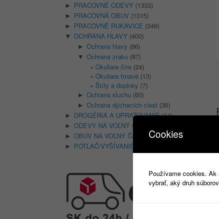
PRACOVNÉ ODEVY
(1333)
►
PRACOVNÁ OBUV
(1315)
►
PRACOVNÉ RUKAVICE
(346)
►
OCHRANA HLAVY
(400)
▼
Ochrana hlavy
(86)
►
Ochrana zraku
(87)
▼
Okuliare číre
(24)
Okuliare tmavé
(13)
Štíty a doplnky
(7)
Ochrana sluchu
(60)
►
Ochrana dýchacích ciest
(36)
►
DROGÉRIA A UPRATOVANIE
(14)
►
ODEVY NA VOĽNÝ ČAS
(135)
►
Cookies
OBUV NA VOĽNÝ ČAS
(74)
►
o
POTLAČ/VYŠÍVANIE
(18)
►
Používame cookies. Ak si
vybrať, aký druh súborov