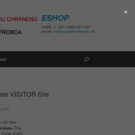
×
ESHOP
mobil: (+ 421) 0908 367 221
email:
martexeu@martexeu.sk
takt
are VISITOR číre
s DPH
a-
UV filter
orníkov-
Číre
-
Canis (CXS)