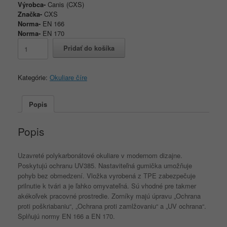
Výrobca-
Canis (CXS)
Značka-
CXS
Norma-
EN 166
Norma-
EN 170
množstvo
Pridať do košíka
Okuliare
CXS
OPSIS
Kategórie:
Okuliare číre
SKARA
číry
zorník
Popis
Popis
Uzavreté polykarbonátové okuliare v modernom dizajne.
Poskytujú ochranu UV385. Nastaviteľná gumička umožňuje
pohyb bez obmedzení. Vložka vyrobená z TPE zabezpečuje
prilnutie k tvári a je ľahko omyvateľná. Sú vhodné pre takmer
akékoľvek pracovné prostredie. Zorníky majú úpravu „Ochrana
proti poškriabaniu“, „Ochrana proti zamlžovaniu“ a „UV ochrana“.
Splňujú normy EN 166 a EN 170.