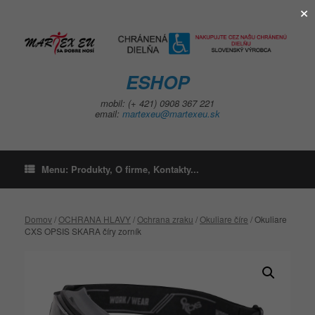
×
Skip
to
content
ESHOP
mobil: (+ 421) 0908 367 221
email:
martexeu@martexeu.sk
Menu: Produkty, O firme, Kontakty...
Domov
/
OCHRANA HLAVY
/
Ochrana zraku
/
Okuliare číre
/ Okuliare
CXS OPSIS SKARA číry zorník