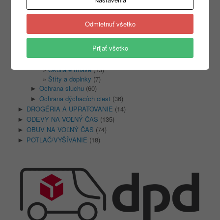
PRACOVNÁ OBUV
(1315)
►
PRACOVNÉ RUKAVICE
(346)
►
Odmietnuť všetko
OCHRANA HLAVY
(400)
▼
Ochrana hlavy
(86)
►
Prijať všetko
Ochrana zraku
(87)
▼
Okuliare číre
(24)
Okuliare tmavé
(13)
Štíty a doplnky
(7)
Ochrana sluchu
(60)
►
Ochrana dýchacích ciest
(36)
►
DROGÉRIA A UPRATOVANIE
(14)
►
ODEVY NA VOĽNÝ ČAS
(135)
►
OBUV NA VOĽNÝ ČAS
(74)
►
POTLAČ/VYŠÍVANIE
(18)
►