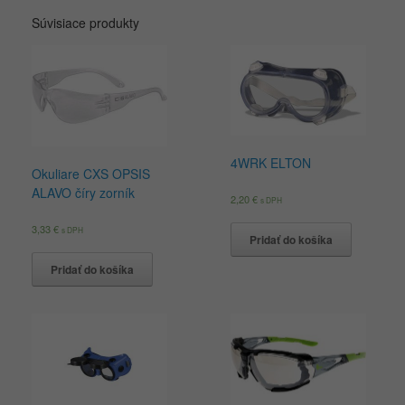
Súvisiace produkty
4WRK ELTON
Okuliare CXS OPSIS
ALAVO číry zorník
2,20
€
s DPH
3,33
€
s DPH
Pridať do košíka
Pridať do košíka