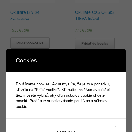
Okuliare B-V 24
Okuliare CXS OPSIS
zváračské
TIEVA In/Out
15,55
€
7,40
€
s DPH
s DPH
Pridať do košíka
Pridať do košíka
Cookies
Products
search
Používame cookies. Ak si myslíte, že je to v poriadku,
kliknite na "Prijať všetko". Kliknutím na "Nastavenia" si
tiež môžete vybrať, aký druh súborov cookie chcete
povoliť.
Prečítajte si naše zásady používania súborov
cookie
Kategórie
Nezaradené
(1)
REKLAMNÝ TEXTIL
(465)
►
PRACOVNÉ ODEVY
(1333)
►
Nastavenia