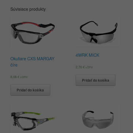
Súvisiace produkty
4WRK MICK
Okuliare CXS MARGAY
číre
2,70
€
s DPH
8,08
€
s DPH
Pridať do košíka
Pridať do košíka