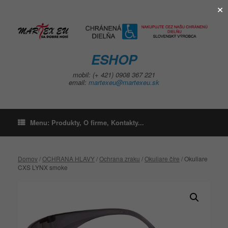
×
Skip
to
content
ESHOP
mobil: (+ 421) 0908 367 221
email:
martexeu@martexeu.sk
Menu: Produkty, O firme, Kontakty...
Domov
/
OCHRANA HLAVY
/
Ochrana zraku
/
Okuliare číre
/ Okuliare
CXS LYNX smoke