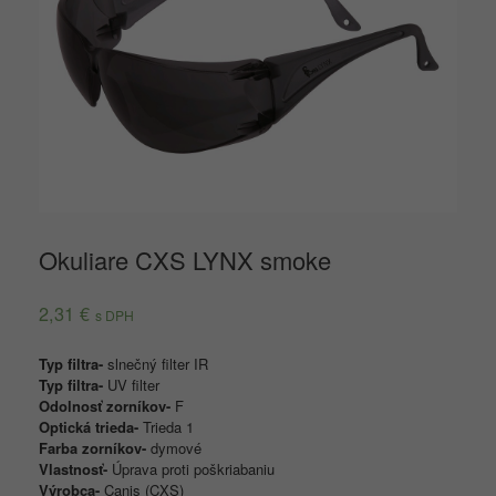
Okuliare CXS LYNX smoke
2,31
€
s DPH
Typ filtra-
slnečný filter IR
Typ filtra-
UV filter
Odolnosť zorníkov-
F
Optická trieda-
Trieda 1
Farba zorníkov-
dymové
Vlastnosť-
Úprava proti poškriabaniu
Výrobca-
Canis (CXS)