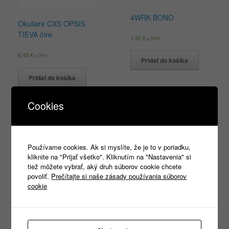
4WRK BONO
Okuliare CXS OPSIS
TIEVA číre
1,30
€
s DPH
6,45
€
s DPH
Pridať do košíka
Pridať do košíka
Cookies
Products
search
Používame cookies. Ak si myslíte, že je to v poriadku,
kliknite na "Prijať všetko". Kliknutím na "Nastavenia" si
tiež môžete vybrať, aký druh súborov cookie chcete
povoliť.
Prečítajte si naše zásady používania súborov
cookie
Kategórie
Nezaradené
(1)
REKLAMNÝ TEXTIL
(465)
►