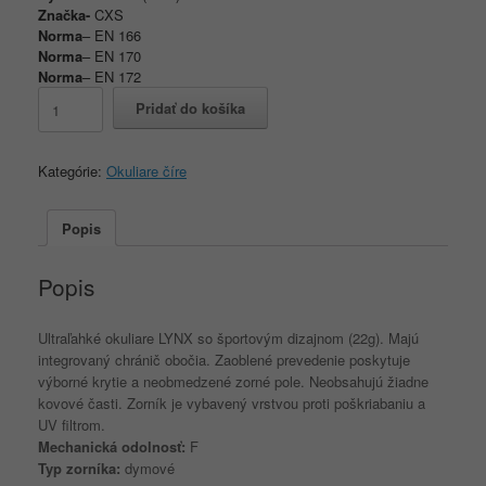
Značka-
CXS
Norma
–
EN 166
Norma
–
EN 170
Norma
–
EN 172
množstvo
Pridať do košíka
Okuliare
CXS
LYNX
Kategórie:
Okuliare číre
smoke
Popis
Popis
Ultraľahké okuliare LYNX so športovým dizajnom (22g). Majú
integrovaný chránič obočia. Zaoblené prevedenie poskytuje
výborné krytie a neobmedzené zorné pole. Neobsahujú žiadne
kovové časti. Zorník je vybavený vrstvou proti poškriabaniu a
UV filtrom.
Mechanická odolnosť:
F
Typ zorníka:
dymové