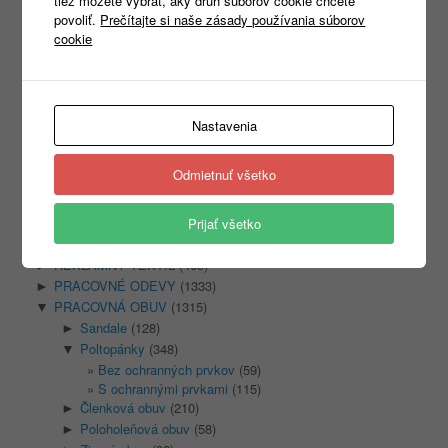
tiež môžete vybrať, aký druh súborov cookie chcete
povoliť.
Prečítajte si naše zásady používania súborov
cookie
Products
search
Nastavenia
Odmietnuť všetko
Kategórie
Prijať všetko
Nezaradené
(1)
REKLAMNÝ TEXTIL
(465)
►
PRACOVNÉ ODEVY
(1333)
►
PRACOVNÁ OBUV
(1315)
▼
Sandale
(128)
►
Poltopánky
(348)
▼
Bez ochranných prvkov
(59)
S ochrannými prvkami
(115)
Členková obuv
(210)
►
Poloholeňová obuv
(58)
►