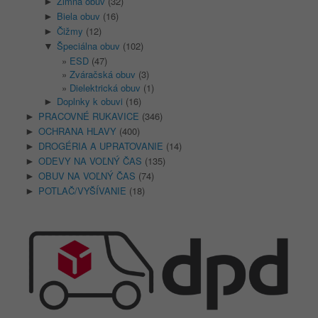
Zimná obuv
(32)
►
Biela obuv
(16)
►
Čižmy
(12)
►
Špeciálna obuv
(102)
▼
ESD
(47)
Zváračská obuv
(3)
Dielektrická obuv
(1)
Doplnky k obuvi
(16)
►
PRACOVNÉ RUKAVICE
(346)
►
OCHRANA HLAVY
(400)
►
DROGÉRIA A UPRATOVANIE
(14)
►
ODEVY NA VOĽNÝ ČAS
(135)
►
OBUV NA VOĽNÝ ČAS
(74)
►
POTLAČ/VYŠÍVANIE
(18)
►