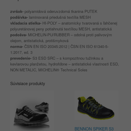
zvršok-
polyamidová oderuvzdorná tkanina PUTEK
podšívka-
laminovaná priedušná textília MESH
vkladacia stielka-
HI-POLY – anatomicky tvarovaná s ľahčenej
polyuretánovej peny potiahnutá textíliou MESH, antistatická
podošva-
MICHELIN-PU/RUBBER – odolná proti palivovým
olejom, antistatická, protišmyková
norma-
ČSN EN ISO 20345:2012 | ČSN EN ISO 61340-5-
1:2017, ed. 3
prevedenie-
S3 ESD SRC – s kompozitnou tužinkou a
kevlarovou planžetou, hydrofóbne – antistatické vlastnosti ESD,
NON METALIC, MICHELIN® Technical Soles
Súvisiace produkty
BENNON SPIKER S3