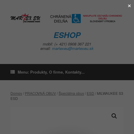
×
Skip
to
content
ESHOP
mobil: (+ 421) 0908 367 221
email:
martexeu@martexeu.sk
Menu: Produkty, O firme, Kontakty...
Domov
/
PRACOVNÁ OBUV
/
Špeciálna obuv
/
ESD
/ MILWAUKEE S3
ESD