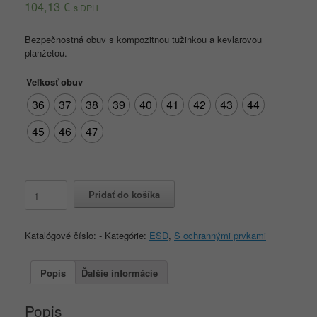
104,13
€
s DPH
Bezpečnostná obuv s kompozitnou tužinkou a kevlarovou
planžetou.
Veľkosť obuv
36
37
38
39
40
41
42
43
44
45
46
47
množstvo
Pridať do košíka
MILWAUKEE
S3
ESD
Katalógové číslo:
-
Kategórie:
ESD
,
S ochrannými prvkami
Popis
Ďalšie informácie
Popis