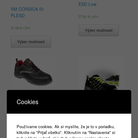
ESD Low
VM CORSICA S1
PLESD
37,61
€
s DPH
51,63
€
s DPH
Výber možností
Výber možností
BENNON NM S3 Low
Cookies
TOKIO S1 ESD
32,71
€
s DPH
48,29
€
s DPH
Výber možností
Používame cookies. Ak si myslíte, že je to v poriadku,
kliknite na "Prijať všetko". Kliknutím na "Nastavenia" si
Výber možností