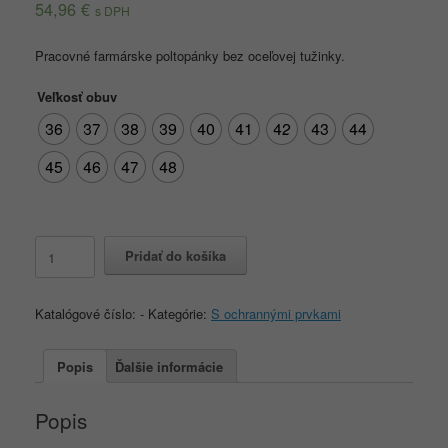
54,96
€
s DPH
Pracovné farmárske poltopánky bez oceľovej tužinky.
Veľkosť obuv
36
37
38
39
40
41
42
43
44
45
46
47
48
množstvo
Pridať do košíka
VALETTA
O1
Katalógové číslo:
-
Kategórie:
S ochrannými prvkami
Popis
Ďalšie informácie
Popis