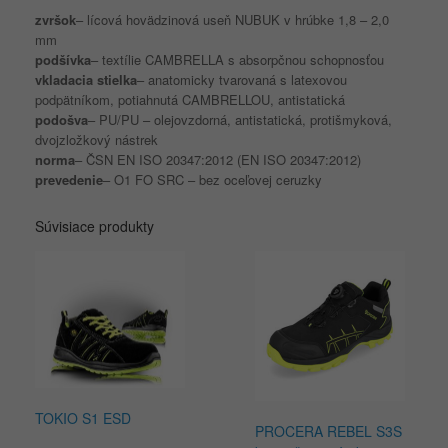
zvršok
– lícová hovädzinová useň NUBUK v hrúbke 1,8 – 2,0
mm
podšívka
– textílie CAMBRELLA s absorpčnou schopnosťou
vkladacia stielka
– anatomicky tvarovaná s latexovou
podpätníkom, potiahnutá CAMBRELLOU, antistatická
podošva
– PU/PU – olejovzdorná, antistatická, protišmyková,
dvojzložkový nástrek
norma
– ČSN EN ISO 20347:2012 (EN ISO 20347:2012)
prevedenie
– O1 FO SRC – bez oceľovej ceruzky
Súvisiace produkty
TOKIO S1 ESD
PROCERA REBEL S3S