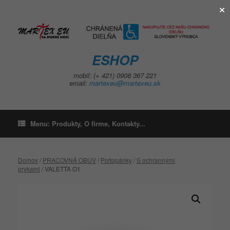
×
Skip
to
content
ESHOP
mobil: (+ 421) 0908 367 221
email:
martexeu@martexeu.sk
Menu: Produkty, O firme, Kontakty...
Domov
/
PRACOVNÁ OBUV
/
Poltopánky
/
S ochrannými
prvkami
/ VALETTA O1