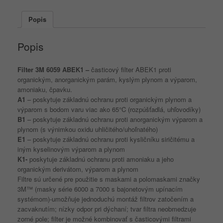
(1pár=2ks)
Popis
Popis
Filter 3M 6059 ABEK1 –
časticový filter ABEK1 proti
organickým, anorganickým parám, kyslým plynom a výparom,
amoniaku, čpavku.
A1
– poskytuje základnú ochranu proti organickým plynom a
výparom s bodom varu viac ako 65°C (rozpúšťadlá, uhľovodíky)
B1
– poskytuje základnú ochranu proti anorganickým výparom a
plynom (s výnimkou oxidu uhličitého/uhoľnatého)
E1
– poskytuje základnú ochranu proti kysličníku siričitému a
iným kyselinovým výparom a plynom
K1-
poskytuje základnú ochranu proti amoniaku a jeho
organickým derivátom, výparom a plynom
Filtre sú určené pre použitie s maskami a polomaskami značky
3M™ (masky série 6000 a 7000 s bajonetovým upínacím
systémom)-umožňuje jednoduchú montáž filtrov zatočením a
zacvaknutím; nízky odpor pri dýchaní; tvar filtra neobmedzuje
zorné pole; filter je možné kombinovať s časticovými filtrami