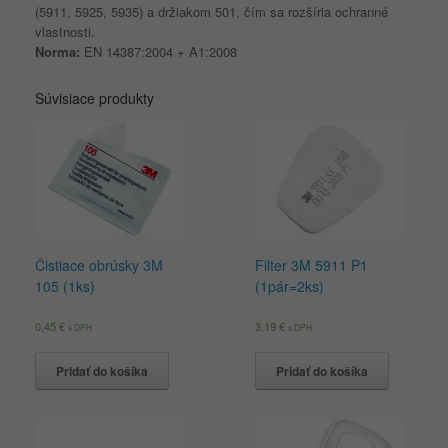
(5911, 5925, 5935) a držiakom 501, čím sa rozšíria ochranné
vlastnosti.
Norma:
EN 14387:2004 + A1:2008
Súvisiace produkty
Čistiace obrúsky 3M
Filter 3M 5911 P1
105 (1ks)
(1pár=2ks)
0,45
€
3,19
€
s DPH
s DPH
Pridať do košíka
Pridať do košíka