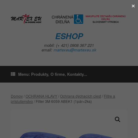
×
Skip
to
content
ESHOP
mobil: (+ 421) 0908 367 221
email:
martexeu@martexeu.sk
Menu: Produkty, O firme, Kontakty...
Domov
/
OCHRANA HLAVY
/
Ochrana dýchacích ciest
/
Filtre a
príslušenstvo
/ Filter 3M 6059 ABEK1 (1pár=2ks)