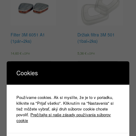
Filter 3M 6051 A1
Držiak filtra 3M 501
(1pár=2ks)
(1bal=2ks)
14,60
€
5,36
€
s DPH
s DPH
Pridať do košíka
Pridať do košíka
Cookies
Používame cookies. Ak si myslíte, že je to v poriadku,
Products
kliknite na "Prijať všetko". Kliknutím na "Nastavenia" si
search
tiež môžete vybrať, aký druh súborov cookie chcete
povoliť.
Prečítajte si naše zásady používania súborov
cookie
Kategórie