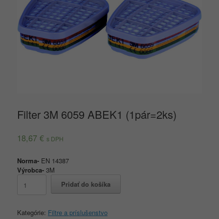
Filter 3M 6059 ABEK1 (1pár=2ks)
18,67
€
s DPH
Norma-
EN 14387
Výrobca-
3M
množstvo
Pridať do košíka
Filter
3M
6059
Kategórie:
Filtre a príslušenstvo
ABEK1