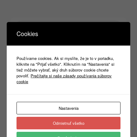
Products
search
Cookies
Kategórie
Používame cookies. Ak si myslíte, že je to v poriadku,
kliknite na "Prijať všetko". Kliknutím na "Nastavenia" si
Nezaradené
(1)
tiež môžete vybrať, aký druh súborov cookie chcete
REKLAMNÝ TEXTIL
(465)
►
povoliť.
Prečítajte si naše zásady používania súborov
PRACOVNÉ ODEVY
(1333)
►
cookie
PRACOVNÁ OBUV
(1315)
►
PRACOVNÉ RUKAVICE
(346)
►
OCHRANA HLAVY
(400)
▼
Ochrana hlavy
(86)
►
Nastavenia
Ochrana zraku
(87)
►
Ochrana sluchu
(60)
►
Odmietnuť všetko
Ochrana dýchacích ciest
(36)
▼
Respirátory
(3)
Masky a polomasky
(5)