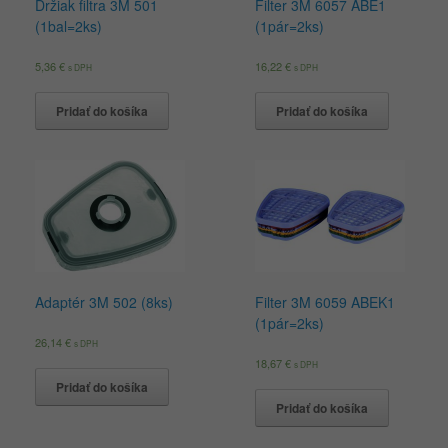
Držiak filtra 3M 501
Filter 3M 6057 ABE1
(1bal=2ks)
(1pár=2ks)
5,36
€
16,22
€
s DPH
s DPH
Pridať do košíka
Pridať do košíka
Adaptér 3M 502 (8ks)
Filter 3M 6059 ABEK1
(1pár=2ks)
26,14
€
s DPH
18,67
€
s DPH
Pridať do košíka
Pridať do košíka