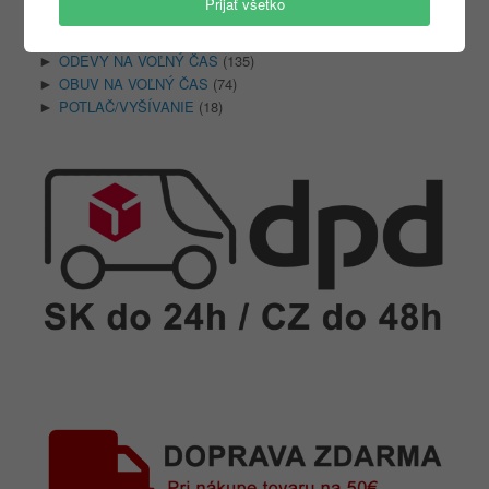
Prijať všetko
Filtre a príslušenstvo
(10)
DROGÉRIA A UPRATOVANIE
(14)
►
ODEVY NA VOĽNÝ ČAS
(135)
►
OBUV NA VOĽNÝ ČAS
(74)
►
POTLAČ/VYŠÍVANIE
(18)
►