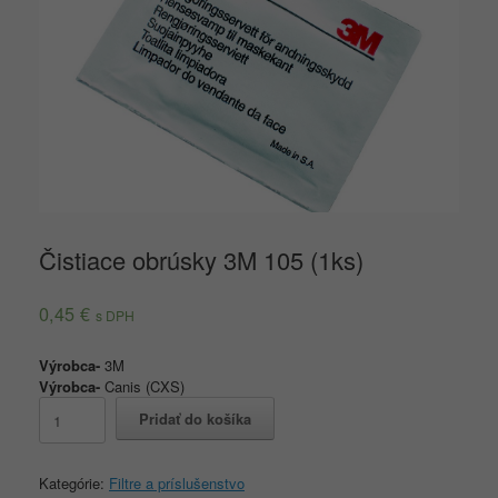
Čistiace obrúsky 3M 105 (1ks)
0,45
€
s DPH
Výrobca-
3M
Výrobca-
Canis (CXS)
množstvo
Pridať do košíka
Čistiace
obrúsky
3M
Kategórie:
Filtre a príslušenstvo
105