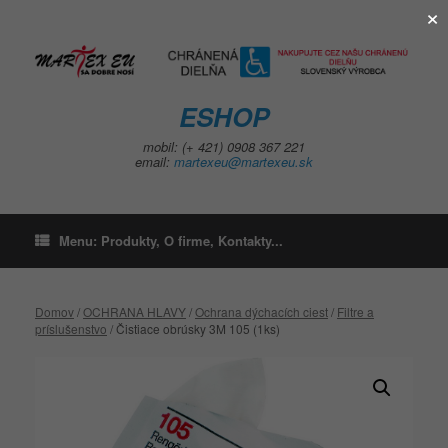
×
Skip
to
content
ESHOP
mobil: (+ 421) 0908 367 221
email:
martexeu@martexeu.sk
Menu: Produkty, O firme, Kontakty...
Domov
/
OCHRANA HLAVY
/
Ochrana dýchacích ciest
/
Filtre a
príslušenstvo
/ Čistiace obrúsky 3M 105 (1ks)