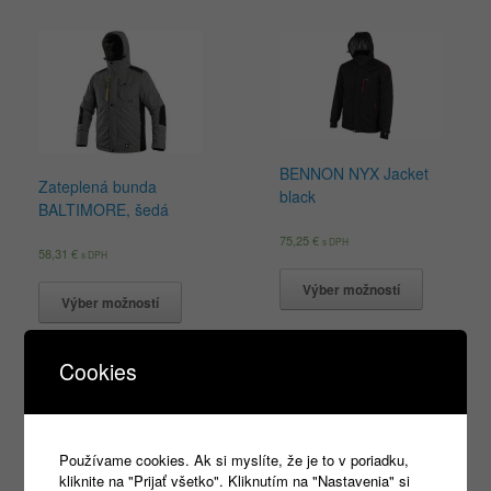
BENNON NYX Jacket
Zateplená bunda
black
BALTIMORE, šedá
75,25
€
s DPH
58,31
€
s DPH
Výber možností
Výber možností
Cookies
Products
search
Používame cookies. Ak si myslíte, že je to v poriadku,
kliknite na "Prijať všetko". Kliknutím na "Nastavenia" si