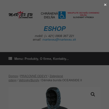
×
Skip
to
content
ESHOP
mobil: (+ 421) 0908 367 221
email:
martexeu@martexeu.sk
Menu: Produkty, O firme, Kontakty...
Domov
/
PRACOVNÉ ODEVY
/
Zateplené
odevy
/
Vetrovky/Bundy
/ Dámska bunda OCEANSIDE II