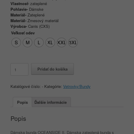
Vlastnosť-
zateplené
Pohlavie-
Dámske
Materiál-
Zateplené
Materiál-
Zmesový materiál
Výrobca-
Canis (CXS)
Veľkosť odev
S
M
L
XL
XXL
3XL
množstvo
Pridať do košíka
Dámska
bunda
OCEANSIDE
Katalógové číslo:
-
Kategórie:
Vetrovky/Bundy
II
Popis
Ďalšie informácie
Popis
Dámska bunda OCEANSIDE II. Dámska zateplená bunda s