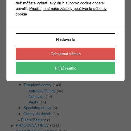
tiež môžete vybrať, aký druh súborov cookie chcete
povoliť.
Prečítajte si naše zásady používania súborov
cookie
Kategórie
Nezaradené
(1)
REKLAMNÝ TEXTIL
(465)
►
PRACOVNÉ ODEVY
(1333)
▼
Nastavenia
Montérkové odevy
(439)
►
Reflexné odevy
(156)
►
Odmietnuť všetko
Biele odevy
(13)
►
Jednorazové odevy
(15)
►
Mikiny/fleece
(92)
Prijať všetko
►
Vesty
(20)
Kombinézy
(3)
Zateplené odevy
(149)
▼
Vetrovky/Bundy
(46)
Nohavice
(14)
Vesty
(14)
Špeciálne odevy
(4)
►
Odevy do dažďa
(32)
►
Plášte/Zástery
(1)
PRACOVNÁ OBUV
(1315)
►