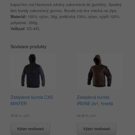
kapucňou má hlavicové rukávy zakončené do gumičky. Spodný
lem bundy zakončený gumou. Bunda má dve vrecká na zips.
Materiál:
100% nylon, 36g, podšívka 100% nylon, výplň 100%
polyester, 260g.
Veľkosť:
XS-4XL
Súvisiace produkty
Zateplená bunda CXS
Zateplená bunda
MINTER
IRVINE 2v1, hnedá
35,91
€
44,00
€
s DPH
s DPH
Výber možností
Výber možností