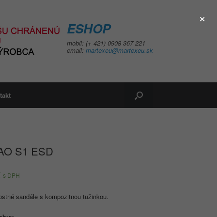
×
ESHOP
mobil: (+ 421) 0908 367 221
email:
martexeu@martexeu.sk
takt
AO S1 ESD
€
s DPH
stné sandále s kompozitnou tužinkou.
 obuv