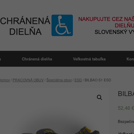
s
Chránená dielňa
Veľkostná tabuľka
Kon
Domov
/
PRACOVNÁ OBUV
/
Špeciálna obuv
/
ESD
/ BILBAO S1 ESD
BILB
52,46
Bezpečno
Veľkosť