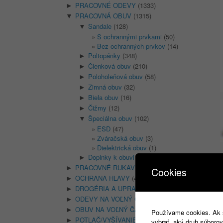
PRACOVNÉ ODEVY
(1333)
►
PRACOVNÁ OBUV
(1315)
▼
Sandale
(128)
▼
S ochrannými prvkami
(50)
Bez ochranných prvkov
(14)
Poltopánky
(348)
►
Členková obuv
(210)
►
Poloholeňová obuv
(58)
►
Zimná obuv
(32)
►
Biela obuv
(16)
►
Čižmy
(12)
►
Špeciálna obuv
(102)
▼
ESD
(47)
Zváračská obuv
(3)
Dielektrická obuv
(1)
Doplnky k obuvi
(16)
►
PRACOVNÉ RUKAVICE
(346)
►
Cookies
OCHRANA HLAVY
(400)
►
DROGÉRIA A UPRATOVANIE
(14)
►
ODEVY NA VOĽNÝ ČAS
(135)
►
OBUV NA VOĽNÝ ČAS
(74)
►
Používame cookies. Ak si
POTLAČ/VYŠÍVANIE
(18)
►
vybrať, aký druh súborov