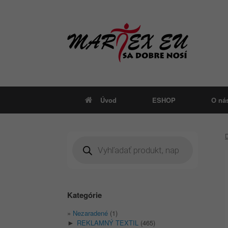
Skip
to
content
Úvod
ESHOP
O ná
Products
search
Kategórie
Nezaradené
(1)
REKLAMNÝ TEXTIL
(465)
►