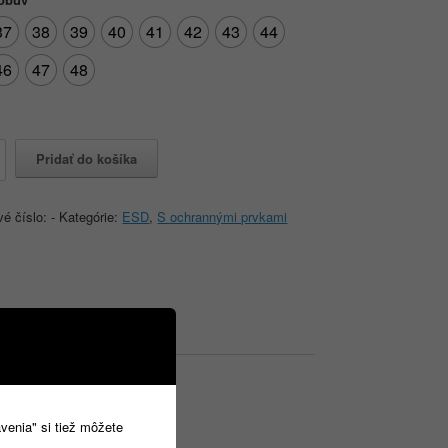
37
38
39
40
41
42
43
44
46
47
48
o
Pridať do košíka
vé číslo:
-
Kategórie:
ESD
,
S ochrannými prvkami
avenia" si tiež môžete