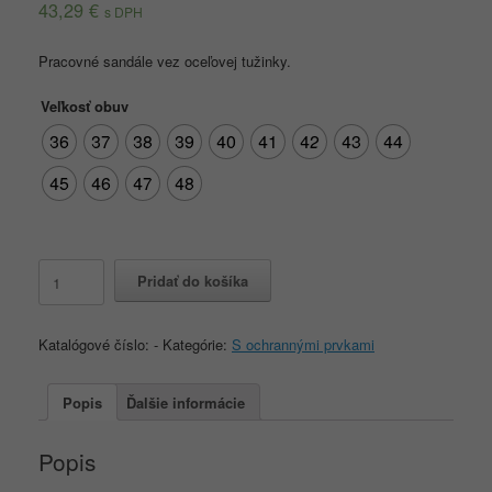
43,29
€
s DPH
Pracovné sandále vez oceľovej tužinky.
Veľkosť obuv
36
37
38
39
40
41
42
43
44
45
46
47
48
množstvo
Pridať do košíka
AMSTERDAM
O1
Katalógové číslo:
-
Kategórie:
S ochrannými prvkami
Popis
Ďalšie informácie
Popis