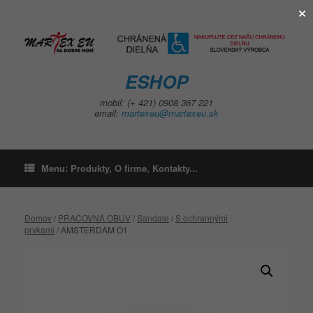
×
Skip
to
content
ESHOP
mobil: (+ 421) 0908 367 221
email:
martexeu@martexeu.sk
Menu: Produkty, O firme, Kontakty...
Domov
/
PRACOVNÁ OBUV
/
Sandale
/
S ochrannými
prvkami
/ AMSTERDAM O1