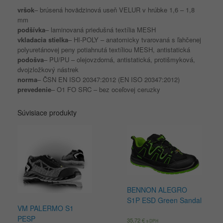
vršok
– brúsená hovädzinová useň VELUR v hrúbke 1,6 – 1,8
mm
podšívka
– laminovaná priedušná textília MESH
vkladacia stielka
– HI-POLY – anatomicky tvarovaná s ľahčenej
polyuretánovej peny potiahnutá textíliou MESH, antistatická
podošva
– PU/PU – olejovzdorná, antistatická, protišmyková,
dvojzložkový nástrek
norma
– ČSN EN ISO 20347:2012 (EN ISO 20347:2012)
prevedenie
– O1 FO SRC – bez oceľovej ceruzky
Súvisiace produkty
BENNON ALEGRO
S1P ESD Green Sandal
VM PALERMO S1
PESP
35,72
€
s DPH