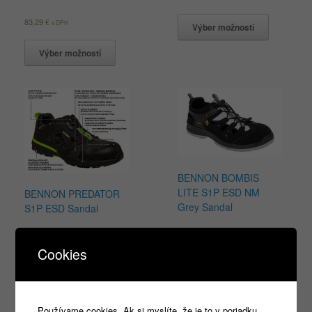
83,29
€
s DPH
Výber možností
Výber možností
BENNON BOMBIS
LITE S1P ESD NM
BENNON PREDATOR
Grey Sandal
S1P ESD Sandal
52,66
€
99,73
€
s DPH
s DPH
Cookies
Výber možností
Výber možností
Používame cookies. Ak si myslíte, že je to v poriadku,