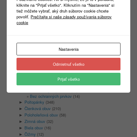
kliknite na "Prijať všetko". Kliknutím na "Nastavenia" si
tiež môžete vybrať, aký druh súborov cookie chcete
Products
povoliť.
Prečítajte si naše zásady používania súborov
search
cookie
Kategórie
Nastavenia
Nezaradené
(1)
Odmietnuť všetko
REKLAMNÝ TEXTIL
(465)
►
PRACOVNÉ ODEVY
(1333)
►
PRACOVNÁ OBUV
(1315)
▼
Prijať všetko
Sandale
(128)
▼
S ochrannými prvkami
(50)
Bez ochranných prvkov
(14)
Poltopánky
(348)
►
Členková obuv
(210)
►
Poloholeňová obuv
(58)
►
Zimná obuv
(32)
►
Biela obuv
(16)
►
Čižmy
(12)
►