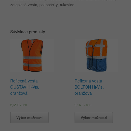
zateplená vesta, poltopánky, rukavice
Súvisiace produkty
Reflexná vesta
Reflexná vesta
GUSTAV Hi-Vis,
BOLTON Hi-Vis,
oranžová
oranžová
2,65
€
9,16
€
s DPH
s DPH
Výber možností
Výber možností