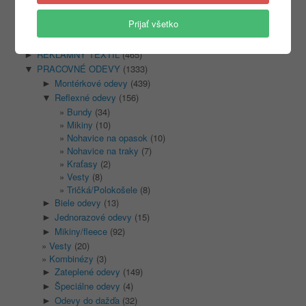
Kategórie
Prijať všetko
Nezaradené
(1)
REKLAMNÝ TEXTIL
(465)
►
PRACOVNÉ ODEVY
(1333)
▼
Montérkové odevy
(439)
►
Reflexné odevy
(156)
▼
Bundy
(34)
Mikiny
(10)
Nohavice na opasok
(10)
Nohavice na traky
(7)
Kraťasy
(2)
Vesty
(8)
Tričká/Polokošele
(8)
Biele odevy
(13)
►
Jednorazové odevy
(15)
►
Mikiny/fleece
(92)
►
Vesty
(20)
Kombinézy
(3)
Zateplené odevy
(149)
►
Špeciálne odevy
(4)
►
Odevy do dažďa
(32)
►