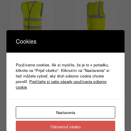
Cookies
Reflexná vesta
Reflexná vesta
DORSET Hi-Vis, žltá
GUSTAV Hi-Vis, žltá
3,73
€
2,65
€
s DPH
s DPH
Používame cookies. Ak si myslíte, že je to v poriadku,
kliknite na "Prijať všetko". Kliknutím na "Nastavenia" si
Výber možností
Výber možností
tiež môžete vybrať, aký druh súborov cookie chcete
povoliť.
Prečítajte si naše zásady používania súborov
cookie
Products
search
Nastavenia
Odmietnuť všetko