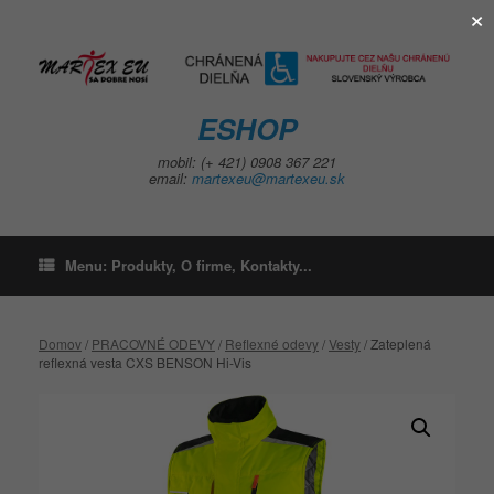
×
Skip
to
content
ESHOP
mobil: (+ 421) 0908 367 221
email:
martexeu@martexeu.sk
Menu: Produkty, O firme, Kontakty...
Domov
/
PRACOVNÉ ODEVY
/
Reflexné odevy
/
Vesty
/ Zateplená
reflexná vesta CXS BENSON Hi-Vis