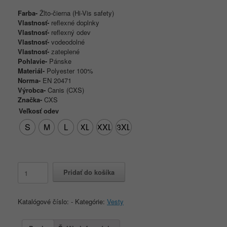
Farba-
Žlto-čierna (Hi-Vis safety)
Vlastnosť-
reflexné doplnky
Vlastnosť-
reflexný odev
Vlastnosť-
vodeodolné
Vlastnosť-
zateplené
Pohlavie-
Pánske
Materiál-
Polyester 100%
Norma-
EN 20471
Výrobca-
Canis (CXS)
Značka-
CXS
Veľkosť odev
S
M
L
XL
XXL
3XL
množstvo
Pridať do košíka
Zateplená
reflexná
vesta
Katalógové číslo:
-
Kategórie:
Vesty
CXS
BENSON
Hi-