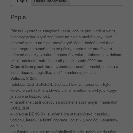
Popis
Ďalšie informácie
Vis
Popis
Pánska výstražná zateplená vesta, odolná proti vode a vetru,
fleecový golier, kryté zapínanie na zips a suché zipsy, ľavé
náprsné vrecko na zips, pravé kryté légou, bočné vrecká na
zips, segmentované reflexné pásky, kontrastné oranžové a
reflexné doplnky, vnútorné náprsné vrecko , sťahovanie v dolnom
okraji, odolnosť materiálu proti prieniku vody 2000 mm.
Odporúčané použitie:
stavebníctvo, cestári, vodiči, letecká a
lodná doprava, logistika, vodiči kamiónov, polícia.
Veľkosť:
S-3XL
Kolekcia CXS BENSON: Jedna z hlavných predností tejto
kolekcie sú kvalitné a skvelo viditeľné reflexné prvky, s ktorými
je spojená bezpečnosť.
– namáhané časti odevov sú posilnené zosilneným materiálom
CORDURA
– kolekcia BENSON je určená pre stavebníctvo, cestárou,
vodičou, leteckú a lodnú doprava, logistiku, vodičou kamiónov,
políciu
– súčasťou kolekcie je: softshellová bunda, nohavice do pása,