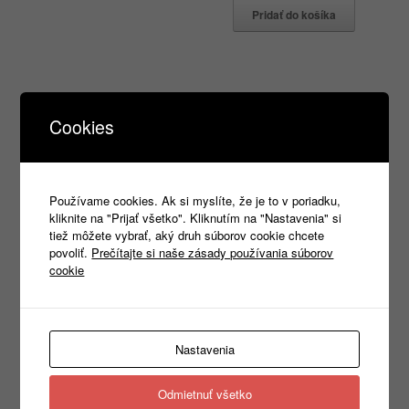
Pridať do košíka
Products
Cookies
search
Používame cookies. Ak si myslíte, že je to v poriadku,
Kategórie
kliknite na "Prijať všetko". Kliknutím na "Nastavenia" si
tiež môžete vybrať, aký druh súborov cookie chcete
Nezaradené
(1)
povoliť.
Prečítajte si naše zásady používania súborov
REKLAMNÝ TEXTIL
(465)
►
cookie
PRACOVNÉ ODEVY
(1333)
►
PRACOVNÁ OBUV
(1315)
►
PRACOVNÉ RUKAVICE
(346)
►
OCHRANA HLAVY
(400)
▼
Nastavenia
Ochrana hlavy
(86)
►
Ochrana zraku
(87)
►
Odmietnuť všetko
Ochrana sluchu
(60)
▼