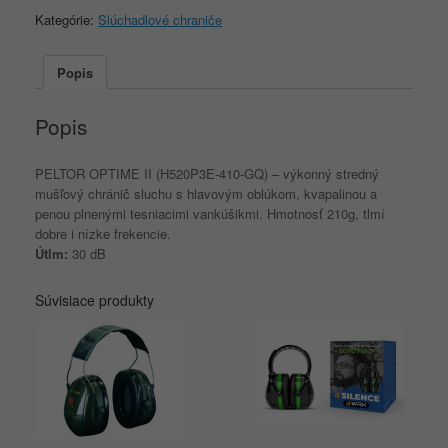
PELTOR
Kategórie:
Slúchadlové chraniče
OPTIME
II
(H520P3E-
Popis
410-
GQ)
Popis
PELTOR OPTIME II (H520P3E-410-GQ) – výkonný stredný
mušľový chránič sluchu s hlavovým oblúkom, kvapalinou a
penou plnenými tesniacimi vankúšikmi. Hmotnosť 210g, tlmí
dobre i nízke frekencie.
Útlm:
30 dB
Súvisiace produkty