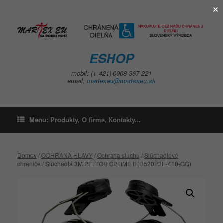
×
Skip
to
content
ESHOP
mobil: (+ 421) 0908 367 221
email:
martexeu@martexeu.sk
Menu: Produkty, O firme, Kontakty...
Domov
/
OCHRANA HLAVY
/
Ochrana sluchu
/
Slúchadlové
chraniče
/ Slúchadlá 3M PELTOR OPTIME II (H520P3E-410-GQ)