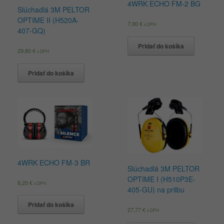
4WRK ECHO FM-2 BG
Slúchadlá 3M PELTOR
OPTIME II (H520A-
7,90
€
s DPH
407-GQ)
Pridať do košíka
29,80
€
s DPH
Pridať do košíka
4WRK ECHO FM-3 BR
Slúchadlá 3M PELTOR
OPTIME I (H510P3E-
8,20
€
s DPH
405-GU) na prilbu
Pridať do košíka
27,77
€
s DPH