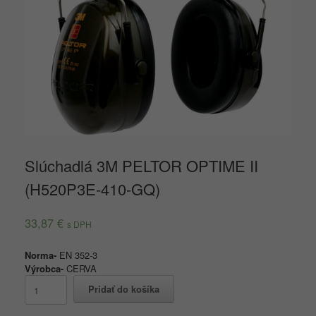
Slúchadlá 3M PELTOR OPTIME II
(H520P3E-410-GQ)
33,87
€
s DPH
Norma-
EN 352-3
Výrobca-
CERVA
množstvo
Pridať do košíka
Slúchadlá
3M