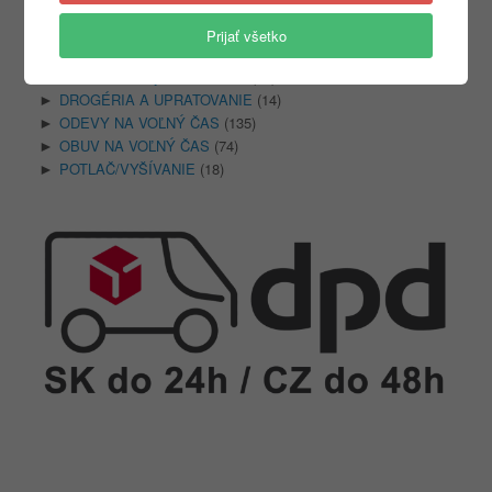
Štuple do uší
(17)
Slúchadlové chraniče
(10)
Prijať všetko
Zásobniky a náplne
(3)
Ochrana dýchacích ciest
(36)
►
DROGÉRIA A UPRATOVANIE
(14)
►
ODEVY NA VOĽNÝ ČAS
(135)
►
OBUV NA VOĽNÝ ČAS
(74)
►
POTLAČ/VYŠÍVANIE
(18)
►