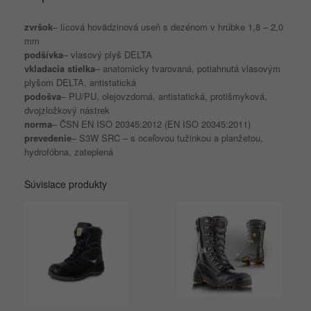
zvršok
– lícová hovädzinová useň s dezénom v hrúbke 1,8 – 2,0
mm
podšívka
– vlasový plyš DELTA
vkladacia stielka
– anatomicky tvarovaná, potiahnutá vlasovým
plyšom DELTA, antistatická
podošva
– PU/PU, olejovzdorná, antistatická, protišmyková,
dvojzložkový nástrek
norma
– ČSN EN ISO 20345:2012 (EN ISO 20345:2011)
prevedenie
– S3W SRC – s oceľovou tužinkou a planžetou,
hydrofóbna, zateplená
Súvisiace produkty