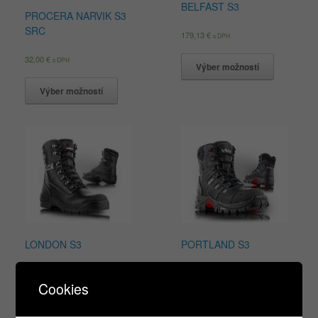
BELFAST S3
PROCERA NARVIK S3
SRC
179,13
€
s DPH
32,00
€
s DPH
Výber možností
Výber možností
LONDON S3
PORTLAND S3
79,96
€
127,46
€
s DPH
s DPH
Cookies
Výber možností
Výber možností