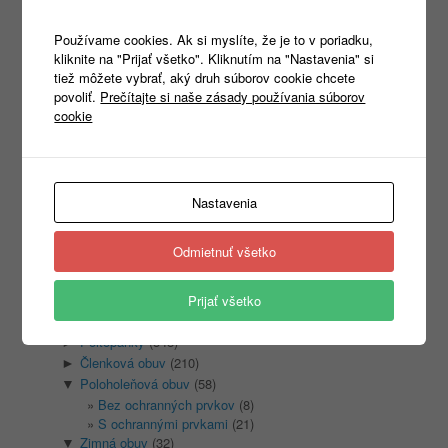
Používame cookies. Ak si myslíte, že je to v poriadku,
kliknite na "Prijať všetko". Kliknutím na "Nastavenia" si
tiež môžete vybrať, aký druh súborov cookie chcete
Products
povoliť.
Prečítajte si naše zásady používania súborov
search
cookie
Kategórie
Nastavenia
Nezaradené
(1)
Odmietnuť všetko
REKLAMNÝ TEXTIL
(465)
►
PRACOVNÉ ODEVY
(1333)
►
PRACOVNÁ OBUV
(1315)
Prijať všetko
▼
Sandale
(128)
►
Poltopánky
(348)
►
Členková obuv
(210)
►
Poloholeňová obuv
(58)
▼
Bez ochranných prvkov
(8)
S ochrannými prvkami
(21)
Zimná obuv
(32)
▼