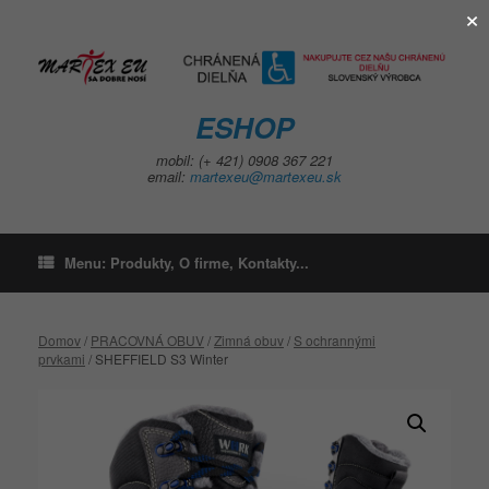
×
Skip
to
content
ESHOP
mobil: (+ 421) 0908 367 221
email:
martexeu@martexeu.sk
Menu: Produkty, O firme, Kontakty...
Domov
/
PRACOVNÁ OBUV
/
Zimná obuv
/
S ochrannými
prvkami
/ SHEFFIELD S3 Winter