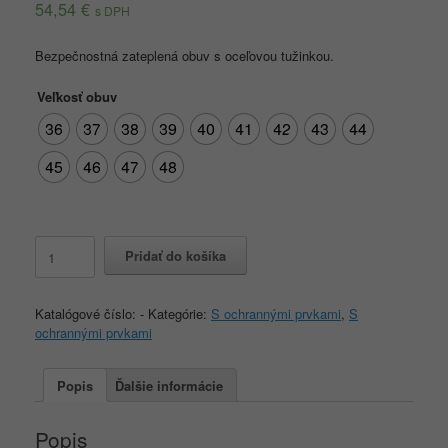
54,54
€
s DPH
Bezpečnostná zateplená obuv s oceľovou tužinkou.
Veľkosť obuv
36
37
38
39
40
41
42
43
44
45
46
47
48
množstvo
Pridať do košíka
SHEFFIELD
S3
Winter
Katalógové číslo:
-
Kategórie:
S ochrannými prvkami
,
S
ochrannými prvkami
Popis
Ďalšie informácie
Popis